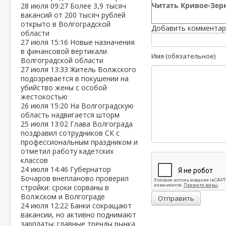
Читать Кривое-Зерк
28 июля
09:27
Более 3,9 тысяч
вакансий от 200 тысяч рублей
открыто в Волгоградской
Добавить комментар
области
27 июля
15:16
Новые назначения
в финансовой вертикали
Имя (обязательное)
Волгоградской области
27 июля
13:33
Житель Волжского
подозревается в покушении на
убийство жены с особой
жестокостью
26 июля
15:20
На Волгоградскую
область надвигается шторм
25 июля
13:02
Глава Волгограда
поздравил сотрудников СК с
профессиональным праздником и
отметил работу кадетских
классов
24 июля
14:46
Губернатор
Бочаров внепланово проверил
стройки: сроки сорваны в
Волжском и Волгограде
Отправить
24 июля
12:22
Банки сокращают
вакансии, но активно поднимают
зарплаты: главные тренды рынка