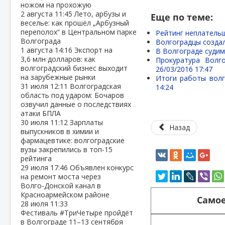
ножом на прохожую
2 августа
11:45
Лето, арбузы и
Еще по теме:
веселье: как прошёл „Арбузный
переполох“ в Центральном парке
Рейтинг неплательщ
Волгограда
Волгоградцы созда
1 августа
14:16
Экспорт на
В Волгограде судим
3,6 млн долларов: как
Прокуратура Волг
волгоградский бизнес выходит
26/03/2016 17:47
на зарубежные рынки
Итоги работы волг
31 июля
12:11
Волгоградская
14:24
область под ударом: Бочаров
озвучил данные о последствиях
атаки БПЛА
30 июля
11:12
Зарплаты
Назад
выпускников в химии и
фармацевтике: волгоградские
вузы закрепились в топ‑15
рейтинга
29 июля
17:46
Объявлен конкурс
на ремонт моста через
Волго‑Донской канал в
Красноармейском районе
Самое
28 июля
11:33
Фестиваль #ТриЧетыре пройдёт
в Волгограде 11–13 сентября