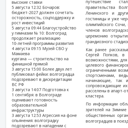
путешествие ста
высокие ставки
5 августа
12:32
Бочаров:
правительства Волг
бюджет‑2027 должен сочетать
Ленинского и друг
осторожность, соцподдержку и
гостиницы и уже чер
рост инвестиций
олимпийского Сочи,
5 августа
09:44
Благоустройство
членов волгоградс
у гимназии № 10: Волгоград
церемонию открыти
продолжает реализацию
грандиозного стади
10‑летней программы развития
4 августа
09:15
Музей СВО у
Как ранее рассказы
Мамаева
Сергей Попков, в 
кургана — строительство на
возможностями, для 
финишной прямой
целевого финансиров
3 августа
15:00
Более двух лет
ограниченными возм
публиковал фейки: волгоградца
спортсменами, вед
подозревают в дискредитации
начинающие, так 
ВС РФ
сопровождающие их 
3 августа
14:07
Подготовка к
расселены в апарт-о
1 сентября: в Волгограде
кластера.
оценивают готовность
По информации обла
образовательной
зрителей на Зимние
инфраструктуры
3 августа
12:53
Агрессия на фоне
общественных орган
опьянения: волгоградку
волгоградцев в поез
подозревают в нападении с