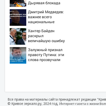
Дырявая блокада
Одессы - когда же в
Дмитрий Медведев:
командовании ВМФ
важнее всего
России за это
национальные
полетят головы?
интересы России
Хантер Байден
раскрыл
величайшую ошибку
своего отца:
Залужный признал
бездействие против
правоту Путина: эти
Трампа
слова прозвучали
не просто так
Все права на материалы сайта принадлежат редакции "Крив
© Кривое зеркало.ру, 2024 год, И
нтернет-газета о жизни Волг