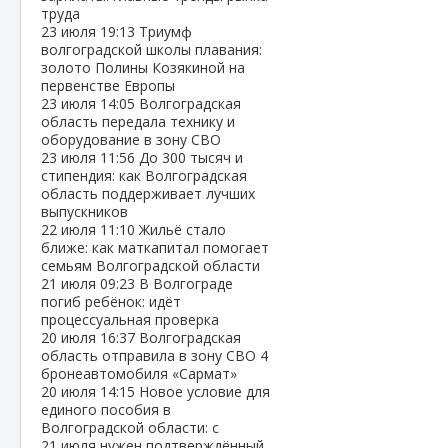
труда
23 июля
19:13
Триумф
волгоградской школы плавания:
золото Полины Козякиной на
первенстве Европы
23 июля
14:05
Волгоградская
область передала технику и
оборудование в зону СВО
23 июля
11:56
До 300 тысяч и
стипендия: как Волгоградская
область поддерживает лучших
выпускников
22 июля
11:10
Жильё стало
ближе: как маткапитал помогает
семьям Волгоградской области
21 июля
09:23
В Волгограде
погиб ребёнок: идёт
процессуальная проверка
20 июля
16:37
Волгоградская
область отправила в зону СВО 4
бронеавтомобиля «Сармат»
20 июля
14:15
Новое условие для
единого пособия в
Волгоградской области: с
21 июля нужен подтверждённый