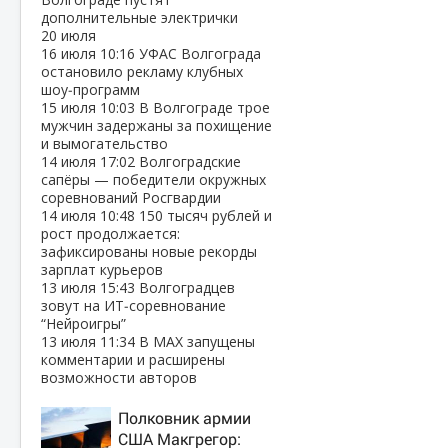
дополнительные электрички
20 июля
16 июля
10:16
УФАС Волгограда
остановило рекламу клубных
шоу‑программ
15 июля
10:03
В Волгограде трое
мужчин задержаны за похищение
и вымогательство
14 июля
17:02
Волгоградские
сапёры — победители окружных
соревнований Росгвардии
14 июля
10:48
150 тысяч рублей и
рост продолжается:
зафиксированы новые рекорды
зарплат курьеров
13 июля
15:43
Волгоградцев
зовут на ИТ‑соревнование
“Нейроигры”
13 июля
11:34
В МАХ запущены
комментарии и расширены
возможности авторов
Полковник армии
США Макгрегор: