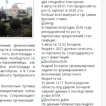
два спецрейса электричек.
6 августа
09:51
Топ профессий по
росту зарплат в 2026: кто
больше всех выиграл и где самые
высокие ставки
В первом полугодии 2026 года
рекордсменом по росту
зарплатных предложений стал
сварщик:…
5 августа
12:32
Бочаров:
енными физическими
бюджет‑2027 должен сочетать
едств и специального
осторожность, соцподдержку и
 того, волгоградцы с
рост инвестиций
живую пообщаться со
-паралимпийцы, как
Андрей Бочаров сформулировал
Все волгоградцы и
задачи по формированию и
автобусах, а в Сочи
исполнению областного
пийского Прибрежного
бюджета на…
31 июля
12:11
Волгоградская
 бесплатные путевки
область под ударом: Бочаров
 инициативные члены
озвучил данные о последствиях
итеты. Сопровождают
атаки БПЛА
дежных организаций.
По данным губернатора Андрея