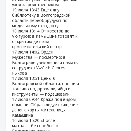
уход за родственником
19 июля
13:43
Ещё одну
библиотеку в Волгоградской
области переоборудуют по
модельному стандарту
18 июля
13:14
От квестов до
VR‑туров: в Камышине готовят к
открытию детский
просветительский центр
17 июля
14:02
Орден
Мужества — посмертно: в
Волгограде увековечили память
сотрудника УФСИН Сергея
Рыкова
17 июля
13:51
Цены в
Волгоградской области: овощи и
топливо подорожали, яйца и
инструменты — подешевели
17 июля
09:44
Кража под видом
помощи: СК расследует хищение
денег с карты жительницы
Камышина
16 июля
15:20
«После
матча — без пробок: в
Волгограде пустят