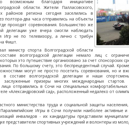
ло возможным благодаря инициативе
оградской области. Жители Палласовского,
их районов региона сегодня заселились в
ез полтора-два часа отправились на объекты
 где проходят соревнования. Большинство же
кой делегации уже вчера смогли наблюдать
я Игр не по телевизору, а лично с трибун
она Фишт.
вал министр спорта Волгоградской области
составе волгоградской делегации немало лиц с огранич
которых это путешествие организовано за счет спонсорских ср
ания. По большому счету, это беспрецедентный случай. Кроме
ожностями могут не просто посетить соревнования, но и в
ь в составе волгоградской делегации и наши спортсмены
и заслуженные призеры многих международных стартов. 
лица отправились в Сочи на специальных комфортабельных 
теле «Александровский сад», расположенный недалеко от олим
стного министерства труда и социальной защиты населения,
 Паралимпийские Игры в Сочи получили наиболее активные и
изаций инвалидов - их кандидатуры представили муниципал
дке представители спортивных учреждений и волонтеры из моло