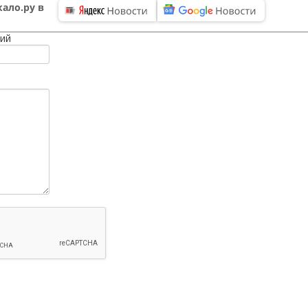
ало.ру в
ий