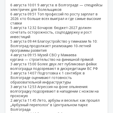
6 августа
10:01
9 августа: в Волгограде — спецрейсы
электричек для болельщиков
6 августа
09:51
Топ профессий по росту зарплат в
2026: кто больше всех выиграл и где самые высокие
ставки
5 августа
12:32
Бочаров: бюджет‑2027 должен
сочетать осторожность, соцподдержку и рост
инвестиций
5 августа
09:44
Благоустройство у гимназии № 10:
Волгоград продолжает реализацию 10‑летней
программы развития
4 августа
09:15
Музей СВО у Мамаева
кургана — строительство на финишной прямой
3 августа
15:00
Более двух лет публиковал фейки:
волгоградца подозревают в дискредитации ВС РФ
3 августа
14:07
Подготовка к 1 сентября: в
Волгограде оценивают готовность
образовательной инфраструктуры
3 августа
12:53
Агрессия на фоне опьянения:
волгоградку подозревают в нападении с ножом на
прохожую
2 августа
11:45
Лето, арбузы и веселье: как прошёл
„Арбузный переполох“ в Центральном парке
Волгограда