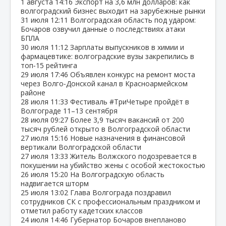
1 августа
14:16
Экспорт на 3,6 млн долларов: как
волгоградский бизнес выходит на зарубежные рынки
31 июля
12:11
Волгоградская область под ударом:
Бочаров озвучил данные о последствиях атаки
БПЛА
30 июля
11:12
Зарплаты выпускников в химии и
фармацевтике: волгоградские вузы закрепились в
топ‑15 рейтинга
29 июля
17:46
Объявлен конкурс на ремонт моста
через Волго‑Донской канал в Красноармейском
районе
28 июля
11:33
Фестиваль #ТриЧетыре пройдёт в
Волгограде 11–13 сентября
28 июля
09:27
Более 3,9 тысяч вакансий от 200
тысяч рублей открыто в Волгоградской области
27 июля
15:16
Новые назначения в финансовой
вертикали Волгоградской области
27 июля
13:33
Житель Волжского подозревается в
покушении на убийство жены с особой жестокостью
26 июля
15:20
На Волгоградскую область
надвигается шторм
25 июля
13:02
Глава Волгограда поздравил
сотрудников СК с профессиональным праздником и
отметил работу кадетских классов
24 июля
14:46
Губернатор Бочаров внепланово