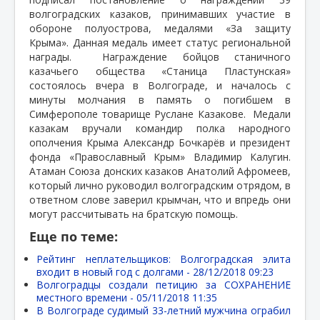
волгоградских казаков, принимавших участие в
обороне полуострова, медалями «За защиту
Крыма». Данная медаль имеет статус региональной
награды.
Награждение бойцов станичного
казачьего общества «Станица Пластунская»
состоялось вчера в Волгограде, и началось с
минуты молчания в память о погибшем в
Симферополе товарище Руслане Казакове. Медали
казакам вручали командир полка народного
ополчения Крыма Александр Бочкарёв и президент
фонда «Православный Крым» Владимир Калугин.
Атаман Союза донских казаков Анатолий Афромеев,
который лично руководил волгоградским отрядом, в
ответном слове заверил крымчан, что и впредь они
могут рассчитывать на братскую помощь.
Еще по теме:
Рейтинг неплательщиков: Волгоградская элита
входит в новый год с долгами -
28/12/2018 09:23
Волгоградцы создали петицию за СОХРАНЕНИЕ
местного времени -
05/11/2018 11:35
В Волгограде судимый 33-летний мужчина ограбил