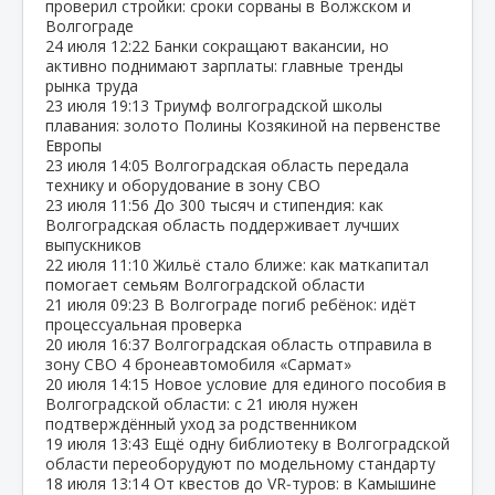
проверил стройки: сроки сорваны в Волжском и
Волгограде
24 июля
12:22
Банки сокращают вакансии, но
активно поднимают зарплаты: главные тренды
рынка труда
23 июля
19:13
Триумф волгоградской школы
плавания: золото Полины Козякиной на первенстве
Европы
23 июля
14:05
Волгоградская область передала
технику и оборудование в зону СВО
23 июля
11:56
До 300 тысяч и стипендия: как
Волгоградская область поддерживает лучших
выпускников
22 июля
11:10
Жильё стало ближе: как маткапитал
помогает семьям Волгоградской области
21 июля
09:23
В Волгограде погиб ребёнок: идёт
процессуальная проверка
20 июля
16:37
Волгоградская область отправила в
зону СВО 4 бронеавтомобиля «Сармат»
20 июля
14:15
Новое условие для единого пособия в
Волгоградской области: с 21 июля нужен
подтверждённый уход за родственником
19 июля
13:43
Ещё одну библиотеку в Волгоградской
области переоборудуют по модельному стандарту
18 июля
13:14
От квестов до VR‑туров: в Камышине