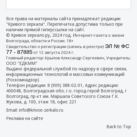
Все права на материалы сайта принадлежат редакции
"Кривого зеркала". Перепечатка допустима только при
наличии прямой гиперссылки на сайт.
© Кривое зеркало.ру, 2024 год, И
нтернет-газета о жизни
Волгограда, области и России. 18+
ЭЛ № ФС
Свидетельство о регистрации (запись в реестре)
77 - 87885
от 12 августа 2024 г.
:
Главный редактор: Крылов Александр Сергеевич, Учредитель
ООО "ЕДКММ"
Выдано федеральной службой по надзору в сфере связи,
информационных технологий и массовых коммуникаций
(Роскомнадзор)
Телефон редакции:
8 (909) 388-02-01
, Адрес редакции:
400048, Волгоградская обл, г.о. город-герой Волгоград, г
Волгоград, пр-кт им. Маршала Советского Союза Г.К.
Жукова, д. 100, этаж 18, офис 221
Email:
info@krivoe-zerkalo.ru
Реклама на сайте
Back to Top