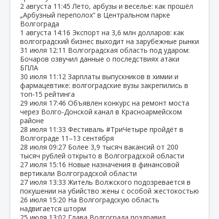
2 августа
11:45
Лето, арбузы и веселье: как прошёл
„Арбузный переполох“ в Центральном парке
Волгограда
1 августа
14:16
Экспорт на 3,6 млн долларов: как
волгоградский бизнес выходит на зарубежные рынки
31 июля
12:11
Волгоградская область под ударом:
Бочаров озвучил данные о последствиях атаки
БПЛА
30 июля
11:12
Зарплаты выпускников в химии и
фармацевтике: волгоградские вузы закрепились в
топ‑15 рейтинга
29 июля
17:46
Объявлен конкурс на ремонт моста
через Волго‑Донской канал в Красноармейском
районе
28 июля
11:33
Фестиваль #ТриЧетыре пройдёт в
Волгограде 11–13 сентября
28 июля
09:27
Более 3,9 тысяч вакансий от 200
тысяч рублей открыто в Волгоградской области
27 июля
15:16
Новые назначения в финансовой
вертикали Волгоградской области
27 июля
13:33
Житель Волжского подозревается в
покушении на убийство жены с особой жестокостью
26 июля
15:20
На Волгоградскую область
надвигается шторм
25 июля
13:02
Глава Волгограда поздравил