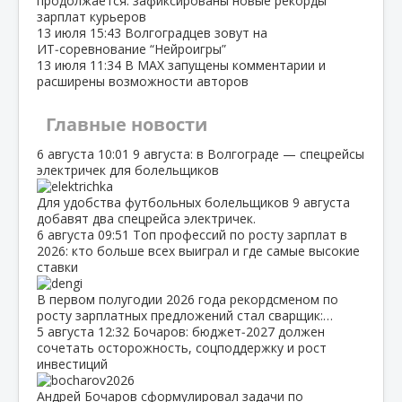
продолжается: зафиксированы новые рекорды
зарплат курьеров
13 июля
15:43
Волгоградцев зовут на
ИТ‑соревнование “Нейроигры”
13 июля
11:34
В МАХ запущены комментарии и
расширены возможности авторов
Главные новости
6 августа
10:01
9 августа: в Волгограде — спецрейсы
электричек для болельщиков
Для удобства футбольных болельщиков 9 августа
добавят два спецрейса электричек.
6 августа
09:51
Топ профессий по росту зарплат в
2026: кто больше всех выиграл и где самые высокие
ставки
В первом полугодии 2026 года рекордсменом по
росту зарплатных предложений стал сварщик:…
5 августа
12:32
Бочаров: бюджет‑2027 должен
сочетать осторожность, соцподдержку и рост
инвестиций
Андрей Бочаров сформулировал задачи по