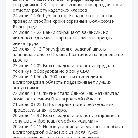
сотрудников СК с профессиональным праздником и
отметил работу кадетских классов
24 июля
14:46
Губернатор Бочаров внепланово
проверил стройки: сроки сорваны в Волжском и
Волгограде
24 июля
12:22
Банки сокращают вакансии, но
активно поднимают зарплаты: главные тренды
рынка труда
23 июля
19:13
Триумф волгоградской школы
плавания: золото Полины Козякиной на первенстве
Европы
23 июля
14:05
Волгоградская область передала
технику и оборудование в зону СВО
23 июля
11:56
До 300 тысяч и стипендия: как
Волгоградская область поддерживает лучших
выпускников
22 июля
11:10
Жильё стало ближе: как маткапитал
помогает семьям Волгоградской области
21 июля
09:23
В Волгограде погиб ребёнок: идёт
процессуальная проверка
20 июля
16:37
Волгоградская область отправила в
зону СВО 4 бронеавтомобиля «Сармат»
20 июля
14:15
Новое условие для единого пособия в
Волгоградской области: с 21 июля нужен
подтверждённый уход за родственником