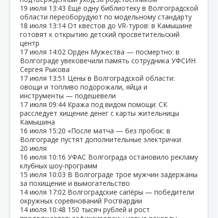
19 июля
13:43
Ещё одну библиотеку в Волгоградской
области переоборудуют по модельному стандарту
18 июля
13:14
От квестов до VR‑туров: в Камышине
готовят к открытию детский просветительский
центр
17 июля
14:02
Орден Мужества — посмертно: в
Волгограде увековечили память сотрудника УФСИН
Сергея Рыкова
17 июля
13:51
Цены в Волгоградской области:
овощи и топливо подорожали, яйца и
инструменты — подешевели
17 июля
09:44
Кража под видом помощи: СК
расследует хищение денег с карты жительницы
Камышина
16 июля
15:20
«После матча — без пробок: в
Волгограде пустят дополнительные электрички
20 июля
16 июля
10:16
УФАС Волгограда остановило рекламу
клубных шоу‑программ
15 июля
10:03
В Волгограде трое мужчин задержаны
за похищение и вымогательство
14 июля
17:02
Волгоградские сапёры — победители
окружных соревнований Росгвардии
14 июля
10:48
150 тысяч рублей и рост