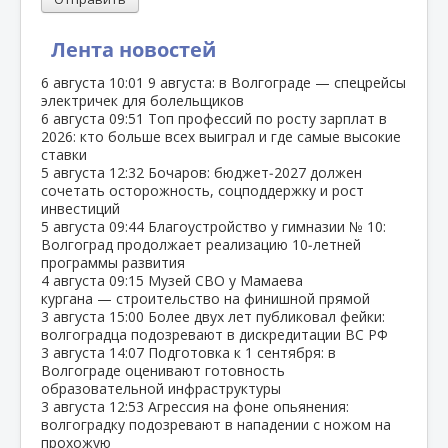
Лента новостей
6 августа
10:01
9 августа: в Волгограде — спецрейсы
электричек для болельщиков
6 августа
09:51
Топ профессий по росту зарплат в
2026: кто больше всех выиграл и где самые высокие
ставки
5 августа
12:32
Бочаров: бюджет‑2027 должен
сочетать осторожность, соцподдержку и рост
инвестиций
5 августа
09:44
Благоустройство у гимназии № 10:
Волгоград продолжает реализацию 10‑летней
программы развития
4 августа
09:15
Музей СВО у Мамаева
кургана — строительство на финишной прямой
3 августа
15:00
Более двух лет публиковал фейки:
волгоградца подозревают в дискредитации ВС РФ
3 августа
14:07
Подготовка к 1 сентября: в
Волгограде оценивают готовность
образовательной инфраструктуры
3 августа
12:53
Агрессия на фоне опьянения:
волгоградку подозревают в нападении с ножом на
прохожую