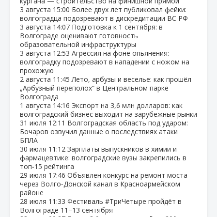
кургана — строительство на финишной прямой
3 августа
15:00
Более двух лет публиковал фейки:
волгоградца подозревают в дискредитации ВС РФ
3 августа
14:07
Подготовка к 1 сентября: в
Волгограде оценивают готовность
образовательной инфраструктуры
3 августа
12:53
Агрессия на фоне опьянения:
волгоградку подозревают в нападении с ножом на
прохожую
2 августа
11:45
Лето, арбузы и веселье: как прошёл
„Арбузный переполох“ в Центральном парке
Волгограда
1 августа
14:16
Экспорт на 3,6 млн долларов: как
волгоградский бизнес выходит на зарубежные рынки
31 июля
12:11
Волгоградская область под ударом:
Бочаров озвучил данные о последствиях атаки
БПЛА
30 июля
11:12
Зарплаты выпускников в химии и
фармацевтике: волгоградские вузы закрепились в
топ‑15 рейтинга
29 июля
17:46
Объявлен конкурс на ремонт моста
через Волго‑Донской канал в Красноармейском
районе
28 июля
11:33
Фестиваль #ТриЧетыре пройдёт в
Волгограде 11–13 сентября