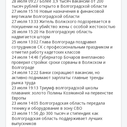
28 июля
09:27
Более 3,9 тысяч вакансий от 200
тысяч рублей открыто в Волгоградской области
27 июля
15:16
Новые назначения в финансовой
вертикали Волгоградской области
27 июля
13:33
Житель Волжского подозревается в
покушении на убийство жены с особой жестокостью
26 июля
15:20
На Волгоградскую область
надвигается шторм
25 июля
13:02
Глава Волгограда поздравил
сотрудников СК с профессиональным праздником и
отметил работу кадетских классов
24 июля
14:46
Губернатор Бочаров внепланово
проверил стройки: сроки сорваны в Волжском и
Волгограде
24 июля
12:22
Банки сокращают вакансии, но
активно поднимают зарплаты: главные тренды
рынка труда
23 июля
19:13
Триумф волгоградской школы
плавания: золото Полины Козякиной на первенстве
Европы
23 июля
14:05
Волгоградская область передала
технику и оборудование в зону СВО
23 июля
11:56
До 300 тысяч и стипендия: как
Волгоградская область поддерживает лучших
выпускников