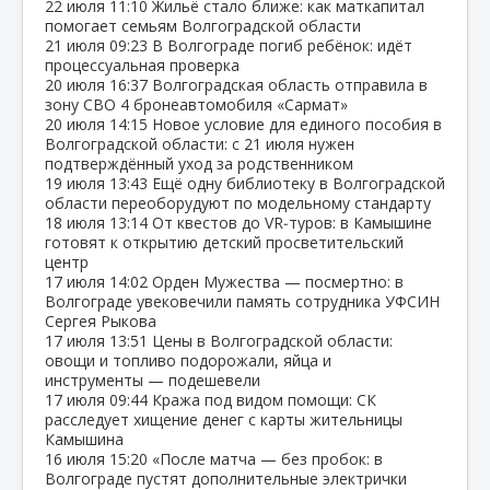
22 июля
11:10
Жильё стало ближе: как маткапитал
помогает семьям Волгоградской области
21 июля
09:23
В Волгограде погиб ребёнок: идёт
процессуальная проверка
20 июля
16:37
Волгоградская область отправила в
зону СВО 4 бронеавтомобиля «Сармат»
20 июля
14:15
Новое условие для единого пособия в
Волгоградской области: с 21 июля нужен
подтверждённый уход за родственником
19 июля
13:43
Ещё одну библиотеку в Волгоградской
области переоборудуют по модельному стандарту
18 июля
13:14
От квестов до VR‑туров: в Камышине
готовят к открытию детский просветительский
центр
17 июля
14:02
Орден Мужества — посмертно: в
Волгограде увековечили память сотрудника УФСИН
Сергея Рыкова
17 июля
13:51
Цены в Волгоградской области:
овощи и топливо подорожали, яйца и
инструменты — подешевели
17 июля
09:44
Кража под видом помощи: СК
расследует хищение денег с карты жительницы
Камышина
16 июля
15:20
«После матча — без пробок: в
Волгограде пустят дополнительные электрички