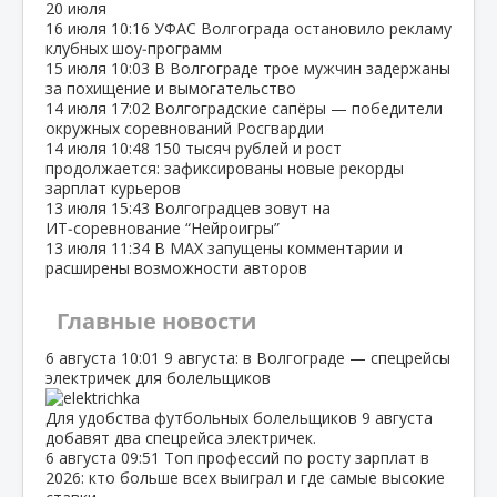
20 июля
16 июля
10:16
УФАС Волгограда остановило рекламу
клубных шоу‑программ
15 июля
10:03
В Волгограде трое мужчин задержаны
за похищение и вымогательство
14 июля
17:02
Волгоградские сапёры — победители
окружных соревнований Росгвардии
14 июля
10:48
150 тысяч рублей и рост
продолжается: зафиксированы новые рекорды
зарплат курьеров
13 июля
15:43
Волгоградцев зовут на
ИТ‑соревнование “Нейроигры”
13 июля
11:34
В МАХ запущены комментарии и
расширены возможности авторов
Главные новости
6 августа
10:01
9 августа: в Волгограде — спецрейсы
электричек для болельщиков
Для удобства футбольных болельщиков 9 августа
добавят два спецрейса электричек.
6 августа
09:51
Топ профессий по росту зарплат в
2026: кто больше всех выиграл и где самые высокие