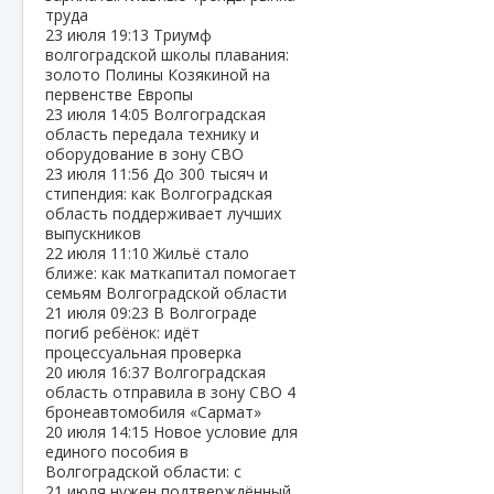
труда
23 июля
19:13
Триумф
волгоградской школы плавания:
золото Полины Козякиной на
первенстве Европы
23 июля
14:05
Волгоградская
область передала технику и
оборудование в зону СВО
23 июля
11:56
До 300 тысяч и
стипендия: как Волгоградская
область поддерживает лучших
выпускников
22 июля
11:10
Жильё стало
ближе: как маткапитал помогает
семьям Волгоградской области
21 июля
09:23
В Волгограде
погиб ребёнок: идёт
процессуальная проверка
20 июля
16:37
Волгоградская
область отправила в зону СВО 4
бронеавтомобиля «Сармат»
20 июля
14:15
Новое условие для
единого пособия в
Волгоградской области: с
21 июля нужен подтверждённый