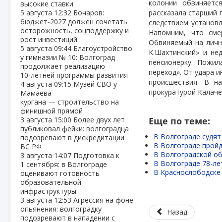
колонии обвиняетс
высокие ставки
5 августа
12:32
Бочаров:
рассказала старший 
бюджет‑2027 должен сочетать
следствием установ
осторожность, соцподдержку и
Напомним, что сме
рост инвестиций
Обвиняемый на личн
5 августа
09:44
Благоустройство
К.Шахтинский» и не
у гимназии № 10: Волгоград
пенсионерку. Пожи
продолжает реализацию
переход». От удара 
10‑летней программы развития
происшествия. В н
4 августа
09:15
Музей СВО у
прокуратурой Калачев
Мамаева
кургана — строительство на
финишной прямой
3 августа
15:00
Более двух лет
Еще по теме:
публиковал фейки: волгоградца
В Волгограде судят
подозревают в дискредитации
В Волгограде прой
ВС РФ
В Волгоградской об
3 августа
14:07
Подготовка к
В Волгограде 78-ле
1 сентября: в Волгограде
В Краснослободске
оценивают готовность
образовательной
инфраструктуры
3 августа
12:53
Агрессия на фоне
опьянения: волгоградку
Назад
подозревают в нападении с