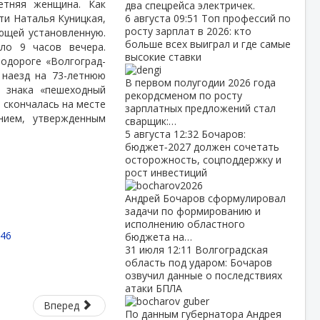
етняя женщина. Как
два спецрейса электричек.
ти Наталья Куницкая,
6 августа
09:51
Топ профессий по
росту зарплат в 2026: кто
ющей установленную.
больше всех выиграл и где самые
ло 9 часов вечера.
высокие ставки
одороге «Волгоград-
 наезд на 73-летнюю
В первом полугодии 2026 года
 знака «пешеходный
рекордсменом по росту
 скончалась на месте
зарплатных предложений стал
нием, утвержденным
сварщик:…
5 августа
12:32
Бочаров:
бюджет‑2027 должен сочетать
осторожность, соцподдержку и
рост инвестиций
Андрей Бочаров сформулировал
задачи по формированию и
исполнению областного
:46
бюджета на…
31 июля
12:11
Волгоградская
область под ударом: Бочаров
озвучил данные о последствиях
атаки БПЛА
Вперед
По данным губернатора Андрея