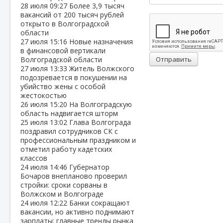
28 июля
09:27
Более 3,9 тысяч
вакансий от 200 тысяч рублей
открыто в Волгоградской
области
27 июля
15:16
Новые назначения
в финансовой вертикали
Волгоградской области
Отправить
27 июля
13:33
Житель Волжского
подозревается в покушении на
убийство жены с особой
жестокостью
26 июля
15:20
На Волгоградскую
область надвигается шторм
25 июля
13:02
Глава Волгограда
поздравил сотрудников СК с
профессиональным праздником и
отметил работу кадетских
классов
24 июля
14:46
Губернатор
Бочаров внепланово проверил
стройки: сроки сорваны в
Волжском и Волгограде
24 июля
12:22
Банки сокращают
вакансии, но активно поднимают
зарплаты: главные тренды рынка