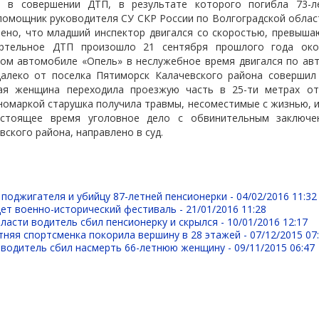
я в совершении ДТП, в результате которого погибла 73-л
помощник руководителя СУ СКР России по Волгоградской облас
лено, что младший инспектор двигался со скоростью, превыша
ртельное ДТП произошло 21 сентября прошлого года око
ом автомобиле «Опель» в неслужебное время двигался по авт
далеко от поселка Пятиморск Калачевского района совершил
лая женщина переходила проезжую часть в 25-ти метрах от
иномаркой старушка получила травмы, несоместимые с жизнью, и
астоящее время уголовное дело с обвинительным заключе
ского района, направлено в суд.
 поджигателя и убийцу 87-летней пенсионерки -
04/02/2016 11:32
дет военно-исторический фестиваль -
21/01/2016 11:28
ласти водитель сбил пенсионерку и скрылся -
10/01/2016 12:17
тняя спортсменка покорила вершину в 28 этажей -
07/12/2015 07
 водитель сбил насмерть 66-летнюю женщину -
09/11/2015 06:47