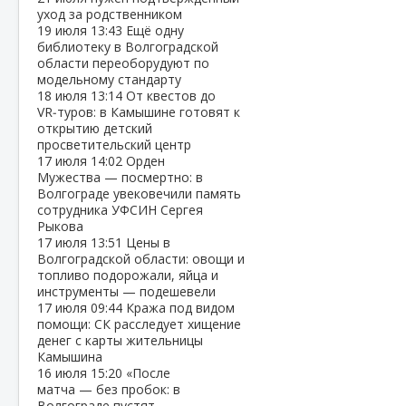
уход за родственником
19 июля
13:43
Ещё одну
библиотеку в Волгоградской
области переоборудуют по
модельному стандарту
18 июля
13:14
От квестов до
VR‑туров: в Камышине готовят к
открытию детский
просветительский центр
17 июля
14:02
Орден
Мужества — посмертно: в
Волгограде увековечили память
сотрудника УФСИН Сергея
Рыкова
17 июля
13:51
Цены в
Волгоградской области: овощи и
топливо подорожали, яйца и
инструменты — подешевели
17 июля
09:44
Кража под видом
помощи: СК расследует хищение
денег с карты жительницы
Камышина
16 июля
15:20
«После
матча — без пробок: в
Волгограде пустят