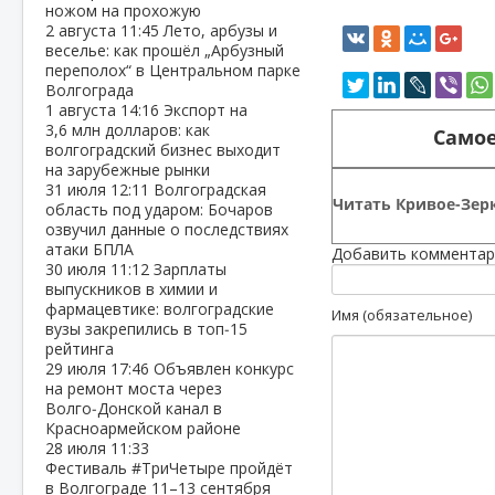
ножом на прохожую
2 августа
11:45
Лето, арбузы и
веселье: как прошёл „Арбузный
переполох“ в Центральном парке
Волгограда
1 августа
14:16
Экспорт на
3,6 млн долларов: как
Самое
волгоградский бизнес выходит
на зарубежные рынки
31 июля
12:11
Волгоградская
Читать Кривое-Зерк
область под ударом: Бочаров
озвучил данные о последствиях
атаки БПЛА
Добавить комментар
30 июля
11:12
Зарплаты
выпускников в химии и
фармацевтике: волгоградские
Имя (обязательное)
вузы закрепились в топ‑15
рейтинга
29 июля
17:46
Объявлен конкурс
на ремонт моста через
Волго‑Донской канал в
Красноармейском районе
28 июля
11:33
Фестиваль #ТриЧетыре пройдёт
в Волгограде 11–13 сентября