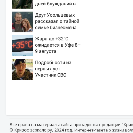
дней блужданий в
тайге
Друг Усольцевых
рассказал о тайной
семье бизнесмена
Жара до +32°C
ожидается в Уфе 8–
9 августа
Подробности из
первых уст:
Участник СВО
рассказал, что
спасло его в
схватке с медведем
Все права на материалы сайта принадлежат редакции "Крив
© Кривое зеркало.ру, 2024 год, И
нтернет-газета о жизни Волг