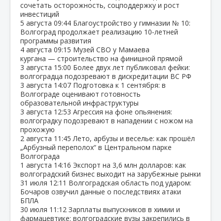
сочетать осторожность, соцподдержку и рост
инвестиций
5 августа
09:44
Благоустройство у гимназии № 10:
Волгоград продолжает реализацию 10‑летней
программы развития
4 августа
09:15
Музей СВО у Мамаева
кургана — строительство на финишной прямой
3 августа
15:00
Более двух лет публиковал фейки:
волгоградца подозревают в дискредитации ВС РФ
3 августа
14:07
Подготовка к 1 сентября: в
Волгограде оценивают готовность
образовательной инфраструктуры
3 августа
12:53
Агрессия на фоне опьянения:
волгоградку подозревают в нападении с ножом на
прохожую
2 августа
11:45
Лето, арбузы и веселье: как прошёл
„Арбузный переполох“ в Центральном парке
Волгограда
1 августа
14:16
Экспорт на 3,6 млн долларов: как
волгоградский бизнес выходит на зарубежные рынки
31 июля
12:11
Волгоградская область под ударом:
Бочаров озвучил данные о последствиях атаки
БПЛА
30 июля
11:12
Зарплаты выпускников в химии и
фармацевтике: волгоградские вузы закрепились в