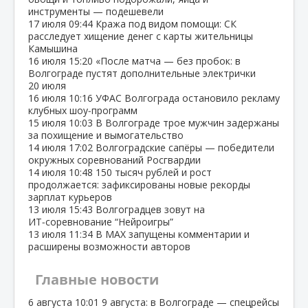
инструменты — подешевели
17 июля
09:44
Кража под видом помощи: СК
расследует хищение денег с карты жительницы
Камышина
16 июля
15:20
«После матча — без пробок: в
Волгограде пустят дополнительные электрички
20 июля
16 июля
10:16
УФАС Волгограда остановило рекламу
клубных шоу‑программ
15 июля
10:03
В Волгограде трое мужчин задержаны
за похищение и вымогательство
14 июля
17:02
Волгоградские сапёры — победители
окружных соревнований Росгвардии
14 июля
10:48
150 тысяч рублей и рост
продолжается: зафиксированы новые рекорды
зарплат курьеров
13 июля
15:43
Волгоградцев зовут на
ИТ‑соревнование “Нейроигры”
13 июля
11:34
В МАХ запущены комментарии и
расширены возможности авторов
Главные новости
6 августа
10:01
9 августа: в Волгограде — спецрейсы