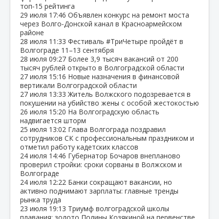
топ‑15 рейтинга
29 июля
17:46
Объявлен конкурс на ремонт моста
через Волго‑Донской канал в Красноармейском
районе
28 июля
11:33
Фестиваль #ТриЧетыре пройдёт в
Волгограде 11–13 сентября
28 июля
09:27
Более 3,9 тысяч вакансий от 200
тысяч рублей открыто в Волгоградской области
27 июля
15:16
Новые назначения в финансовой
вертикали Волгоградской области
27 июля
13:33
Житель Волжского подозревается в
покушении на убийство жены с особой жестокостью
26 июля
15:20
На Волгоградскую область
надвигается шторм
25 июля
13:02
Глава Волгограда поздравил
сотрудников СК с профессиональным праздником и
отметил работу кадетских классов
24 июля
14:46
Губернатор Бочаров внепланово
проверил стройки: сроки сорваны в Волжском и
Волгограде
24 июля
12:22
Банки сокращают вакансии, но
активно поднимают зарплаты: главные тренды
рынка труда
23 июля
19:13
Триумф волгоградской школы
плавания: золото Полины Козякиной на первенстве