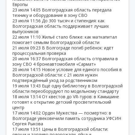
Европы
23 июля
14:05
Волгоградская область передала
технику и оборудование в зону СВО
23 июля
11:56
До 300 тысяч и стипендия: как
Волгоградская область поддерживает лучших
выпускников
22 июля
11:10
Жильё стало ближе: как маткапитал
помогает семьям Волгоградской области
21 июля
09:23
В Волгограде погиб ребёнок: идёт
процессуальная проверка
20 июля
16:37
Волгоградская область отправила в
зону СВО 4 бронеавтомобиля «Сармат»
20 июля
14:15
Новое условие для единого пособия в
Волгоградской области: с 21 июля нужен
подтверждённый уход за родственником
19 июля
13:43
Ещё одну библиотеку в Волгоградской
области переоборудуют по модельному стандарту
18 июля
13:14
От квестов до VR‑туров: в Камышине
готовят к открытию детский просветительский
центр
17 июля
14:02
Орден Мужества — посмертно: в
Волгограде увековечили память сотрудника УФСИН
Сергея Рыкова
17 июля
13:51
Цены в Волгоградской области:
овощи и топливо подорожали, яйца и