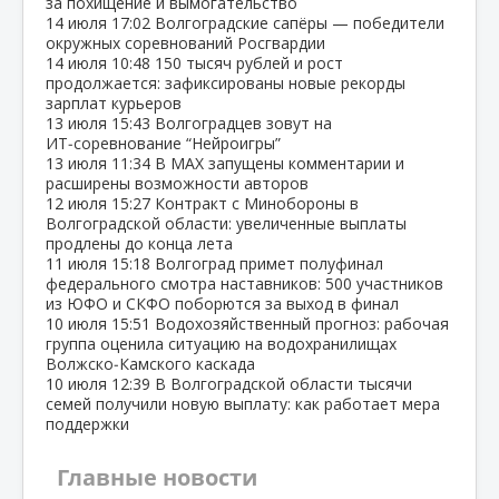
за похищение и вымогательство
14 июля
17:02
Волгоградские сапёры — победители
окружных соревнований Росгвардии
14 июля
10:48
150 тысяч рублей и рост
продолжается: зафиксированы новые рекорды
зарплат курьеров
13 июля
15:43
Волгоградцев зовут на
ИТ‑соревнование “Нейроигры”
13 июля
11:34
В МАХ запущены комментарии и
расширены возможности авторов
12 июля
15:27
Контракт с Минобороны в
Волгоградской области: увеличенные выплаты
продлены до конца лета
11 июля
15:18
Волгоград примет полуфинал
федерального смотра наставников: 500 участников
из ЮФО и СКФО поборются за выход в финал
10 июля
15:51
Водохозяйственный прогноз: рабочая
группа оценила ситуацию на водохранилищах
Волжско‑Камского каскада
10 июля
12:39
В Волгоградской области тысячи
семей получили новую выплату: как работает мера
поддержки
Главные новости