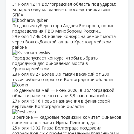
31 июля
12:11
Волгоградская область под ударом:
Бочаров озвучил данные о последствиях атаки
БПЛА
По данным губернатора Андрея Бочарова, ночью
подразделения ПВО Минобороны России…
29 июля
17:46
Объявлен конкурс на ремонт моста
через Волго‑Донской канал в Красноармейском
районе
Город запускает конкурс, чтобы выбрать
подрядчика для обновления моста в
Красноармейском…
28 июля
09:27
Более 3,9 тысяч вакансий от 200
тысяч рублей открыто в Волгоградской области
По данным за май — июнь 2026, в Волгоградской
области размещено свыше 3,9 тыс. вакансий с…
27 июля
15:16
Новые назначения в финансовой
вертикали Волгоградской области
В регионе — кадровые подвижки: комитет финансов
временно возглавит Ирина Пешкова, до…
25 июля
13:02
Глава Волгограда поздравил
сотрудников СК с профессиональным праздником и