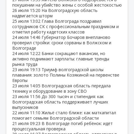
покушении на убийство жены с особой жестокостью
26 июля
15:20
На Волгоградскую область
надвигается шторм
25 июля
13:02
Глава Волгограда поздравил
сотрудников СК с профессиональным праздником и
отметил работу кадетских классов
24 июля
14:46
Губернатор Бочаров внепланово
проверил стройки: сроки сорваны в Волжском и
Волгограде
24 июля
12:22
Банки сокращают вакансии, но
активно поднимают зарплаты: главные тренды
рынка труда
23 июля
19:13
Триумф волгоградской школы
плавания: золото Полины Козякиной на первенстве
Европы
23 июля
14:05
Волгоградская область передала
технику и оборудование в зону СВО
23 июля
11:56
До 300 тысяч и стипендия: как
Волгоградская область поддерживает лучших
выпускников
22 июля
11:10
Жильё стало ближе: как маткапитал
помогает семьям Волгоградской области
21 июля
09:23
В Волгограде погиб ребёнок: идёт
процессуальная проверка