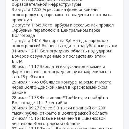
образовательной инфраструктуры
3 августа
12:53
Агрессия на фоне опьянения:
волгоградку подозревают в нападении с ножом на
прохожую
2 августа
11:45
Лето, арбузы и веселье: как прошёл
„Арбузный переполох“ в Центральном парке
Волгограда
1 августа
14:16
Экспорт на 3,6 млн долларов: как
волгоградский бизнес выходит на зарубежные рынки
31 июля
12:11
Волгоградская область под ударом:
Бочаров озвучил данные о последствиях атаки
БПЛА
30 июля
11:12
Зарплаты выпускников в химии и
фармацевтике: волгоградские вузы закрепились в
топ‑15 рейтинга
29 июля
17:46
Объявлен конкурс на ремонт моста
через Волго‑Донской канал в Красноармейском
районе
28 июля
11:33
Фестиваль #ТриЧетыре пройдёт в
Волгограде 11–13 сентября
28 июля
09:27
Более 3,9 тысяч вакансий от 200
тысяч рублей открыто в Волгоградской области
27 июля
15:16
Новые назначения в финансовой
вертикали Волгоградской области
27 июля
13:33
Житель Волжского подозревается в