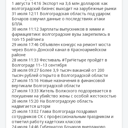
1 августа
14:16
Экспорт на 3,6 млн долларов: как
волгоградский бизнес выходит на зарубежные рынки
31 июля
12:11
Волгоградская область под ударом:
Бочаров озвучил данные о последствиях атаки
БПЛА
30 июля
11:12
Зарплаты выпускников в химии и
фармацевтике: волгоградские вузы закрепились в
топ‑15 рейтинга
29 июля
17:46
Объявлен конкурс на ремонт моста
через Волго‑Донской канал в Красноармейском
районе
28 июля
11:33
Фестиваль #ТриЧетыре пройдёт в
Волгограде 11–13 сентября
28 июля
09:27
Более 3,9 тысяч вакансий от 200
тысяч рублей открыто в Волгоградской области
27 июля
15:16
Новые назначения в финансовой
вертикали Волгоградской области
27 июля
13:33
Житель Волжского подозревается в
покушении на убийство жены с особой жестокостью
26 июля
15:20
На Волгоградскую область
надвигается шторм
25 июля
13:02
Глава Волгограда поздравил
сотрудников СК с профессиональным праздником и
отметил работу кадетских классов
24 июля
14:46
Губернатор Бочаров внепланово