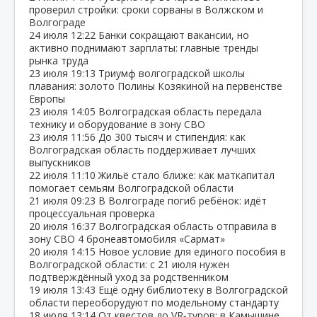
проверил стройки: сроки сорваны в Волжском и
Волгограде
24 июля
12:22
Банки сокращают вакансии, но
активно поднимают зарплаты: главные тренды
рынка труда
23 июля
19:13
Триумф волгоградской школы
плавания: золото Полины Козякиной на первенстве
Европы
23 июля
14:05
Волгоградская область передала
технику и оборудование в зону СВО
23 июля
11:56
До 300 тысяч и стипендия: как
Волгоградская область поддерживает лучших
выпускников
22 июля
11:10
Жильё стало ближе: как маткапитал
помогает семьям Волгоградской области
21 июля
09:23
В Волгограде погиб ребёнок: идёт
процессуальная проверка
20 июля
16:37
Волгоградская область отправила в
зону СВО 4 бронеавтомобиля «Сармат»
20 июля
14:15
Новое условие для единого пособия в
Волгоградской области: с 21 июля нужен
подтверждённый уход за родственником
19 июля
13:43
Ещё одну библиотеку в Волгоградской
области переоборудуют по модельному стандарту
18 июля
13:14
От квестов до VR‑туров: в Камышине