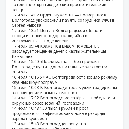
готовят к открытию детский просветительский
центр
17 июля
14:02
Орден Мужества — посмертно: в
Волгограде увековечили память сотрудника УФСИН
Сергея Рыкова
17 июля
13:51
Цены в Волгоградской области:
овощи и топливо подорожали, яйца и
инструменты — подешевели
17 июля
09:44
Кража под видом помощи: СК
расследует хищение денег с карты жительницы
Камышина
16 июля
15:20
«После матча — без пробок: в
Волгограде пустят дополнительные электрички
20 июля
16 июля
10:16
УФАС Волгограда остановило рекламу
клубных шоу‑программ
15 июля
10:03
В Волгограде трое мужчин задержаны
за похищение и вымогательство
14 июля
17:02
Волгоградские сапёры — победители
окружных соревнований Росгвардии
14 июля
10:48
150 тысяч рублей и рост
продолжается: зафиксированы новые рекорды
зарплат курьеров
13 июля
15:43
Волгоградцев зовут на
ИТ‑соревнование “Нейроигры”