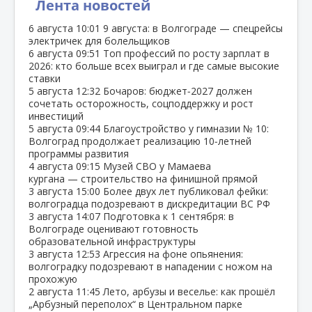
Лента новостей
6 августа
10:01
9 августа: в Волгограде — спецрейсы
электричек для болельщиков
6 августа
09:51
Топ профессий по росту зарплат в
2026: кто больше всех выиграл и где самые высокие
ставки
5 августа
12:32
Бочаров: бюджет‑2027 должен
сочетать осторожность, соцподдержку и рост
инвестиций
5 августа
09:44
Благоустройство у гимназии № 10:
Волгоград продолжает реализацию 10‑летней
программы развития
4 августа
09:15
Музей СВО у Мамаева
кургана — строительство на финишной прямой
3 августа
15:00
Более двух лет публиковал фейки:
волгоградца подозревают в дискредитации ВС РФ
3 августа
14:07
Подготовка к 1 сентября: в
Волгограде оценивают готовность
образовательной инфраструктуры
3 августа
12:53
Агрессия на фоне опьянения:
волгоградку подозревают в нападении с ножом на
прохожую
2 августа
11:45
Лето, арбузы и веселье: как прошёл
„Арбузный переполох“ в Центральном парке