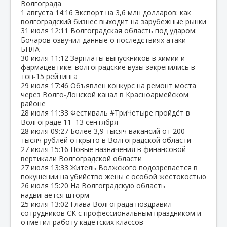
Волгограда
1 августа
14:16
Экспорт на 3,6 млн долларов: как
волгоградский бизнес выходит на зарубежные рынки
31 июля
12:11
Волгоградская область под ударом:
Бочаров озвучил данные о последствиях атаки
БПЛА
30 июля
11:12
Зарплаты выпускников в химии и
фармацевтике: волгоградские вузы закрепились в
топ‑15 рейтинга
29 июля
17:46
Объявлен конкурс на ремонт моста
через Волго‑Донской канал в Красноармейском
районе
28 июля
11:33
Фестиваль #ТриЧетыре пройдёт в
Волгограде 11–13 сентября
28 июля
09:27
Более 3,9 тысяч вакансий от 200
тысяч рублей открыто в Волгоградской области
27 июля
15:16
Новые назначения в финансовой
вертикали Волгоградской области
27 июля
13:33
Житель Волжского подозревается в
покушении на убийство жены с особой жестокостью
26 июля
15:20
На Волгоградскую область
надвигается шторм
25 июля
13:02
Глава Волгограда поздравил
сотрудников СК с профессиональным праздником и
отметил работу кадетских классов