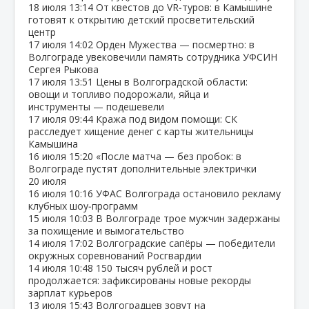
18 июля
13:14
От квестов до VR‑туров: в Камышине
готовят к открытию детский просветительский
центр
17 июля
14:02
Орден Мужества — посмертно: в
Волгограде увековечили память сотрудника УФСИН
Сергея Рыкова
17 июля
13:51
Цены в Волгоградской области:
овощи и топливо подорожали, яйца и
инструменты — подешевели
17 июля
09:44
Кража под видом помощи: СК
расследует хищение денег с карты жительницы
Камышина
16 июля
15:20
«После матча — без пробок: в
Волгограде пустят дополнительные электрички
20 июля
16 июля
10:16
УФАС Волгограда остановило рекламу
клубных шоу‑программ
15 июля
10:03
В Волгограде трое мужчин задержаны
за похищение и вымогательство
14 июля
17:02
Волгоградские сапёры — победители
окружных соревнований Росгвардии
14 июля
10:48
150 тысяч рублей и рост
продолжается: зафиксированы новые рекорды
зарплат курьеров
13 июля
15:43
Волгоградцев зовут на