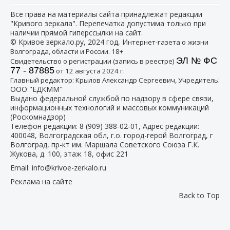
Все права на материалы сайта принадлежат редакции
"Кривого зеркала". Перепечатка допустима только при
наличии прямой гиперссылки на сайт.
© Кривое зеркало.ру, 2024 год, И
нтернет-газета о жизни
Волгограда, области и России. 18+
ЭЛ № ФС
Свидетельство о регистрации (запись в реестре)
77 - 87885
от 12 августа 2024 г.
:
Главный редактор: Крылов Александр Сергеевич, Учредитель
ООО "ЕДКММ"
Выдано федеральной службой по надзору в сфере связи,
информационных технологий и массовых коммуникаций
(Роскомнадзор)
Телефон редакции:
8 (909) 388-02-01
, Адрес редакции:
400048, Волгоградская обл, г.о. город-герой Волгоград, г
Волгоград, пр-кт им. Маршала Советского Союза Г.К.
Жукова, д. 100, этаж 18, офис 221
Email:
info@krivoe-zerkalo.ru
Реклама на сайте
Back to Top