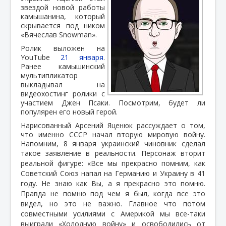
звездой новой работы
камышанина, который
скрывается под ником
«Вячеслав Snowman».
Ролик выложен на
YouTube
21 января
.
Ранее камышинский
мультипликатор
выкладывал на
видеохостинг ролики с
участием Джен Псаки. Посмотрим, будет ли
популярен его новый герой.
Нарисованный Арсений Яценюк рассуждает о том,
что именно СССР начал вторую мировую войну.
Напомним, 8 января украинский чиновник сделал
такое заявление в реальности.
Персонаж вторит
реальной фигуре: «Все мы прекрасно помним, как
Советский Союз напал на Германию и Украину в 41
году. Не знаю как Вы, а я прекрасно это помню.
Правда не помню под чем я был, когда все это
видел, но это не важно. Главное что потом
совместными усилиями с Америкой мы все-таки
выиграли «Холодную войну» и освободились от