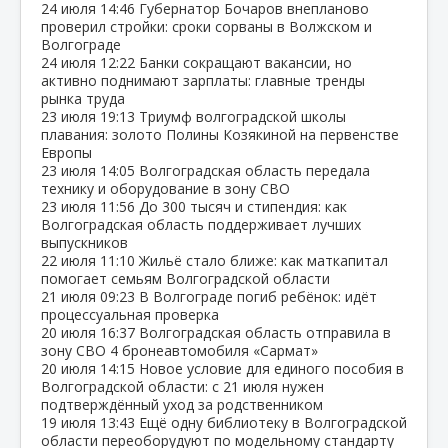
24 июля
14:46
Губернатор Бочаров внепланово
проверил стройки: сроки сорваны в Волжском и
Волгограде
24 июля
12:22
Банки сокращают вакансии, но
активно поднимают зарплаты: главные тренды
рынка труда
23 июля
19:13
Триумф волгоградской школы
плавания: золото Полины Козякиной на первенстве
Европы
23 июля
14:05
Волгоградская область передала
технику и оборудование в зону СВО
23 июля
11:56
До 300 тысяч и стипендия: как
Волгоградская область поддерживает лучших
выпускников
22 июля
11:10
Жильё стало ближе: как маткапитал
помогает семьям Волгоградской области
21 июля
09:23
В Волгограде погиб ребёнок: идёт
процессуальная проверка
20 июля
16:37
Волгоградская область отправила в
зону СВО 4 бронеавтомобиля «Сармат»
20 июля
14:15
Новое условие для единого пособия в
Волгоградской области: с 21 июля нужен
подтверждённый уход за родственником
19 июля
13:43
Ещё одну библиотеку в Волгоградской
области переоборудуют по модельному стандарту