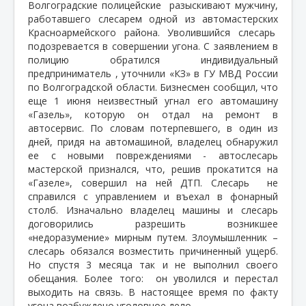
Волгоградские полицейские
разыскивают мужчину,
работавшего слесарем одной из автомастерских
Красноармейского района. Уволившийся слесарь
подозревается в совершении угона. С заявлением в
полицию обратился индивидуальный
предприниматель , уточнили «КЗ» в ГУ МВД России
по Волгоградской области. Бизнесмен сообщил, что
еще 1 июня неизвестный угнал его автомашину
«Газель», которую он отдал на ремонт в
автосервис. По словам потерпевшего, в один из
дней, придя на автомашиной, владелец обнаружил
ее с новыми повреждениями - автослесарь
мастерской признался, что, решив прокатится на
«Газеле», совершил на ней ДТП. Слесарь
не
справился с управлением и въехал в фонарный
столб. Изначально владелец машины и слесарь
договорились разрешить возникшее
«недоразумение» мирным путем. Злоумышленник –
слесарь обязался возместить причиненный ущерб.
Но спустя 3 месяца так и не выполнил своего
обещания. Более того:
он уволился и перестал
выходить на связь. В настоящее время по факту
угона возбуждено уголовное дело.