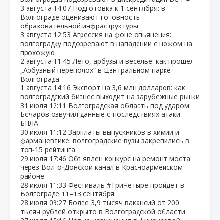
3 августа
14:07
Подготовка к 1 сентября: в
Волгограде оценивают готовность
образовательной инфраструктуры
3 августа
12:53
Агрессия на фоне опьянения:
волгоградку подозревают в нападении с ножом на
прохожую
2 августа
11:45
Лето, арбузы и веселье: как прошёл
„Арбузный переполох“ в Центральном парке
Волгограда
1 августа
14:16
Экспорт на 3,6 млн долларов: как
волгоградский бизнес выходит на зарубежные рынки
31 июля
12:11
Волгоградская область под ударом:
Бочаров озвучил данные о последствиях атаки
БПЛА
30 июля
11:12
Зарплаты выпускников в химии и
фармацевтике: волгоградские вузы закрепились в
топ‑15 рейтинга
29 июля
17:46
Объявлен конкурс на ремонт моста
через Волго‑Донской канал в Красноармейском
районе
28 июля
11:33
Фестиваль #ТриЧетыре пройдёт в
Волгограде 11–13 сентября
28 июля
09:27
Более 3,9 тысяч вакансий от 200
тысяч рублей открыто в Волгоградской области