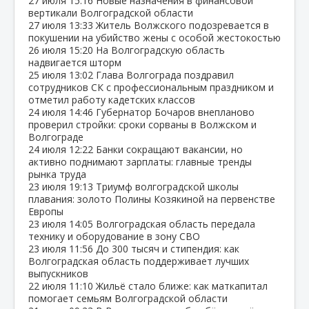
27 июля
15:16
Новые назначения в финансовой
вертикали Волгоградской области
27 июля
13:33
Житель Волжского подозревается в
покушении на убийство жены с особой жестокостью
26 июля
15:20
На Волгоградскую область
надвигается шторм
25 июля
13:02
Глава Волгограда поздравил
сотрудников СК с профессиональным праздником и
отметил работу кадетских классов
24 июля
14:46
Губернатор Бочаров внепланово
проверил стройки: сроки сорваны в Волжском и
Волгограде
24 июля
12:22
Банки сокращают вакансии, но
активно поднимают зарплаты: главные тренды
рынка труда
23 июля
19:13
Триумф волгоградской школы
плавания: золото Полины Козякиной на первенстве
Европы
23 июля
14:05
Волгоградская область передала
технику и оборудование в зону СВО
23 июля
11:56
До 300 тысяч и стипендия: как
Волгоградская область поддерживает лучших
выпускников
22 июля
11:10
Жильё стало ближе: как маткапитал
помогает семьям Волгоградской области