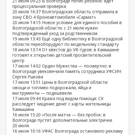
21 июля
09:23
В Волгограде погиб ребёнок: идёт
процессуальная проверка
20 июля
16:37
Волгоградская область отправила в
зону СВО 4 бронеавтомобиля «Сармат»
20 июля
14:15
Новое условие для единого пособия в
Волгоградской области: с 21 июля нужен
подтверждённый уход за родственником
19 июля
13:43
Ещё одну библиотеку в Волгоградской
области переоборудуют по модельному стандарту
18 июля
13:14
От квестов до VR‑туров: в Камышине
готовят к открытию детский просветительский
центр
17 июля
14:02
Орден Мужества — посмертно: в
Волгограде увековечили память сотрудника УФСИН
Сергея Рыкова
17 июля
13:51
Цены в Волгоградской области:
овощи и топливо подорожали, яйца и
инструменты — подешевели
17 июля
09:44
Кража под видом помощи: СК
расследует хищение денег с карты жительницы
Камышина
16 июля
15:20
«После матча — без пробок: в
Волгограде пустят дополнительные электрички
20 июля
16 июля
10:16
УФАС Волгограда остановило рекламу