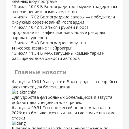
клубных шоу‑программ
15 июля
10:03
В Волгограде трое мужчин задержаны
за похищение и вымогательство
14 июля
17:02
Волгоградские сапёры — победители
окружных соревнований Росгвардии
14 июля
10:48
150 тысяч рублей и рост
продолжается: зафиксированы новые рекорды
зарплат курьеров
13 июля
15:43
Волгоградцев зовут на
ИТ‑соревнование “Нейроигры”
13 июля
11:34
В МАХ запущены комментарии и
расширены возможности авторов
Главные новости
6 августа
10:01
9 августа: в Волгограде — спецрейсы
электричек для болельщиков
Для удобства футбольных болельщиков 9 августа
добавят два спецрейса электричек.
6 августа
09:51
Топ профессий по росту зарплат в
2026: кто больше всех выиграл и где самые высокие
ставки
В первом полугодии 2026 года рекордсменом по