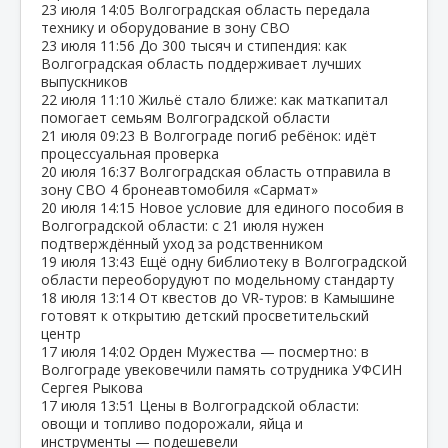
23 июля
14:05
Волгоградская область передала
технику и оборудование в зону СВО
23 июля
11:56
До 300 тысяч и стипендия: как
Волгоградская область поддерживает лучших
выпускников
22 июля
11:10
Жильё стало ближе: как маткапитал
помогает семьям Волгоградской области
21 июля
09:23
В Волгограде погиб ребёнок: идёт
процессуальная проверка
20 июля
16:37
Волгоградская область отправила в
зону СВО 4 бронеавтомобиля «Сармат»
20 июля
14:15
Новое условие для единого пособия в
Волгоградской области: с 21 июля нужен
подтверждённый уход за родственником
19 июля
13:43
Ещё одну библиотеку в Волгоградской
области переоборудуют по модельному стандарту
18 июля
13:14
От квестов до VR‑туров: в Камышине
готовят к открытию детский просветительский
центр
17 июля
14:02
Орден Мужества — посмертно: в
Волгограде увековечили память сотрудника УФСИН
Сергея Рыкова
17 июля
13:51
Цены в Волгоградской области:
овощи и топливо подорожали, яйца и
инструменты — подешевели