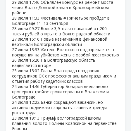
29 июля
17:46
Объявлен конкурс на ремонт моста
через Волго‑Донской канал в Красноармейском
районе
28 июля
11:33
Фестиваль #ТриЧетыре пройдёт в
Волгограде 11–13 сентября
28 июля
09:27
Более 3,9 тысяч вакансий от 200
тысяч рублей открыто в Волгоградской области
27 июля
15:16
Новые назначения в финансовой
вертикали Волгоградской области
27 июля
13:33
Житель Волжского подозревается в
покушении на убийство жены с особой жестокостью
26 июля
15:20
На Волгоградскую область
надвигается шторм
25 июля
13:02
Глава Волгограда поздравил
сотрудников СК с профессиональным праздником и
отметил работу кадетских классов
24 июля
14:46
Губернатор Бочаров внепланово
проверил стройки: сроки сорваны в Волжском и
Волгограде
24 июля
12:22
Банки сокращают вакансии, но
активно поднимают зарплаты: главные тренды
рынка труда
23 июля
19:13
Триумф волгоградской школы
плавания: золото Полины Козякиной на первенстве
Европы