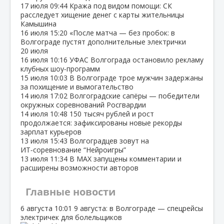
17 июля
09:44
Кража под видом помощи: СК
расследует хищение денег с карты жительницы
Камышина
16 июля
15:20
«После матча — без пробок: в
Волгограде пустят дополнительные электрички
20 июля
16 июля
10:16
УФАС Волгограда остановило рекламу
клубных шоу‑программ
15 июля
10:03
В Волгограде трое мужчин задержаны
за похищение и вымогательство
14 июля
17:02
Волгоградские сапёры — победители
окружных соревнований Росгвардии
14 июля
10:48
150 тысяч рублей и рост
продолжается: зафиксированы новые рекорды
зарплат курьеров
13 июля
15:43
Волгоградцев зовут на
ИТ‑соревнование “Нейроигры”
13 июля
11:34
В МАХ запущены комментарии и
расширены возможности авторов
Главные новости
6 августа
10:01
9 августа: в Волгограде — спецрейсы
электричек для болельщиков