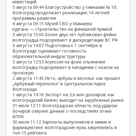
инвестиций
5 августа
09:44
Благоустройство у гимназии № 10:
Волгоград продолжает реализацию 10‑летней
программы развития
4 августа
09:15
Музей СВО у Мамаева
кургана — строительство на финишной прямой
3 августа
15:00
Более двух лет публиковал фейки:
волгоградца подозревают в дискредитации ВС РФ
3 августа
14:07
Подготовка к 1 сентября: в
Волгограде оценивают готовность
образовательной инфраструктуры
3 августа
12:53
Агрессия на фоне опьянения:
волгоградку подозревают в нападении с ножом на
прохожую
2 августа
11:45
Лето, арбузы и веселье: как прошёл
„Арбузный переполох“ в Центральном парке
Волгограда
1 августа
14:16
Экспорт на 3,6 млн долларов: как
волгоградский бизнес выходит на зарубежные рынки
31 июля
12:11
Волгоградская область под ударом:
Бочаров озвучил данные о последствиях атаки
БПЛА
30 июля
11:12
Зарплаты выпускников в химии и
фармацевтике: волгоградские вузы закрепились в
топ‑15 рейтинга