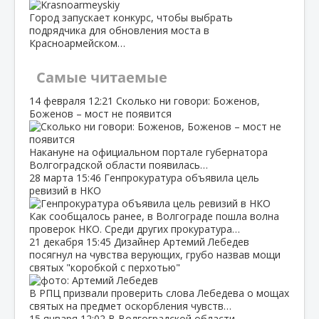
Город запускает конкурс, чтобы выбрать
подрядчика для обновления моста в
Красноармейском…
Самые читаемые
14 февраля
12:21
Сколько ни говори: Боженов,
Боженов – мост не появится
Накануне на официальном портале губернатора
Волгоградской области появилась…
28 марта
15:46
Генпрокуратура объявила цель
ревизий в НКО
Как сообщалось ранее, в Волгограде пошла волна
проверок НКО. Среди других прокуратура…
21 декабря
15:45
Дизайнер Артемий Лебедев
посягнул на чувства верующих, грубо назвав мощи
святых "коробкой с перхотью"
В РПЦ призвали проверить слова Лебедева о мощах
святых на предмет оскорбления чувств…
15 января
12:02
В Волгоградской области