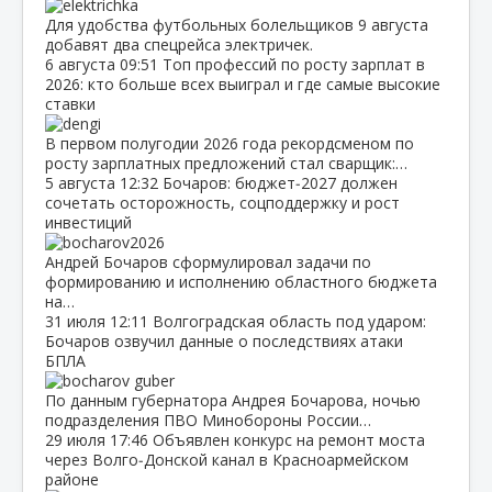
Для удобства футбольных болельщиков 9 августа
добавят два спецрейса электричек.
6 августа
09:51
Топ профессий по росту зарплат в
2026: кто больше всех выиграл и где самые высокие
ставки
В первом полугодии 2026 года рекордсменом по
росту зарплатных предложений стал сварщик:…
5 августа
12:32
Бочаров: бюджет‑2027 должен
сочетать осторожность, соцподдержку и рост
инвестиций
Андрей Бочаров сформулировал задачи по
формированию и исполнению областного бюджета
на…
31 июля
12:11
Волгоградская область под ударом:
Бочаров озвучил данные о последствиях атаки
БПЛА
По данным губернатора Андрея Бочарова, ночью
подразделения ПВО Минобороны России…
29 июля
17:46
Объявлен конкурс на ремонт моста
через Волго‑Донской канал в Красноармейском
районе