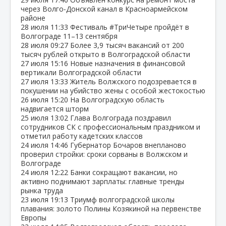
через Волго‑Донской канал в Красноармейском
районе
28 июля
11:33
Фестиваль #ТриЧетыре пройдёт в
Волгограде 11–13 сентября
28 июля
09:27
Более 3,9 тысяч вакансий от 200
тысяч рублей открыто в Волгоградской области
27 июля
15:16
Новые назначения в финансовой
вертикали Волгоградской области
27 июля
13:33
Житель Волжского подозревается в
покушении на убийство жены с особой жестокостью
26 июля
15:20
На Волгоградскую область
надвигается шторм
25 июля
13:02
Глава Волгограда поздравил
сотрудников СК с профессиональным праздником и
отметил работу кадетских классов
24 июля
14:46
Губернатор Бочаров внепланово
проверил стройки: сроки сорваны в Волжском и
Волгограде
24 июля
12:22
Банки сокращают вакансии, но
активно поднимают зарплаты: главные тренды
рынка труда
23 июля
19:13
Триумф волгоградской школы
плавания: золото Полины Козякиной на первенстве
Европы