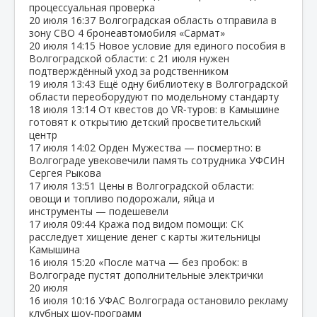
процессуальная проверка
20 июля
16:37
Волгоградская область отправила в
зону СВО 4 бронеавтомобиля «Сармат»
20 июля
14:15
Новое условие для единого пособия в
Волгоградской области: с 21 июля нужен
подтверждённый уход за родственником
19 июля
13:43
Ещё одну библиотеку в Волгоградской
области переоборудуют по модельному стандарту
18 июля
13:14
От квестов до VR‑туров: в Камышине
готовят к открытию детский просветительский
центр
17 июля
14:02
Орден Мужества — посмертно: в
Волгограде увековечили память сотрудника УФСИН
Сергея Рыкова
17 июля
13:51
Цены в Волгоградской области:
овощи и топливо подорожали, яйца и
инструменты — подешевели
17 июля
09:44
Кража под видом помощи: СК
расследует хищение денег с карты жительницы
Камышина
16 июля
15:20
«После матча — без пробок: в
Волгограде пустят дополнительные электрички
20 июля
16 июля
10:16
УФАС Волгограда остановило рекламу
клубных шоу‑программ