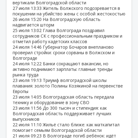
вертикали Волгоградской области
27 июля
13:33
Житель Волжского подозревается в
покушении на убийство жены с особой жестокостью
26 июля
15:20
На Волгоградскую область
надвигается шторм
25 июля
13:02
Глава Волгограда поздравил
сотрудников СК с профессиональным праздником и
отметил работу кадетских классов
24 июля
14:46
Губернатор Бочаров внепланово
проверил стройки: сроки сорваны в Волжском и
Волгограде
24 июля
12:22
Банки сокращают вакансии, но
активно поднимают зарплаты: главные тренды
рынка труда
23 июля
19:13
Триумф волгоградской школы
плавания: золото Полины Козякиной на первенстве
Европы
23 июля
14:05
Волгоградская область передала
технику и оборудование в зону СВО
23 июля
11:56
До 300 тысяч и стипендия: как
Волгоградская область поддерживает лучших
выпускников
22 июля
11:10
Жильё стало ближе: как маткапитал
помогает семьям Волгоградской области
21 июля
09:23
В Волгограде погиб ребёнок: идёт