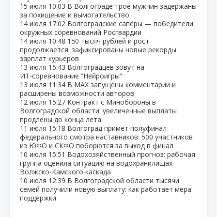
15 июля
10:03
В Волгограде трое мужчин задержаны
за похищение и вымогательство
14 июля
17:02
Волгоградские сапёры — победители
окружных соревнований Росгвардии
14 июля
10:48
150 тысяч рублей и рост
продолжается: зафиксированы новые рекорды
зарплат курьеров
13 июля
15:43
Волгоградцев зовут на
ИТ‑соревнование “Нейроигры”
13 июля
11:34
В МАХ запущены комментарии и
расширены возможности авторов
12 июля
15:27
Контракт с Минобороны в
Волгоградской области: увеличенные выплаты
продлены до конца лета
11 июля
15:18
Волгоград примет полуфинал
федерального смотра наставников: 500 участников
из ЮФО и СКФО поборются за выход в финал
10 июля
15:51
Водохозяйственный прогноз: рабочая
группа оценила ситуацию на водохранилищах
Волжско‑Камского каскада
10 июля
12:39
В Волгоградской области тысячи
семей получили новую выплату: как работает мера
поддержки