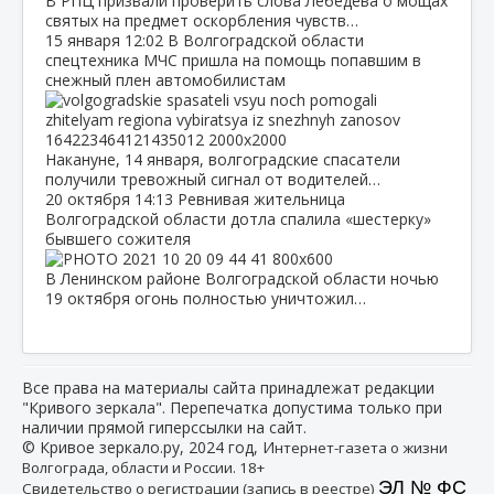
В РПЦ призвали проверить слова Лебедева о мощах
святых на предмет оскорбления чувств…
15 января
12:02
В Волгоградской области
спецтехника МЧС пришла на помощь попавшим в
снежный плен автомобилистам
Накануне, 14 января, волгоградские спасатели
получили тревожный сигнал от водителей…
20 октября
14:13
Ревнивая жительница
Волгоградской области дотла спалила «шестерку»
бывшего сожителя
В Ленинском районе Волгоградской области ночью
19 октября огонь полностью уничтожил…
Все права на материалы сайта принадлежат редакции
"Кривого зеркала". Перепечатка допустима только при
наличии прямой гиперссылки на сайт.
© Кривое зеркало.ру, 2024 год, И
нтернет-газета о жизни
Волгограда, области и России. 18+
ЭЛ № ФС
Свидетельство о регистрации (запись в реестре)