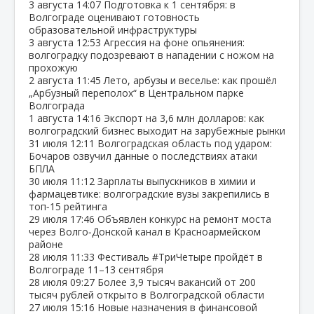
3 августа
14:07
Подготовка к 1 сентября: в
Волгограде оценивают готовность
образовательной инфраструктуры
3 августа
12:53
Агрессия на фоне опьянения:
волгоградку подозревают в нападении с ножом на
прохожую
2 августа
11:45
Лето, арбузы и веселье: как прошёл
„Арбузный переполох“ в Центральном парке
Волгограда
1 августа
14:16
Экспорт на 3,6 млн долларов: как
волгоградский бизнес выходит на зарубежные рынки
31 июля
12:11
Волгоградская область под ударом:
Бочаров озвучил данные о последствиях атаки
БПЛА
30 июля
11:12
Зарплаты выпускников в химии и
фармацевтике: волгоградские вузы закрепились в
топ‑15 рейтинга
29 июля
17:46
Объявлен конкурс на ремонт моста
через Волго‑Донской канал в Красноармейском
районе
28 июля
11:33
Фестиваль #ТриЧетыре пройдёт в
Волгограде 11–13 сентября
28 июля
09:27
Более 3,9 тысяч вакансий от 200
тысяч рублей открыто в Волгоградской области
27 июля
15:16
Новые назначения в финансовой