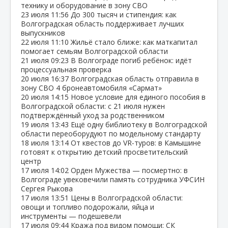
технику и оборудование в зону СВО
23 июля
11:56
До 300 тысяч и стипендия: как
Волгоградская область поддерживает лучших
выпускников
22 июля
11:10
Жильё стало ближе: как маткапитал
помогает семьям Волгоградской области
21 июля
09:23
В Волгограде погиб ребёнок: идёт
процессуальная проверка
20 июля
16:37
Волгоградская область отправила в
зону СВО 4 бронеавтомобиля «Сармат»
20 июля
14:15
Новое условие для единого пособия в
Волгоградской области: с 21 июля нужен
подтверждённый уход за родственником
19 июля
13:43
Ещё одну библиотеку в Волгоградской
области переоборудуют по модельному стандарту
18 июля
13:14
От квестов до VR‑туров: в Камышине
готовят к открытию детский просветительский
центр
17 июля
14:02
Орден Мужества — посмертно: в
Волгограде увековечили память сотрудника УФСИН
Сергея Рыкова
17 июля
13:51
Цены в Волгоградской области:
овощи и топливо подорожали, яйца и
инструменты — подешевели
17 июля
09:44
Кража под видом помощи: СК