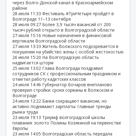
через Волго‑Донской канал в Красноармейском
районе
28 июля
11:33
Фестиваль #ТриЧетыре пройдёт в
Волгограде 11–13 сентября
28 июля
09:27
Более 3,9 тысяч вакансий от 200
тысяч рублей открыто в Волгоградской области
27 июля
15:16
Новые назначения в финансовой
вертикали Волгоградской области
27 июля
13:33
Житель Волжского подозревается в
покушении на убийство жены с особой жестокостью
26 июля
15:20
На Волгоградскую область
надвигается шторм
25 июля
13:02
Глава Волгограда поздравил
сотрудников СК с профессиональным праздником и
отметил работу кадетских классов
24 июля
14:46
Губернатор Бочаров внепланово
проверил стройки: сроки сорваны в Волжском и
Волгограде
24 июля
12:22
Банки сокращают вакансии, но
активно поднимают зарплаты: главные тренды
рынка труда
23 июля
19:13
Триумф волгоградской школы
плавания: золото Полины Козякиной на первенстве
Европы
23 июля
14:05
Волгоградская область передала