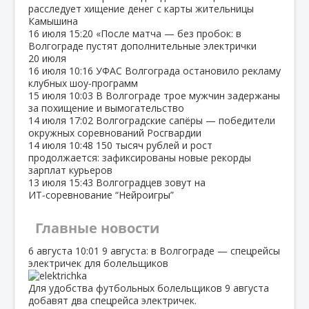
расследует хищение денег с карты жительницы
Камышина
16 июля
15:20
«После матча — без пробок: в
Волгограде пустят дополнительные электрички
20 июля
16 июля
10:16
УФАС Волгограда остановило рекламу
клубных шоу‑программ
15 июля
10:03
В Волгограде трое мужчин задержаны
за похищение и вымогательство
14 июля
17:02
Волгоградские сапёры — победители
окружных соревнований Росгвардии
14 июля
10:48
150 тысяч рублей и рост
продолжается: зафиксированы новые рекорды
зарплат курьеров
13 июля
15:43
Волгоградцев зовут на
ИТ‑соревнование “Нейроигры”
Главные новости
6 августа
10:01
9 августа: в Волгограде — спецрейсы
электричек для болельщиков
Для удобства футбольных болельщиков 9 августа
добавят два спецрейса электричек.