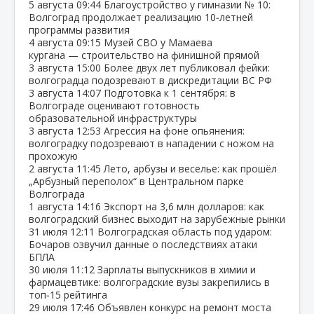
5 августа
09:44
Благоустройство у гимназии № 10:
Волгоград продолжает реализацию 10‑летней
программы развития
4 августа
09:15
Музей СВО у Мамаева
кургана — строительство на финишной прямой
3 августа
15:00
Более двух лет публиковал фейки:
волгоградца подозревают в дискредитации ВС РФ
3 августа
14:07
Подготовка к 1 сентября: в
Волгограде оценивают готовность
образовательной инфраструктуры
3 августа
12:53
Агрессия на фоне опьянения:
волгоградку подозревают в нападении с ножом на
прохожую
2 августа
11:45
Лето, арбузы и веселье: как прошёл
„Арбузный переполох“ в Центральном парке
Волгограда
1 августа
14:16
Экспорт на 3,6 млн долларов: как
волгоградский бизнес выходит на зарубежные рынки
31 июля
12:11
Волгоградская область под ударом:
Бочаров озвучил данные о последствиях атаки
БПЛА
30 июля
11:12
Зарплаты выпускников в химии и
фармацевтике: волгоградские вузы закрепились в
топ‑15 рейтинга
29 июля
17:46
Объявлен конкурс на ремонт моста