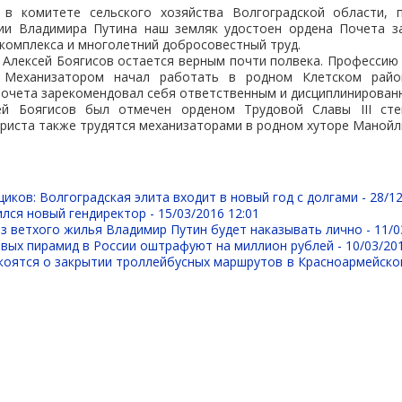
в комитете сельского хозяйства Волгоградской области, 
ии Владимира Путина наш земляк удостоен ордена Почета за
комплекса и многолетний добросовестный труд.
 Алексей Боягисов остается верным почти полвека. Профессию
 Механизатором начал работать в родном Клетском райо
Почета зарекомендовал себя ответственным и дисциплинирова
ей Боягисов был отмечен орденом Трудовой Славы III сте
риста также трудятся механизаторами в родном хуторе Манойл
иков: Волгоградская элита входит в новый год с долгами -
28/12
лся новый гендиректор -
15/03/2016 12:01
из ветхого жилья Владимир Путин будет наказывать лично -
11/0
овых пирамид в России оштрафуют на миллион рублей -
10/03/20
коятся о закрытии троллейбусных маршрутов в Красноармейско