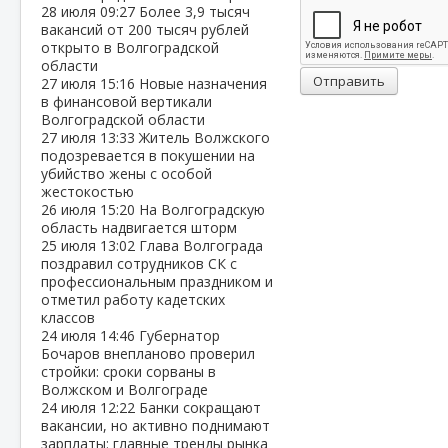
28 июля
09:27
Более 3,9 тысяч
вакансий от 200 тысяч рублей
открыто в Волгоградской
области
Отправить
27 июля
15:16
Новые назначения
в финансовой вертикали
Волгоградской области
27 июля
13:33
Житель Волжского
подозревается в покушении на
убийство жены с особой
жестокостью
26 июля
15:20
На Волгоградскую
область надвигается шторм
25 июля
13:02
Глава Волгограда
поздравил сотрудников СК с
профессиональным праздником и
отметил работу кадетских
классов
24 июля
14:46
Губернатор
Бочаров внепланово проверил
стройки: сроки сорваны в
Волжском и Волгограде
24 июля
12:22
Банки сокращают
вакансии, но активно поднимают
зарплаты: главные тренды рынка