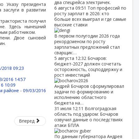
два спецрейса электричек.
по Указу президента
6 августа
09:51
Топ профессий по
 заслуги в развитии
росту зарплат в 2026: кто
больше всех выиграл и где самые
 тракториста получил
высокие ставки
не. Здесь нынешний
нным работником.
В первом полугодии 2026 года
пени. Двое сыновей
рекордсменом по росту
ин.
зарплатных предложений стал
сварщик:…
5 августа
12:32
Бочаров:
бюджет‑2027 должен сочетать
/2018 09:23
осторожность, соцподдержку и
рост инвестиций
3/2016 14:57
16 10:09
Андрей Бочаров сформулировал
м районе -
09/03/2016
задачи по формированию и
исполнению областного
бюджета на…
31 июля
12:11
Волгоградская
область под ударом: Бочаров
озвучил данные о последствиях
Вперед
атаки БПЛА
По данным губернатора Андрея