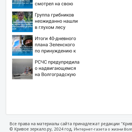
смотрел на свою
мертвую 16-летнюю
Группа грибников
дочь и не мог
неожиданно нашли
сдержать слезы
в глухом лесу
одинокую
Итоги 40-дневного
испуганную
плана Зеленского
маленькую девочку
по принуждению к
с игрушкой
миру: как ответила
РСЧС предупредила
Россия, полный
о надвигающемся
разбор провала
на Волгоградскую
операции Украины
область шторме
от военкора Коца
Все права на материалы сайта принадлежат редакции "Крив
© Кривое зеркало.ру, 2024 год, И
нтернет-газета о жизни Волг