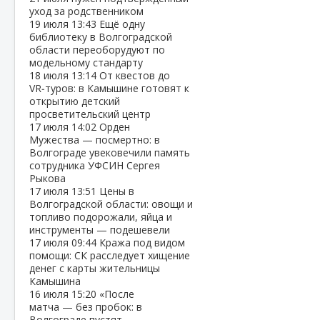
уход за родственником
19 июля
13:43
Ещё одну
библиотеку в Волгоградской
области переоборудуют по
модельному стандарту
18 июля
13:14
От квестов до
VR‑туров: в Камышине готовят к
открытию детский
просветительский центр
17 июля
14:02
Орден
Мужества — посмертно: в
Волгограде увековечили память
сотрудника УФСИН Сергея
Рыкова
17 июля
13:51
Цены в
Волгоградской области: овощи и
топливо подорожали, яйца и
инструменты — подешевели
17 июля
09:44
Кража под видом
помощи: СК расследует хищение
денег с карты жительницы
Камышина
16 июля
15:20
«После
матча — без пробок: в
Волгограде пустят