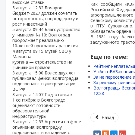
высокие ставки
Как сообщили «КЗ» 
5 августа
12:32
Бочаров:
Российской Федерац
бюджет‑2027 должен сочетать
агропромышленного 
осторожность, соцподдержку и
Сельскому хозяйству
рост инвестиций
в ПТУ Суровикино.
5 августа
09:44
Благоустройство
обладатель ордена 
у гимназии № 10: Волгоград
В 1981 году Алекс
продолжает реализацию
заслуженного тракто
10‑летней программы развития
4 августа
09:15
Музей СВО у
Еще по теме:
Мамаева
кургана — строительство на
Рейтинг неплательщ
финишной прямой
У «АвтоВАЗа» появи
3 августа
15:00
Более двух лет
За не переселение 
публиковал фейки: волгоградца
За рекламу финанс
подозревают в дискредитации
Волгоградцы беспо
ВС РФ
12:28
3 августа
14:07
Подготовка к
1 сентября: в Волгограде
оценивают готовность
образовательной
инфраструктуры
Назад
3 августа
12:53
Агрессия на фоне
опьянения: волгоградку
подозревают в нападении с