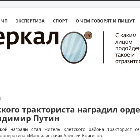
 ЧП
ЭКСПЕРТИЗА
СПОРТ
О ЧЕМ ГОВОРЯТ И ПИШУТ
9
ского тракториста наградил орд
адимир Путин
кой награды стал житель Клетского района тракторист сел
ооператива «Манойлинский» Алексей Боягисов.