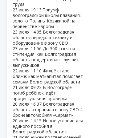
труда
23 июля
19:13
Триумф
волгоградской школы плавания:
золото Полины Козякиной на
первенстве Европы
23 июля
14:05
Волгоградская
область передала технику и
оборудование в зону СВО
23 июля
11:56
До 300 тысяч и
стипендия: как Волгоградская
область поддерживает лучших
выпускников
22 июля
11:10
Жильё стало
ближе: как маткапитал помогает
семьям Волгоградской области
21 июля
09:23
В Волгограде
погиб ребёнок: идёт
процессуальная проверка
20 июля
16:37
Волгоградская
область отправила в зону СВО 4
бронеавтомобиля «Сармат»
20 июля
14:15
Новое условие для
единого пособия в
Волгоградской области: с
21 июля нужен подтверждённый