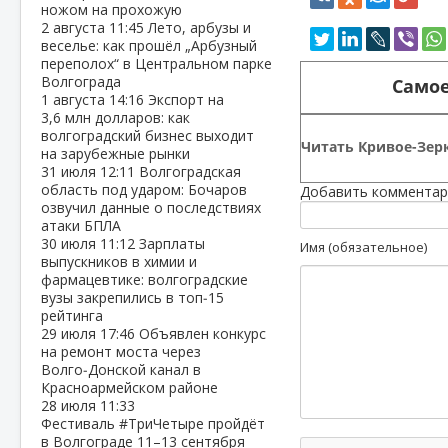
ножом на прохожую
2 августа
11:45
Лето, арбузы и
веселье: как прошёл „Арбузный
переполох“ в Центральном парке
Волгограда
Самое
1 августа
14:16
Экспорт на
3,6 млн долларов: как
волгоградский бизнес выходит
Читать Кривое-Зерк
на зарубежные рынки
31 июля
12:11
Волгоградская
область под ударом: Бочаров
Добавить комментар
озвучил данные о последствиях
атаки БПЛА
30 июля
11:12
Зарплаты
Имя (обязательное)
выпускников в химии и
фармацевтике: волгоградские
вузы закрепились в топ‑15
рейтинга
29 июля
17:46
Объявлен конкурс
на ремонт моста через
Волго‑Донской канал в
Красноармейском районе
28 июля
11:33
Фестиваль #ТриЧетыре пройдёт
в Волгограде 11–13 сентября