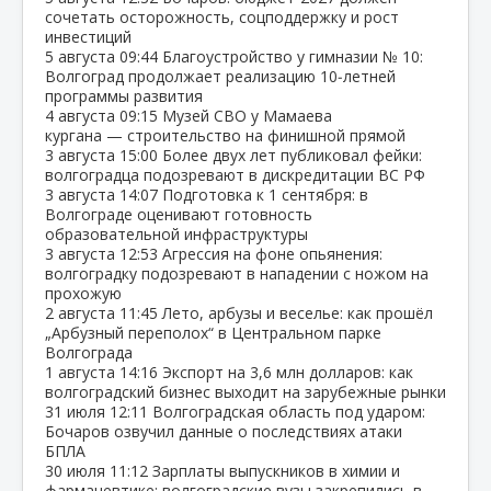
сочетать осторожность, соцподдержку и рост
инвестиций
5 августа
09:44
Благоустройство у гимназии № 10:
Волгоград продолжает реализацию 10‑летней
программы развития
4 августа
09:15
Музей СВО у Мамаева
кургана — строительство на финишной прямой
3 августа
15:00
Более двух лет публиковал фейки:
волгоградца подозревают в дискредитации ВС РФ
3 августа
14:07
Подготовка к 1 сентября: в
Волгограде оценивают готовность
образовательной инфраструктуры
3 августа
12:53
Агрессия на фоне опьянения:
волгоградку подозревают в нападении с ножом на
прохожую
2 августа
11:45
Лето, арбузы и веселье: как прошёл
„Арбузный переполох“ в Центральном парке
Волгограда
1 августа
14:16
Экспорт на 3,6 млн долларов: как
волгоградский бизнес выходит на зарубежные рынки
31 июля
12:11
Волгоградская область под ударом:
Бочаров озвучил данные о последствиях атаки
БПЛА
30 июля
11:12
Зарплаты выпускников в химии и
фармацевтике: волгоградские вузы закрепились в