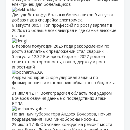
электричек для болельщиков
Для удобства футбольных болельщиков 9 августа
добавят два спецрейса электричек.
6 августа
09:51
Топ профессий по росту зарплат в
2026: кто больше всех выиграл и где самые высокие
ставки
В первом полугодии 2026 года рекордсменом по
росту зарплатных предложений стал сварщик:…
5 августа
12:32
Бочаров: бюджет‑2027 должен
сочетать осторожность, соцподдержку и рост
инвестиций
Андрей Бочаров сформулировал задачи по
формированию и исполнению областного бюджета
на…
31 июля
12:11
Волгоградская область под ударом:
Бочаров озвучил данные о последствиях атаки
БПЛА
По данным губернатора Андрея Бочарова, ночью
подразделения ПВО Минобороны России…
29 июля
17:46
Объявлен конкурс на ремонт моста
через Волго‑Донской канал в Красноармейском