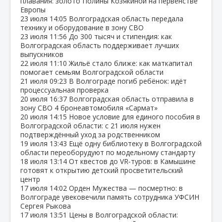
плавания: золото Полины Козякиной на первенстве
Европы
23 июля
14:05
Волгоградская область передала
технику и оборудование в зону СВО
23 июля
11:56
До 300 тысяч и стипендия: как
Волгоградская область поддерживает лучших
выпускников
22 июля
11:10
Жильё стало ближе: как маткапитал
помогает семьям Волгоградской области
21 июля
09:23
В Волгограде погиб ребёнок: идёт
процессуальная проверка
20 июля
16:37
Волгоградская область отправила в
зону СВО 4 бронеавтомобиля «Сармат»
20 июля
14:15
Новое условие для единого пособия в
Волгоградской области: с 21 июля нужен
подтверждённый уход за родственником
19 июля
13:43
Ещё одну библиотеку в Волгоградской
области переоборудуют по модельному стандарту
18 июля
13:14
От квестов до VR‑туров: в Камышине
готовят к открытию детский просветительский
центр
17 июля
14:02
Орден Мужества — посмертно: в
Волгограде увековечили память сотрудника УФСИН
Сергея Рыкова
17 июля
13:51
Цены в Волгоградской области: