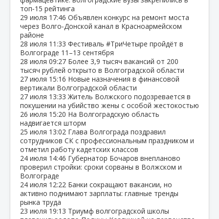
топ‑15 рейтинга
29 июля
17:46
Объявлен конкурс на ремонт моста
через Волго‑Донской канал в Красноармейском
районе
28 июля
11:33
Фестиваль #ТриЧетыре пройдёт в
Волгограде 11–13 сентября
28 июля
09:27
Более 3,9 тысяч вакансий от 200
тысяч рублей открыто в Волгоградской области
27 июля
15:16
Новые назначения в финансовой
вертикали Волгоградской области
27 июля
13:33
Житель Волжского подозревается в
покушении на убийство жены с особой жестокостью
26 июля
15:20
На Волгоградскую область
надвигается шторм
25 июля
13:02
Глава Волгограда поздравил
сотрудников СК с профессиональным праздником и
отметил работу кадетских классов
24 июля
14:46
Губернатор Бочаров внепланово
проверил стройки: сроки сорваны в Волжском и
Волгограде
24 июля
12:22
Банки сокращают вакансии, но
активно поднимают зарплаты: главные тренды
рынка труда
23 июля
19:13
Триумф волгоградской школы