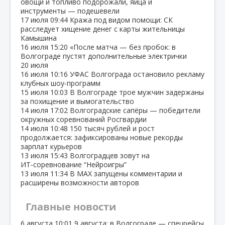
овощи и топливо подорожали, яйца и
инструменты — подешевели
17 июля
09:44
Кража под видом помощи: СК
расследует хищение денег с карты жительницы
Камышина
16 июля
15:20
«После матча — без пробок: в
Волгограде пустят дополнительные электрички
20 июля
16 июля
10:16
УФАС Волгограда остановило рекламу
клубных шоу‑программ
15 июля
10:03
В Волгограде трое мужчин задержаны
за похищение и вымогательство
14 июля
17:02
Волгоградские сапёры — победители
окружных соревнований Росгвардии
14 июля
10:48
150 тысяч рублей и рост
продолжается: зафиксированы новые рекорды
зарплат курьеров
13 июля
15:43
Волгоградцев зовут на
ИТ‑соревнование “Нейроигры”
13 июля
11:34
В МАХ запущены комментарии и
расширены возможности авторов
Главные новости
6 августа
10:01
9 августа: в Волгограде — спецрейсы