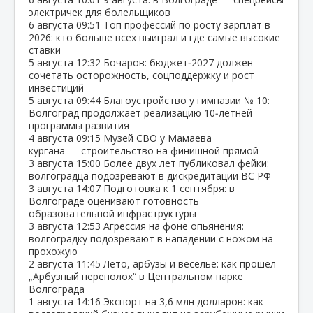
электричек для болельщиков
6 августа
09:51
Топ профессий по росту зарплат в
2026: кто больше всех выиграл и где самые высокие
ставки
5 августа
12:32
Бочаров: бюджет‑2027 должен
сочетать осторожность, соцподдержку и рост
инвестиций
5 августа
09:44
Благоустройство у гимназии № 10:
Волгоград продолжает реализацию 10‑летней
программы развития
4 августа
09:15
Музей СВО у Мамаева
кургана — строительство на финишной прямой
3 августа
15:00
Более двух лет публиковал фейки:
волгоградца подозревают в дискредитации ВС РФ
3 августа
14:07
Подготовка к 1 сентября: в
Волгограде оценивают готовность
образовательной инфраструктуры
3 августа
12:53
Агрессия на фоне опьянения:
волгоградку подозревают в нападении с ножом на
прохожую
2 августа
11:45
Лето, арбузы и веселье: как прошёл
„Арбузный переполох“ в Центральном парке
Волгограда
1 августа
14:16
Экспорт на 3,6 млн долларов: как