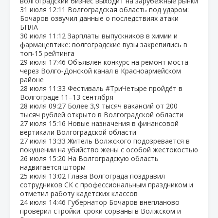
волгоградский бизнес выходит на зарубежные рынки
31 июля
12:11
Волгоградская область под ударом:
Бочаров озвучил данные о последствиях атаки
БПЛА
30 июля
11:12
Зарплаты выпускников в химии и
фармацевтике: волгоградские вузы закрепились в
топ‑15 рейтинга
29 июля
17:46
Объявлен конкурс на ремонт моста
через Волго‑Донской канал в Красноармейском
районе
28 июля
11:33
Фестиваль #ТриЧетыре пройдёт в
Волгограде 11–13 сентября
28 июля
09:27
Более 3,9 тысяч вакансий от 200
тысяч рублей открыто в Волгоградской области
27 июля
15:16
Новые назначения в финансовой
вертикали Волгоградской области
27 июля
13:33
Житель Волжского подозревается в
покушении на убийство жены с особой жестокостью
26 июля
15:20
На Волгоградскую область
надвигается шторм
25 июля
13:02
Глава Волгограда поздравил
сотрудников СК с профессиональным праздником и
отметил работу кадетских классов
24 июля
14:46
Губернатор Бочаров внепланово
проверил стройки: сроки сорваны в Волжском и