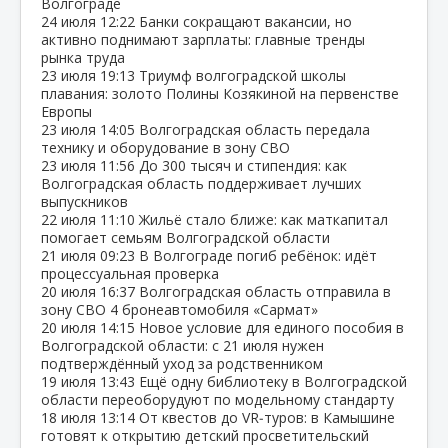
Волгограде
24 июля
12:22
Банки сокращают вакансии, но
активно поднимают зарплаты: главные тренды
рынка труда
23 июля
19:13
Триумф волгоградской школы
плавания: золото Полины Козякиной на первенстве
Европы
23 июля
14:05
Волгоградская область передала
технику и оборудование в зону СВО
23 июля
11:56
До 300 тысяч и стипендия: как
Волгоградская область поддерживает лучших
выпускников
22 июля
11:10
Жильё стало ближе: как маткапитал
помогает семьям Волгоградской области
21 июля
09:23
В Волгограде погиб ребёнок: идёт
процессуальная проверка
20 июля
16:37
Волгоградская область отправила в
зону СВО 4 бронеавтомобиля «Сармат»
20 июля
14:15
Новое условие для единого пособия в
Волгоградской области: с 21 июля нужен
подтверждённый уход за родственником
19 июля
13:43
Ещё одну библиотеку в Волгоградской
области переоборудуют по модельному стандарту
18 июля
13:14
От квестов до VR‑туров: в Камышине
готовят к открытию детский просветительский