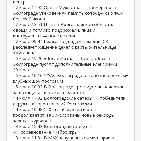
центр
17 июля
14:02
Орден Мужества — посмертно: в
Волгограде увековечили память сотрудника УФСИН
Сергея Рыкова
17 июля
13:51
Цены в Волгоградской области:
овощи и топливо подорожали, яйца и
инструменты — подешевели
17 июля
09:44
Кража под видом помощи: СК
расследует хищение денег с карты жительницы
Камышина
16 июля
15:20
«После матча — без пробок: в
Волгограде пустят дополнительные электрички
20 июля
16 июля
10:16
УФАС Волгограда остановило рекламу
клубных шоу‑программ
15 июля
10:03
В Волгограде трое мужчин задержаны
за похищение и вымогательство
14 июля
17:02
Волгоградские сапёры — победители
окружных соревнований Росгвардии
14 июля
10:48
150 тысяч рублей и рост
продолжается: зафиксированы новые рекорды
зарплат курьеров
13 июля
15:43
Волгоградцев зовут на
ИТ‑соревнование “Нейроигры”
13 июля
11:34
В МАХ запущены комментарии и