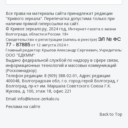
Все права на материалы сайта принадлежат редакции
"Кривого зеркала". Перепечатка допустима только при
наличии прямой гиперссылки на сайт.
© Кривое зеркало.ру, 2024 год, И
нтернет-газета о жизни
Волгограда, области и России. 18+
ЭЛ № ФС
Свидетельство о регистрации (запись в реестре)
77 - 87885
от 12 августа 2024 г.
:
Главный редактор: Крылов Александр Сергеевич, Учредитель
ООО "ЕДКММ"
Выдано федеральной службой по надзору в сфере связи,
информационных технологий и массовых коммуникаций
(Роскомнадзор)
Телефон редакции:
8 (909) 388-02-01
, Адрес редакции:
400048, Волгоградская обл, г.о. город-герой Волгоград, г
Волгоград, пр-кт им. Маршала Советского Союза Г.К.
Жукова, д. 100, этаж 18, офис 221
Email:
info@krivoe-zerkalo.ru
Реклама на сайте
Back to Top