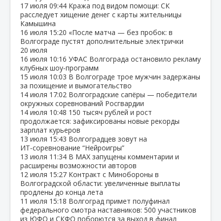
17 июля
09:44
Кража под видом помощи: СК
расследует хищение денег с карты жительницы
Камышина
16 июля
15:20
«После матча — без пробок: в
Волгограде пустят дополнительные электрички
20 июля
16 июля
10:16
УФАС Волгограда остановило рекламу
клубных шоу‑программ
15 июля
10:03
В Волгограде трое мужчин задержаны
за похищение и вымогательство
14 июля
17:02
Волгоградские сапёры — победители
окружных соревнований Росгвардии
14 июля
10:48
150 тысяч рублей и рост
продолжается: зафиксированы новые рекорды
зарплат курьеров
13 июля
15:43
Волгоградцев зовут на
ИТ‑соревнование “Нейроигры”
13 июля
11:34
В МАХ запущены комментарии и
расширены возможности авторов
12 июля
15:27
Контракт с Минобороны в
Волгоградской области: увеличенные выплаты
продлены до конца лета
11 июля
15:18
Волгоград примет полуфинал
федерального смотра наставников: 500 участников
из ЮФО и СКФО поборются за выход в финал