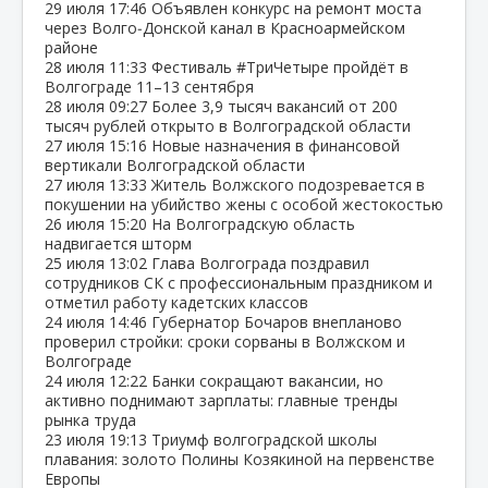
29 июля
17:46
Объявлен конкурс на ремонт моста
через Волго‑Донской канал в Красноармейском
районе
28 июля
11:33
Фестиваль #ТриЧетыре пройдёт в
Волгограде 11–13 сентября
28 июля
09:27
Более 3,9 тысяч вакансий от 200
тысяч рублей открыто в Волгоградской области
27 июля
15:16
Новые назначения в финансовой
вертикали Волгоградской области
27 июля
13:33
Житель Волжского подозревается в
покушении на убийство жены с особой жестокостью
26 июля
15:20
На Волгоградскую область
надвигается шторм
25 июля
13:02
Глава Волгограда поздравил
сотрудников СК с профессиональным праздником и
отметил работу кадетских классов
24 июля
14:46
Губернатор Бочаров внепланово
проверил стройки: сроки сорваны в Волжском и
Волгограде
24 июля
12:22
Банки сокращают вакансии, но
активно поднимают зарплаты: главные тренды
рынка труда
23 июля
19:13
Триумф волгоградской школы
плавания: золото Полины Козякиной на первенстве
Европы