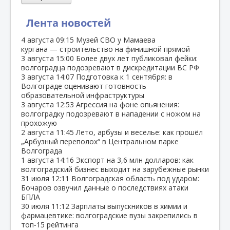
Лента новостей
4 августа
09:15
Музей СВО у Мамаева
кургана — строительство на финишной прямой
3 августа
15:00
Более двух лет публиковал фейки:
волгоградца подозревают в дискредитации ВС РФ
3 августа
14:07
Подготовка к 1 сентября: в
Волгограде оценивают готовность
образовательной инфраструктуры
3 августа
12:53
Агрессия на фоне опьянения:
волгоградку подозревают в нападении с ножом на
прохожую
2 августа
11:45
Лето, арбузы и веселье: как прошёл
„Арбузный переполох“ в Центральном парке
Волгограда
1 августа
14:16
Экспорт на 3,6 млн долларов: как
волгоградский бизнес выходит на зарубежные рынки
31 июля
12:11
Волгоградская область под ударом:
Бочаров озвучил данные о последствиях атаки
БПЛА
30 июля
11:12
Зарплаты выпускников в химии и
фармацевтике: волгоградские вузы закрепились в
топ‑15 рейтинга