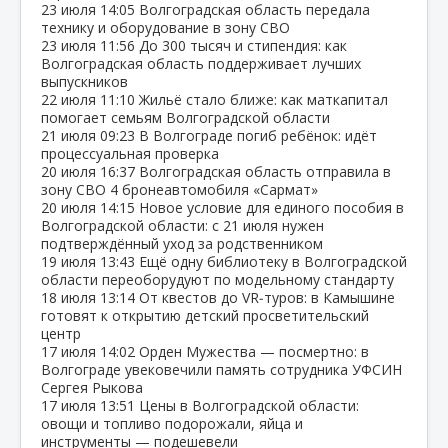
23 июля
14:05
Волгоградская область передала
технику и оборудование в зону СВО
23 июля
11:56
До 300 тысяч и стипендия: как
Волгоградская область поддерживает лучших
выпускников
22 июля
11:10
Жильё стало ближе: как маткапитал
помогает семьям Волгоградской области
21 июля
09:23
В Волгограде погиб ребёнок: идёт
процессуальная проверка
20 июля
16:37
Волгоградская область отправила в
зону СВО 4 бронеавтомобиля «Сармат»
20 июля
14:15
Новое условие для единого пособия в
Волгоградской области: с 21 июля нужен
подтверждённый уход за родственником
19 июля
13:43
Ещё одну библиотеку в Волгоградской
области переоборудуют по модельному стандарту
18 июля
13:14
От квестов до VR‑туров: в Камышине
готовят к открытию детский просветительский
центр
17 июля
14:02
Орден Мужества — посмертно: в
Волгограде увековечили память сотрудника УФСИН
Сергея Рыкова
17 июля
13:51
Цены в Волгоградской области:
овощи и топливо подорожали, яйца и
инструменты — подешевели