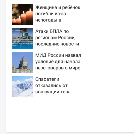
Женщина и ребёнок
погибли из-за
непогоды в
Смоленске
Атаки БПЛА по
регионам России,
последние новости
на 7 августа 2026:
МИД России назвал
последствия, атаки
условие для начала
на склады
переговоров о мире
Wildberries,
с Украиной
состояние
Спасатели
пострадавших
отказались от
эвакуации тела
Натальи
Наговицыной с
семитысячника