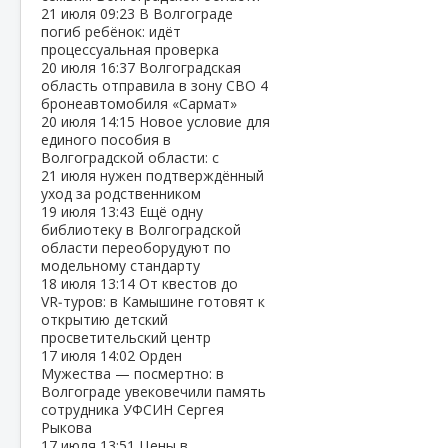
21 июля
09:23
В Волгограде
погиб ребёнок: идёт
процессуальная проверка
20 июля
16:37
Волгоградская
область отправила в зону СВО 4
бронеавтомобиля «Сармат»
20 июля
14:15
Новое условие для
единого пособия в
Волгоградской области: с
21 июля нужен подтверждённый
уход за родственником
19 июля
13:43
Ещё одну
библиотеку в Волгоградской
области переоборудуют по
модельному стандарту
18 июля
13:14
От квестов до
VR‑туров: в Камышине готовят к
открытию детский
просветительский центр
17 июля
14:02
Орден
Мужества — посмертно: в
Волгограде увековечили память
сотрудника УФСИН Сергея
Рыкова
17 июля
13:51
Цены в