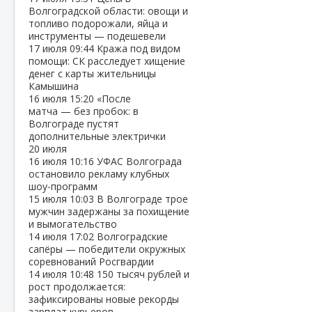
Волгоградской области: овощи и
топливо подорожали, яйца и
инструменты — подешевели
17 июля
09:44
Кража под видом
помощи: СК расследует хищение
денег с карты жительницы
Камышина
16 июля
15:20
«После
матча — без пробок: в
Волгограде пустят
дополнительные электрички
20 июля
16 июля
10:16
УФАС Волгограда
остановило рекламу клубных
шоу‑программ
15 июля
10:03
В Волгограде трое
мужчин задержаны за похищение
и вымогательство
14 июля
17:02
Волгоградские
сапёры — победители окружных
соревнований Росгвардии
14 июля
10:48
150 тысяч рублей и
рост продолжается:
зафиксированы новые рекорды
зарплат курьеров