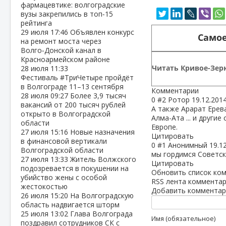
фармацевтике: волгоградские
вузы закрепились в топ‑15
рейтинга
29 июля
17:46
Объявлен конкурс
Самое
на ремонт моста через
Волго‑Донской канал в
Красноармейском районе
Читать Кривое-Зерк
28 июля
11:33
Фестиваль #ТриЧетыре пройдёт
в Волгограде 11–13 сентября
Комментарии
28 июля
09:27
Более 3,9 тысяч
0
#2
Ротор
19.12.201
вакансий от 200 тысяч рублей
А также Арарат Ерев
открыто в Волгоградской
Алма-Ата ... и друг
области
Европе.
27 июля
15:16
Новые назначения
Цитировать
в финансовой вертикали
0
#1
Анонимный
19.1
Волгоградской области
мы гордимся Советск
27 июля
13:33
Житель Волжского
Цитировать
подозревается в покушении на
Обновить список ко
убийство жены с особой
RSS лента комментар
жестокостью
Добавить комментар
26 июля
15:20
На Волгоградскую
область надвигается шторм
25 июля
13:02
Глава Волгограда
Имя (обязательное)
поздравил сотрудников СК с