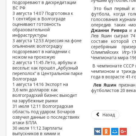
лучшим футболистом
подозревают в дискредитации
ВС РФ
Это был первый и 
3 августа
14:07
Подготовка к
футбола, когда го
1 сентября: в Волгограде
голосования журнали
оценивают готовность
опередив таких «м
образовательной
Джанни Ривера
и а
инфраструктуры
Лев Яшин сыграл 74
3 августа
12:53
Агрессия на фоне
составе которой с
опьянения: волгоградку
серебряным призе
подозревают в нападении с
Олимпийских Игр-1
ножом на прохожую
Чемпионата мира-196
2 августа
11:45
Лето, арбузы и
В чемпионате СССР 
веселье: как прошёл „Арбузный
чемпионом и трижды
переполох“ в Центральном парке
года в возрасте 41-го
Волгограда
1 августа
14:16
Экспорт на
Лев Яшин
признан 
3,6 млн долларов: как
футболистов 20
века
волгоградский бизнес выходит
на зарубежные рынки
31 июля
12:11
Волгоградская
область под ударом: Бочаров
Назад
озвучил данные о последствиях
атаки БПЛА
30 июля
11:12
Зарплаты
выпускников в химии и