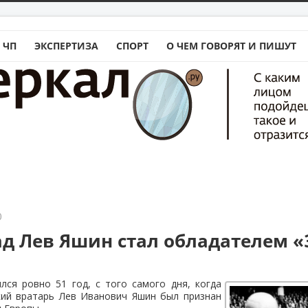
 ЧП
ЭКСПЕРТИЗА
СПОРТ
О ЧЕМ ГОВОРЯТ И ПИШУТ
0
зад Лев Яшин стал обладателем «
лся ровно 51 год, с того самого дня, когда
кий вратарь Лев Иванович Яшин был признан