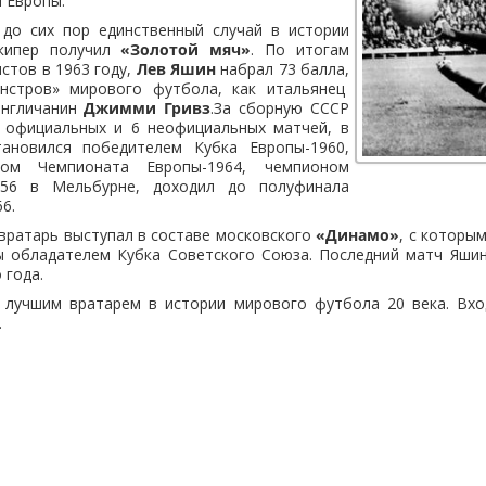
 Европы.
до сих пор единственный случай в истории
лкипер получил
«Золотой мяч»
. По итогам
стов в 1963 году,
Лев Яшин
набрал 73 балла,
онстров» мирового футбола, как итальянец
нгличанин
Джимми Гривз
.
За сборную СССР
 официальных и 6 неофициальных матчей, в
тановился победителем Кубка Европы-1960,
ром Чемпионата Европы-1964, чемпионом
956 в Мельбурне, доходил до полуфинала
6.
вратарь выступал в составе московского
«Динамо»
, с которы
 обладателем Кубка Советского Союза. Последний матч Яшин
 года.
лучшим вратарем в истории мирового футбола 20 века. Вхо
.