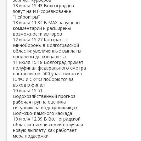
13 июля
15:43
Волгоградцев
зовут на ИТ‑соревнование
“Нейроигры”
13 июля
11:34
В МАХ запущены
комментарии и расширены
возможности авторов
12 июля
15:27
Контракт с
Минобороны в Волгоградской
области: увеличенные выплаты
продлены до конца лета
11 июля
15:18
Волгоград примет
полуфинал федерального смотра
наставников: 500 участников из
ЮФО и СКФО поборются за
выход в финал
10 июля
15:51
Водохозяйственный прогноз:
рабочая группа оценила
ситуацию на водохранилищах
Волжско‑Камского каскада
10 июля
12:39
В Волгоградской
области тысячи семей получили
новую выплату: как работает
мера поддержки