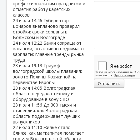
профессиональным праздником и
отметил работу кадетских
классов
24 июля
14:46
Губернатор
Бочаров внепланово проверил
стройки: сроки сорваны в
Волжском и Волгограде
24 июля
12:22
Банки сокращают
вакансии, но активно поднимают
зарплаты: главные тренды рынка
труда
23 июля
19:13
Триумф
волгоградской школы плавания:
золото Полины Козякиной на
первенстве Европы
Отправить
23 июля
14:05
Волгоградская
область передала технику и
оборудование в зону СВО
23 июля
11:56
До 300 тысяч и
стипендия: как Волгоградская
область поддерживает лучших
выпускников
22 июля
11:10
Жильё стало
ближе: как маткапитал помогает
семьям Волгоградской области