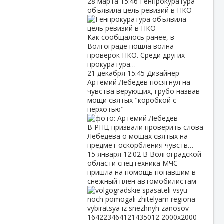
28 марта
15:46
Генпрокуратура
объявила цель ревизий в НКО
Как сообщалось ранее, в
Волгограде пошла волна
проверок НКО. Среди других
прокуратура…
21 декабря
15:45
Дизайнер
Артемий Лебедев посягнул на
чувства верующих, грубо назвав
мощи святых "коробкой с
перхотью"
В РПЦ призвали проверить слова
Лебедева о мощах святых на
предмет оскорбления чувств…
15 января
12:02
В Волгоградской
области спецтехника МЧС
пришла на помощь попавшим в
снежный плен автомобилистам