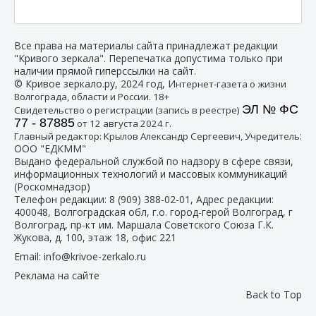
Все права на материалы сайта принадлежат редакции
"Кривого зеркала". Перепечатка допустима только при
наличии прямой гиперссылки на сайт.
© Кривое зеркало.ру, 2024 год, И
нтернет-газета о жизни
Волгограда, области и России. 18+
ЭЛ № ФС
Свидетельство о регистрации (запись в реестре)
77 - 87885
от 12 августа 2024 г.
:
Главный редактор: Крылов Александр Сергеевич, Учредитель
ООО "ЕДКММ"
Выдано федеральной службой по надзору в сфере связи,
информационных технологий и массовых коммуникаций
(Роскомнадзор)
Телефон редакции:
8 (909) 388-02-01
, Адрес редакции:
400048, Волгоградская обл, г.о. город-герой Волгоград, г
Волгоград, пр-кт им. Маршала Советского Союза Г.К.
Жукова, д. 100, этаж 18, офис 221
Email:
info@krivoe-zerkalo.ru
Реклама на сайте
Back to Top