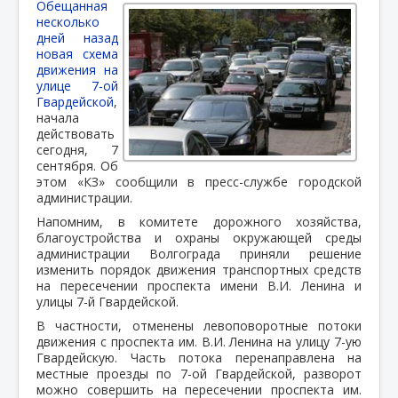
Обещанная
несколько
дней назад
новая схема
движения на
улице 7-ой
Гвардейской
,
начала
действовать
сегодня, 7
сентября. Об
этом «КЗ» сообщили в пресс-службе городской
администрации.
Напомним, в комитете дорожного хозяйства,
благоустройства и охраны окружающей среды
администрации Волгограда приняли решение
изменить порядок движения транспортных средств
на пересечении проспекта имени В.И. Ленина и
улицы 7-й Гвардейской.
В частности, отменены левоповоротные потоки
движения с проспекта им. В.И. Ленина на улицу 7-ую
Гвардейскую. Часть потока перенаправлена на
местные проезды по 7-ой Гвардейской, разворот
можно совершить на пересечении проспекта им.