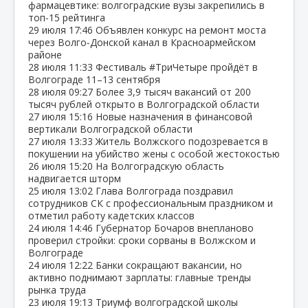
фармацевтике: волгоградские вузы закрепились в
топ‑15 рейтинга
29 июля
17:46
Объявлен конкурс на ремонт моста
через Волго‑Донской канал в Красноармейском
районе
28 июля
11:33
Фестиваль #ТриЧетыре пройдёт в
Волгограде 11–13 сентября
28 июля
09:27
Более 3,9 тысяч вакансий от 200
тысяч рублей открыто в Волгоградской области
27 июля
15:16
Новые назначения в финансовой
вертикали Волгоградской области
27 июля
13:33
Житель Волжского подозревается в
покушении на убийство жены с особой жестокостью
26 июля
15:20
На Волгоградскую область
надвигается шторм
25 июля
13:02
Глава Волгограда поздравил
сотрудников СК с профессиональным праздником и
отметил работу кадетских классов
24 июля
14:46
Губернатор Бочаров внепланово
проверил стройки: сроки сорваны в Волжском и
Волгограде
24 июля
12:22
Банки сокращают вакансии, но
активно поднимают зарплаты: главные тренды
рынка труда
23 июля
19:13
Триумф волгоградской школы