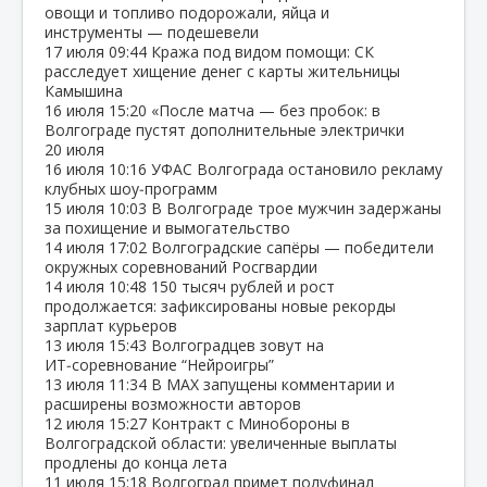
овощи и топливо подорожали, яйца и
инструменты — подешевели
17 июля
09:44
Кража под видом помощи: СК
расследует хищение денег с карты жительницы
Камышина
16 июля
15:20
«После матча — без пробок: в
Волгограде пустят дополнительные электрички
20 июля
16 июля
10:16
УФАС Волгограда остановило рекламу
клубных шоу‑программ
15 июля
10:03
В Волгограде трое мужчин задержаны
за похищение и вымогательство
14 июля
17:02
Волгоградские сапёры — победители
окружных соревнований Росгвардии
14 июля
10:48
150 тысяч рублей и рост
продолжается: зафиксированы новые рекорды
зарплат курьеров
13 июля
15:43
Волгоградцев зовут на
ИТ‑соревнование “Нейроигры”
13 июля
11:34
В МАХ запущены комментарии и
расширены возможности авторов
12 июля
15:27
Контракт с Минобороны в
Волгоградской области: увеличенные выплаты
продлены до конца лета
11 июля
15:18
Волгоград примет полуфинал