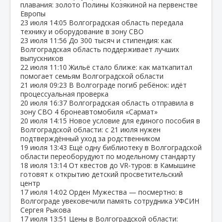
плавания: золото Полины Козякиной на первенстве
Европы
23 июля
14:05
Волгоградская область передала
технику и оборудование в зону СВО
23 июля
11:56
До 300 тысяч и стипендия: как
Волгоградская область поддерживает лучших
выпускников
22 июля
11:10
Жильё стало ближе: как маткапитал
помогает семьям Волгоградской области
21 июля
09:23
В Волгограде погиб ребёнок: идёт
процессуальная проверка
20 июля
16:37
Волгоградская область отправила в
зону СВО 4 бронеавтомобиля «Сармат»
20 июля
14:15
Новое условие для единого пособия в
Волгоградской области: с 21 июля нужен
подтверждённый уход за родственником
19 июля
13:43
Ещё одну библиотеку в Волгоградской
области переоборудуют по модельному стандарту
18 июля
13:14
От квестов до VR‑туров: в Камышине
готовят к открытию детский просветительский
центр
17 июля
14:02
Орден Мужества — посмертно: в
Волгограде увековечили память сотрудника УФСИН
Сергея Рыкова
17 июля
13:51
Цены в Волгоградской области: