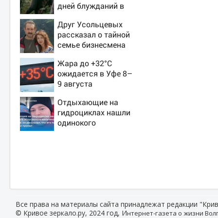
дней блужданий в
тайге
Друг Усольцевых
рассказал о тайной
семье бизнесмена
Жара до +32°C
ожидается в Уфе 8–
9 августа
Отдыхающие на
гидроциклах нашли
одинокого
испуганного
мальчика на лодке:
он рассказал, что
его папа нырнул и
пропал
Все права на материалы сайта принадлежат редакции "Крив
© Кривое зеркало.ру, 2024 год, И
нтернет-газета о жизни Волг