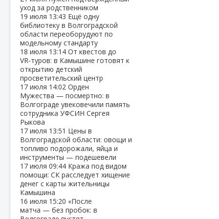
уход за родственником
19 июля
13:43
Ещё одну
библиотеку в Волгоградской
области переоборудуют по
модельному стандарту
18 июля
13:14
От квестов до
VR‑туров: в Камышине готовят к
открытию детский
просветительский центр
17 июля
14:02
Орден
Мужества — посмертно: в
Волгограде увековечили память
сотрудника УФСИН Сергея
Рыкова
17 июля
13:51
Цены в
Волгоградской области: овощи и
топливо подорожали, яйца и
инструменты — подешевели
17 июля
09:44
Кража под видом
помощи: СК расследует хищение
денег с карты жительницы
Камышина
16 июля
15:20
«После
матча — без пробок: в
Волгограде пустят