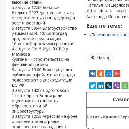
высокие ставки
Наталья Мещерякова
5 августа
12:32
Бочаров:
ДШИ №4 и артисты 
бюджет‑2027 должен сочетать
Александр Иванов из
осторожность, соцподдержку и
рост инвестиций
Еще по теме:
5 августа
09:44
Благоустройство
у гимназии № 10: Волгоград
«Перезвоны» закро
продолжает реализацию
10‑летней программы развития
4 августа
09:15
Музей СВО у
Мамаева
Назад
кургана — строительство на
финишной прямой
3 августа
15:00
Более двух лет
публиковал фейки: волгоградца
подозревают в дискредитации
ВС РФ
3 августа
14:07
Подготовка к
1 сентября: в Волгограде
Самое
оценивают готовность
образовательной
инфраструктуры
3 августа
12:53
Агрессия на фоне
Читать Кривое-Зерк
опьянения: волгоградку
подозревают в нападении с