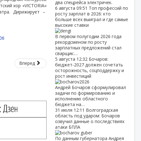
два спецрейса электричек.
тский хор «VICTORIA»
6 августа
09:51
Топ профессий по
тра. Дирижирует –
росту зарплат в 2026: кто
больше всех выиграл и где самые
высокие ставки
В первом полугодии 2026 года
06
рекордсменом по росту
зарплатных предложений стал
сварщик:…
5 августа
12:32
Бочаров:
Вперед
бюджет‑2027 должен сочетать
осторожность, соцподдержку и
рост инвестиций
Андрей Бочаров сформулировал
задачи по формированию и
исполнению областного
бюджета на…
31 июля
12:11
Волгоградская
область под ударом: Бочаров
озвучил данные о последствиях
атаки БПЛА
По данным губернатора Андрея