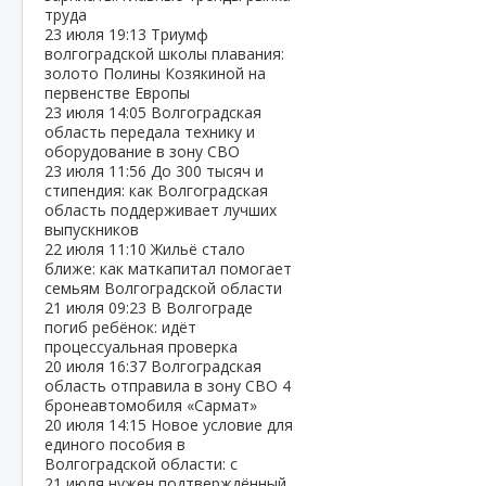
труда
23 июля
19:13
Триумф
волгоградской школы плавания:
золото Полины Козякиной на
первенстве Европы
23 июля
14:05
Волгоградская
область передала технику и
оборудование в зону СВО
23 июля
11:56
До 300 тысяч и
стипендия: как Волгоградская
область поддерживает лучших
выпускников
22 июля
11:10
Жильё стало
ближе: как маткапитал помогает
семьям Волгоградской области
21 июля
09:23
В Волгограде
погиб ребёнок: идёт
процессуальная проверка
20 июля
16:37
Волгоградская
область отправила в зону СВО 4
бронеавтомобиля «Сармат»
20 июля
14:15
Новое условие для
единого пособия в
Волгоградской области: с
21 июля нужен подтверждённый