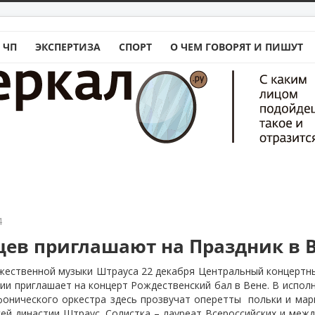
 ЧП
ЭКСПЕРТИЗА
СПОРТ
О ЧЕМ ГОВОРЯТ И ПИШУТ
4
цев приглашают на Праздник в 
жественной музыки Штрауса 22 декабря Центральный концертны
и приглашает на концерт Рождественский бал в Вене. В испол
фонического оркестра здесь прозвучат оперетты
польки и мар
сей династии Штраус. Солистка – лауреат Всероссийских и меж