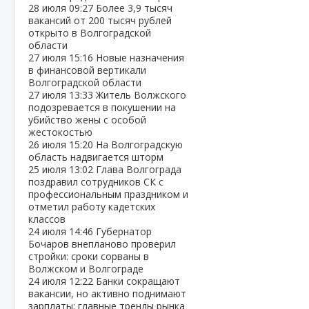
28 июля
09:27
Более 3,9 тысяч
вакансий от 200 тысяч рублей
открыто в Волгоградской
области
27 июля
15:16
Новые назначения
в финансовой вертикали
Волгоградской области
27 июля
13:33
Житель Волжского
подозревается в покушении на
убийство жены с особой
жестокостью
26 июля
15:20
На Волгоградскую
область надвигается шторм
25 июля
13:02
Глава Волгограда
поздравил сотрудников СК с
профессиональным праздником и
отметил работу кадетских
классов
24 июля
14:46
Губернатор
Бочаров внепланово проверил
стройки: сроки сорваны в
Волжском и Волгограде
24 июля
12:22
Банки сокращают
вакансии, но активно поднимают
зарплаты: главные тренды рынка