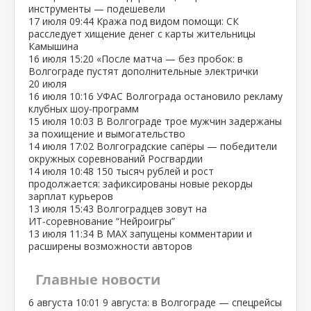
инструменты — подешевели
17 июля
09:44
Кража под видом помощи: СК
расследует хищение денег с карты жительницы
Камышина
16 июля
15:20
«После матча — без пробок: в
Волгограде пустят дополнительные электрички
20 июля
16 июля
10:16
УФАС Волгограда остановило рекламу
клубных шоу‑программ
15 июля
10:03
В Волгограде трое мужчин задержаны
за похищение и вымогательство
14 июля
17:02
Волгоградские сапёры — победители
окружных соревнований Росгвардии
14 июля
10:48
150 тысяч рублей и рост
продолжается: зафиксированы новые рекорды
зарплат курьеров
13 июля
15:43
Волгоградцев зовут на
ИТ‑соревнование “Нейроигры”
13 июля
11:34
В МАХ запущены комментарии и
расширены возможности авторов
Главные новости
6 августа
10:01
9 августа: в Волгограде — спецрейсы