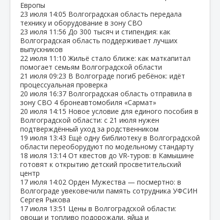
Европы
23 июля
14:05
Волгоградская область передала
технику и оборудование в зону СВО
23 июля
11:56
До 300 тысяч и стипендия: как
Волгоградская область поддерживает лучших
выпускников
22 июля
11:10
Жильё стало ближе: как маткапитал
помогает семьям Волгоградской области
21 июля
09:23
В Волгограде погиб ребёнок: идёт
процессуальная проверка
20 июля
16:37
Волгоградская область отправила в
зону СВО 4 бронеавтомобиля «Сармат»
20 июля
14:15
Новое условие для единого пособия в
Волгоградской области: с 21 июля нужен
подтверждённый уход за родственником
19 июля
13:43
Ещё одну библиотеку в Волгоградской
области переоборудуют по модельному стандарту
18 июля
13:14
От квестов до VR‑туров: в Камышине
готовят к открытию детский просветительский
центр
17 июля
14:02
Орден Мужества — посмертно: в
Волгограде увековечили память сотрудника УФСИН
Сергея Рыкова
17 июля
13:51
Цены в Волгоградской области:
овощи и топливо подорожали, яйца и