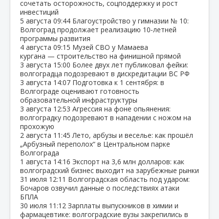
сочетать осторожность, соцподдержку и рост
инвестиций
5 августа
09:44
Благоустройство у гимназии № 10:
Волгоград продолжает реализацию 10‑летней
программы развития
4 августа
09:15
Музей СВО у Мамаева
кургана — строительство на финишной прямой
3 августа
15:00
Более двух лет публиковал фейки:
волгоградца подозревают в дискредитации ВС РФ
3 августа
14:07
Подготовка к 1 сентября: в
Волгограде оценивают готовность
образовательной инфраструктуры
3 августа
12:53
Агрессия на фоне опьянения:
волгоградку подозревают в нападении с ножом на
прохожую
2 августа
11:45
Лето, арбузы и веселье: как прошёл
„Арбузный переполох“ в Центральном парке
Волгограда
1 августа
14:16
Экспорт на 3,6 млн долларов: как
волгоградский бизнес выходит на зарубежные рынки
31 июля
12:11
Волгоградская область под ударом:
Бочаров озвучил данные о последствиях атаки
БПЛА
30 июля
11:12
Зарплаты выпускников в химии и
фармацевтике: волгоградские вузы закрепились в