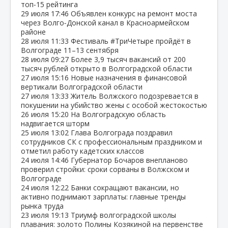
топ‑15 рейтинга
29 июля
17:46
Объявлен конкурс на ремонт моста
через Волго‑Донской канал в Красноармейском
районе
28 июля
11:33
Фестиваль #ТриЧетыре пройдёт в
Волгограде 11–13 сентября
28 июля
09:27
Более 3,9 тысяч вакансий от 200
тысяч рублей открыто в Волгоградской области
27 июля
15:16
Новые назначения в финансовой
вертикали Волгоградской области
27 июля
13:33
Житель Волжского подозревается в
покушении на убийство жены с особой жестокостью
26 июля
15:20
На Волгоградскую область
надвигается шторм
25 июля
13:02
Глава Волгограда поздравил
сотрудников СК с профессиональным праздником и
отметил работу кадетских классов
24 июля
14:46
Губернатор Бочаров внепланово
проверил стройки: сроки сорваны в Волжском и
Волгограде
24 июля
12:22
Банки сокращают вакансии, но
активно поднимают зарплаты: главные тренды
рынка труда
23 июля
19:13
Триумф волгоградской школы
плавания: золото Полины Козякиной на первенстве