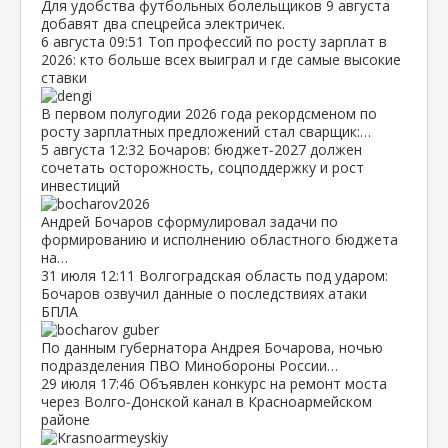
Для удобства футбольных болельщиков 9 августа
добавят два спецрейса электричек.
6 августа
09:51
Топ профессий по росту зарплат в
2026: кто больше всех выиграл и где самые высокие
ставки
В первом полугодии 2026 года рекордсменом по
росту зарплатных предложений стал сварщик:…
5 августа
12:32
Бочаров: бюджет‑2027 должен
сочетать осторожность, соцподдержку и рост
инвестиций
Андрей Бочаров сформулировал задачи по
формированию и исполнению областного бюджета
на…
31 июля
12:11
Волгоградская область под ударом:
Бочаров озвучил данные о последствиях атаки
БПЛА
По данным губернатора Андрея Бочарова, ночью
подразделения ПВО Минобороны России…
29 июля
17:46
Объявлен конкурс на ремонт моста
через Волго‑Донской канал в Красноармейском
районе