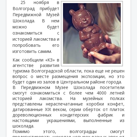
25 ноября в
Волгоград прибудет
Передвижной Музей
Шоколада. В нем
можно будет
ознакомиться с
историей лакомства и
попробовать его
изготовить самим.
Как сообщили «КЗ» в
агентстве развития
туризма Волгоградской области, пока еще не решен
вопрос о месте размещения экспозиции, но это
будет один из залов в Центральном районе города.
В Передвижном Музее Шоколада посетители
смогут ознакомиться с более чем 4000 летней
историей лакомства. На музейных полках
представлены нераспечатанные коробки конфет,
датированные XIX веком, серии оберток от плиток
дореволюционных кондитерских фабрик и
настоящими украшениями, выполненные из
шоколада.
Помимо этого, волгоградцы смогут
продегустировать шоколад четырех разных эпох от