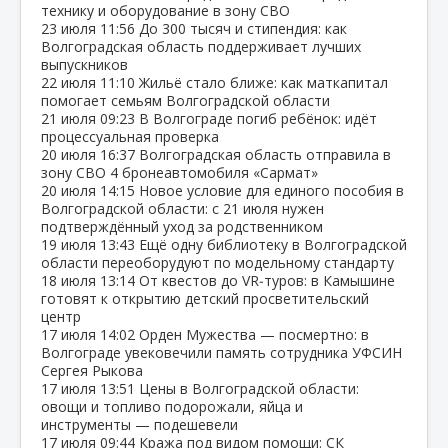
технику и оборудование в зону СВО
23 июля
11:56
До 300 тысяч и стипендия: как
Волгоградская область поддерживает лучших
выпускников
22 июля
11:10
Жильё стало ближе: как маткапитал
помогает семьям Волгоградской области
21 июля
09:23
В Волгограде погиб ребёнок: идёт
процессуальная проверка
20 июля
16:37
Волгоградская область отправила в
зону СВО 4 бронеавтомобиля «Сармат»
20 июля
14:15
Новое условие для единого пособия в
Волгоградской области: с 21 июля нужен
подтверждённый уход за родственником
19 июля
13:43
Ещё одну библиотеку в Волгоградской
области переоборудуют по модельному стандарту
18 июля
13:14
От квестов до VR‑туров: в Камышине
готовят к открытию детский просветительский
центр
17 июля
14:02
Орден Мужества — посмертно: в
Волгограде увековечили память сотрудника УФСИН
Сергея Рыкова
17 июля
13:51
Цены в Волгоградской области:
овощи и топливо подорожали, яйца и
инструменты — подешевели
17 июля
09:44
Кража под видом помощи: СК