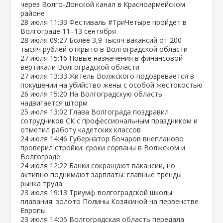
через Волго‑Донской канал в Красноармейском
районе
28 июля
11:33
Фестиваль #ТриЧетыре пройдёт в
Волгограде 11–13 сентября
28 июля
09:27
Более 3,9 тысяч вакансий от 200
тысяч рублей открыто в Волгоградской области
27 июля
15:16
Новые назначения в финансовой
вертикали Волгоградской области
27 июля
13:33
Житель Волжского подозревается в
покушении на убийство жены с особой жестокостью
26 июля
15:20
На Волгоградскую область
надвигается шторм
25 июля
13:02
Глава Волгограда поздравил
сотрудников СК с профессиональным праздником и
отметил работу кадетских классов
24 июля
14:46
Губернатор Бочаров внепланово
проверил стройки: сроки сорваны в Волжском и
Волгограде
24 июля
12:22
Банки сокращают вакансии, но
активно поднимают зарплаты: главные тренды
рынка труда
23 июля
19:13
Триумф волгоградской школы
плавания: золото Полины Козякиной на первенстве
Европы
23 июля
14:05
Волгоградская область передала