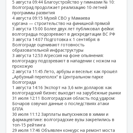
5 августа
09:44
Благоустройство у гимназии № 10:
Волгоград продолжает реализацию 10‑летней
программы развития
4 августа
09:15
Музей СВО у Мамаева
кургана — строительство на финишной прямой
3 августа
15:00
Более двух лет публиковал фейки:
волгоградца подозревают в дискредитации ВС РФ
3 августа
14:07
Подготовка к 1 сентября: в
Волгограде оценивают готовность
образовательной инфраструктуры
3 августа
12:53
Агрессия на фоне опьянения:
волгоградку подозревают в нападении с ножом на
прохожую
2 августа
11:45
Лето, арбузы и веселье: как прошёл
„Арбузный переполох“ в Центральном парке
Волгограда
1 августа
14:16
Экспорт на 3,6 млн долларов: как
волгоградский бизнес выходит на зарубежные рынки
31 июля
12:11
Волгоградская область под ударом:
Бочаров озвучил данные о последствиях атаки
БПЛА
30 июля
11:12
Зарплаты выпускников в химии и
фармацевтике: волгоградские вузы закрепились в
топ‑15 рейтинга
29 июля
17:46
Объявлен конкурс на ремонт моста