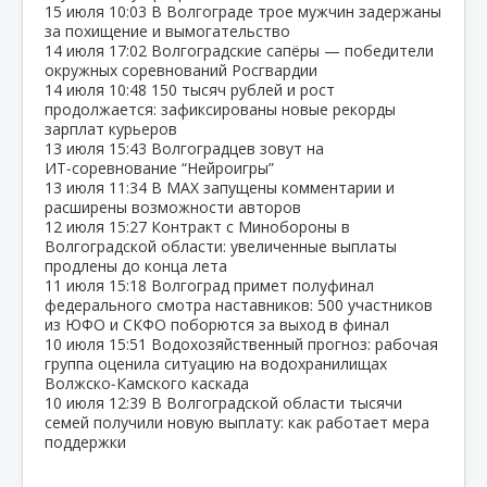
15 июля
10:03
В Волгограде трое мужчин задержаны
за похищение и вымогательство
14 июля
17:02
Волгоградские сапёры — победители
окружных соревнований Росгвардии
14 июля
10:48
150 тысяч рублей и рост
продолжается: зафиксированы новые рекорды
зарплат курьеров
13 июля
15:43
Волгоградцев зовут на
ИТ‑соревнование “Нейроигры”
13 июля
11:34
В МАХ запущены комментарии и
расширены возможности авторов
12 июля
15:27
Контракт с Минобороны в
Волгоградской области: увеличенные выплаты
продлены до конца лета
11 июля
15:18
Волгоград примет полуфинал
федерального смотра наставников: 500 участников
из ЮФО и СКФО поборются за выход в финал
10 июля
15:51
Водохозяйственный прогноз: рабочая
группа оценила ситуацию на водохранилищах
Волжско‑Камского каскада
10 июля
12:39
В Волгоградской области тысячи
семей получили новую выплату: как работает мера
поддержки