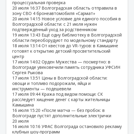
процессуальная проверка
20 июля
16:37
Волгоградская область отправила в
зону СВО 4 бронеавтомобиля «Сармат»
20 июля
14:15
Новое условие для единого пособия в
Волгоградской области: с 21 июля нужен
подтверждённый уход за родственником
19 июля
13:43
Ещё одну библиотеку в Волгоградской
области переоборудуют по модельному стандарту
18 июля
13:14
От квестов до VR‑туров: в Камышине
готовят к открытию детский просветительский
центр
17 июля
14:02
Орден Мужества — посмертно: в
Волгограде увековечили память сотрудника УФСИН
Сергея Рыкова
17 июля
13:51
Цены в Волгоградской области:
овощи и топливо подорожали, яйца и
инструменты — подешевели
17 июля
09:44
Кража под видом помощи: СК
расследует хищение денег с карты жительницы
Камышина
16 июля
15:20
«После матча — без пробок: в
Волгограде пустят дополнительные электрички
20 июля
16 июля
10:16
УФАС Волгограда остановило рекламу
клубных шоу‑программ