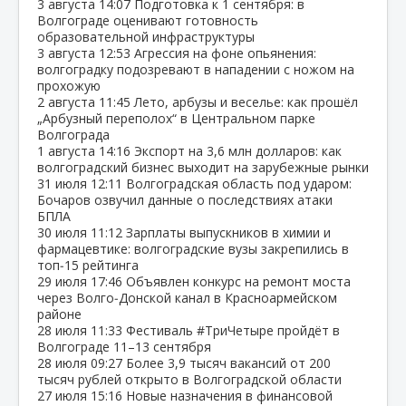
3 августа
14:07
Подготовка к 1 сентября: в
Волгограде оценивают готовность
образовательной инфраструктуры
3 августа
12:53
Агрессия на фоне опьянения:
волгоградку подозревают в нападении с ножом на
прохожую
2 августа
11:45
Лето, арбузы и веселье: как прошёл
„Арбузный переполох“ в Центральном парке
Волгограда
1 августа
14:16
Экспорт на 3,6 млн долларов: как
волгоградский бизнес выходит на зарубежные рынки
31 июля
12:11
Волгоградская область под ударом:
Бочаров озвучил данные о последствиях атаки
БПЛА
30 июля
11:12
Зарплаты выпускников в химии и
фармацевтике: волгоградские вузы закрепились в
топ‑15 рейтинга
29 июля
17:46
Объявлен конкурс на ремонт моста
через Волго‑Донской канал в Красноармейском
районе
28 июля
11:33
Фестиваль #ТриЧетыре пройдёт в
Волгограде 11–13 сентября
28 июля
09:27
Более 3,9 тысяч вакансий от 200
тысяч рублей открыто в Волгоградской области
27 июля
15:16
Новые назначения в финансовой