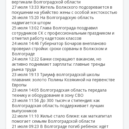
вертикали Волгоградской области
27 июля
13:33
Житель Волжского подозревается в
покушении на убийство жены с особой жестокостью
26 июля
15:20
На Волгоградскую область
надвигается шторм
25 июля
13:02
Глава Волгограда поздравил
сотрудников СК с профессиональным праздником и
отметил работу кадетских классов
24 июля
14:46
Губернатор Бочаров внепланово
проверил стройки: сроки сорваны в Волжском и
Волгограде
24 июля
12:22
Банки сокращают вакансии, но
активно поднимают зарплаты: главные тренды
рынка труда
23 июля
19:13
Триумф волгоградской школы
плавания: золото Полины Козякиной на первенстве
Европы
23 июля
14:05
Волгоградская область передала
технику и оборудование в зону СВО
23 июля
11:56
До 300 тысяч и стипендия: как
Волгоградская область поддерживает лучших
выпускников
22 июля
11:10
Жильё стало ближе: как маткапитал
помогает семьям Волгоградской области
21 июля
09:23
В Волгограде погиб ребёнок: идёт