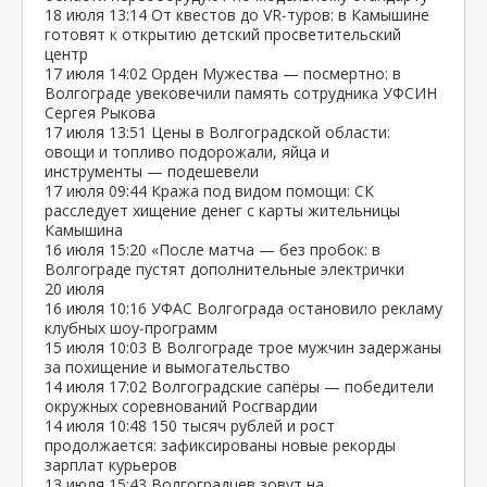
18 июля
13:14
От квестов до VR‑туров: в Камышине
готовят к открытию детский просветительский
центр
17 июля
14:02
Орден Мужества — посмертно: в
Волгограде увековечили память сотрудника УФСИН
Сергея Рыкова
17 июля
13:51
Цены в Волгоградской области:
овощи и топливо подорожали, яйца и
инструменты — подешевели
17 июля
09:44
Кража под видом помощи: СК
расследует хищение денег с карты жительницы
Камышина
16 июля
15:20
«После матча — без пробок: в
Волгограде пустят дополнительные электрички
20 июля
16 июля
10:16
УФАС Волгограда остановило рекламу
клубных шоу‑программ
15 июля
10:03
В Волгограде трое мужчин задержаны
за похищение и вымогательство
14 июля
17:02
Волгоградские сапёры — победители
окружных соревнований Росгвардии
14 июля
10:48
150 тысяч рублей и рост
продолжается: зафиксированы новые рекорды
зарплат курьеров
13 июля
15:43
Волгоградцев зовут на