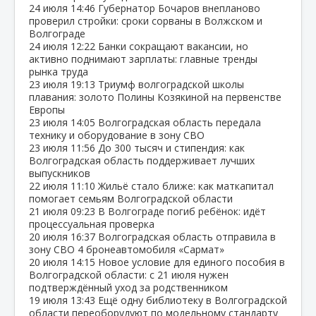
24 июля
14:46
Губернатор Бочаров внепланово
проверил стройки: сроки сорваны в Волжском и
Волгограде
24 июля
12:22
Банки сокращают вакансии, но
активно поднимают зарплаты: главные тренды
рынка труда
23 июля
19:13
Триумф волгоградской школы
плавания: золото Полины Козякиной на первенстве
Европы
23 июля
14:05
Волгоградская область передала
технику и оборудование в зону СВО
23 июля
11:56
До 300 тысяч и стипендия: как
Волгоградская область поддерживает лучших
выпускников
22 июля
11:10
Жильё стало ближе: как маткапитал
помогает семьям Волгоградской области
21 июля
09:23
В Волгограде погиб ребёнок: идёт
процессуальная проверка
20 июля
16:37
Волгоградская область отправила в
зону СВО 4 бронеавтомобиля «Сармат»
20 июля
14:15
Новое условие для единого пособия в
Волгоградской области: с 21 июля нужен
подтверждённый уход за родственником
19 июля
13:43
Ещё одну библиотеку в Волгоградской
области переоборудуют по модельному стандарту