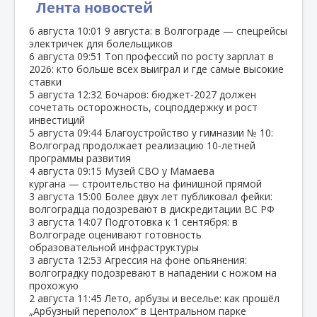
Лента новостей
6 августа
10:01
9 августа: в Волгограде — спецрейсы
электричек для болельщиков
6 августа
09:51
Топ профессий по росту зарплат в
2026: кто больше всех выиграл и где самые высокие
ставки
5 августа
12:32
Бочаров: бюджет‑2027 должен
сочетать осторожность, соцподдержку и рост
инвестиций
5 августа
09:44
Благоустройство у гимназии № 10:
Волгоград продолжает реализацию 10‑летней
программы развития
4 августа
09:15
Музей СВО у Мамаева
кургана — строительство на финишной прямой
3 августа
15:00
Более двух лет публиковал фейки:
волгоградца подозревают в дискредитации ВС РФ
3 августа
14:07
Подготовка к 1 сентября: в
Волгограде оценивают готовность
образовательной инфраструктуры
3 августа
12:53
Агрессия на фоне опьянения:
волгоградку подозревают в нападении с ножом на
прохожую
2 августа
11:45
Лето, арбузы и веселье: как прошёл
„Арбузный переполох“ в Центральном парке