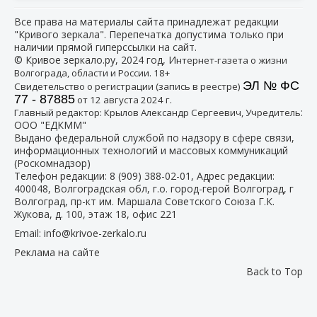
Все права на материалы сайта принадлежат редакции
"Кривого зеркала". Перепечатка допустима только при
наличии прямой гиперссылки на сайт.
© Кривое зеркало.ру, 2024 год, И
нтернет-газета о жизни
Волгограда, области и России. 18+
ЭЛ № ФС
Свидетельство о регистрации (запись в реестре)
77 - 87885
от 12 августа 2024 г.
:
Главный редактор: Крылов Александр Сергеевич, Учредитель
ООО "ЕДКММ"
Выдано федеральной службой по надзору в сфере связи,
информационных технологий и массовых коммуникаций
(Роскомнадзор)
Телефон редакции:
8 (909) 388-02-01
, Адрес редакции:
400048, Волгоградская обл, г.о. город-герой Волгоград, г
Волгоград, пр-кт им. Маршала Советского Союза Г.К.
Жукова, д. 100, этаж 18, офис 221
Email:
info@krivoe-zerkalo.ru
Реклама на сайте
Back to Top