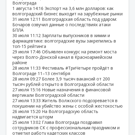
Волгограда
1 августа
14:16
Экспорт на 3,6 млн долларов: как
волгоградский бизнес выходит на зарубежные рынки
31 июля
12:11
Волгоградская область под ударом:
Бочаров озвучил данные о последствиях атаки
БПЛА
30 июля
11:12
Зарплаты выпускников в химии и
фармацевтике: волгоградские вузы закрепились в
топ‑15 рейтинга
29 июля
17:46
Объявлен конкурс на ремонт моста
через Волго‑Донской канал в Красноармейском
районе
28 июля
11:33
Фестиваль #ТриЧетыре пройдёт в
Волгограде 11–13 сентября
28 июля
09:27
Более 3,9 тысяч вакансий от 200
тысяч рублей открыто в Волгоградской области
27 июля
15:16
Новые назначения в финансовой
вертикали Волгоградской области
27 июля
13:33
Житель Волжского подозревается в
покушении на убийство жены с особой жестокостью
26 июля
15:20
На Волгоградскую область
надвигается шторм
25 июля
13:02
Глава Волгограда поздравил
сотрудников СК с профессиональным праздником и
отметил работу кадетских классов