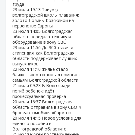
труда
23 июля
19:13
Триумф
волгоградской школы плавания:
золото Полины Козякиной на
первенстве Европы
23 июля
14:05
Волгоградская
область передала технику и
оборудование в зону СВО
23 июля
11:56
До 300 тысяч и
стипендия: как Волгоградская
область поддерживает лучших
выпускников
22 июля
11:10
Жильё стало
ближе: как маткапитал помогает
семьям Волгоградской области
21 июля
09:23
В Волгограде
погиб ребёнок: идёт
процессуальная проверка
20 июля
16:37
Волгоградская
область отправила в зону СВО 4
бронеавтомобиля «Сармат»
20 июля
14:15
Новое условие для
единого пособия в
Волгоградской области: с
21 июля нужен подтверждённый