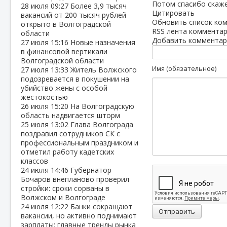
Потом спасибо скаже
28 июля
09:27
Более 3,9 тысяч
Цитировать
вакансий от 200 тысяч рублей
Обновить список ко
открыто в Волгоградской
RSS лента комментар
области
Добавить комментар
27 июля
15:16
Новые назначения
в финансовой вертикали
Волгоградской области
Имя (обязательное)
27 июля
13:33
Житель Волжского
подозревается в покушении на
убийство жены с особой
жестокостью
26 июля
15:20
На Волгоградскую
область надвигается шторм
25 июля
13:02
Глава Волгограда
поздравил сотрудников СК с
профессиональным праздником и
отметил работу кадетских
классов
24 июля
14:46
Губернатор
Бочаров внепланово проверил
стройки: сроки сорваны в
Волжском и Волгограде
24 июля
12:22
Банки сокращают
Отправить
вакансии, но активно поднимают
зарплаты: главные тренды рынка