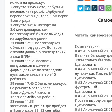
ножом на прохожую
2 августа
11:45
Лето, арбузы и
веселье: как прошёл „Арбузный
переполох“ в Центральном парке
Самое
Волгограда
1 августа
14:16
Экспорт на
3,6 млн долларов: как
волгоградский бизнес выходит
Читать Кривое-Зерк
на зарубежные рынки
31 июля
12:11
Волгоградская
Комментарии
область под ударом: Бочаров
0
#5
Анонимный
28.0
озвучил данные о последствиях
Ввалить бы козлу др
атаки БПЛА
Этим только бы палк
30 июля
11:12
Зарплаты
Цитировать
выпускников в химии и
0
#4
Анонимный
28.0
фармацевтике: волгоградские
ну прям как Павлик М
вузы закрепились в топ‑15
Цитировать
рейтинга
0
#3
Анонимный
28.0
29 июля
17:46
Объявлен конкурс
фу.стрёмный....
на ремонт моста через
Цитировать
Волго‑Донской канал в
0
#2
Анонимный
28.0
Красноармейском районе
Посевы выродков даю
28 июля
11:33
Цитировать
Фестиваль #ТриЧетыре пройдёт
0
#1
Анонимный
28.0
в Волгограде 11–13 сентября