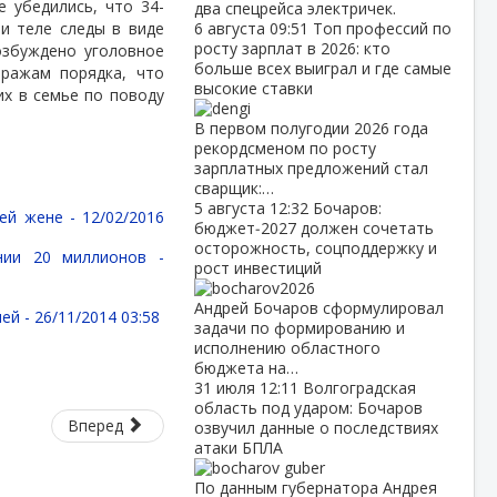
 убедились, что 34-
два спецрейса электричек.
 и теле следы в виде
6 августа
09:51
Топ профессий по
росту зарплат в 2026: кто
озбуждено уголовное
больше всех выиграл и где самые
тражам порядка, что
высокие ставки
их в семье по поводу
В первом полугодии 2026 года
рекордсменом по росту
зарплатных предложений стал
сварщик:…
5 августа
12:32
Бочаров:
шей жене -
12/02/2016
бюджет‑2027 должен сочетать
осторожность, соцподдержку и
нии 20 миллионов -
рост инвестиций
Андрей Бочаров сформулировал
лей -
26/11/2014 03:58
задачи по формированию и
исполнению областного
бюджета на…
31 июля
12:11
Волгоградская
область под ударом: Бочаров
Вперед
озвучил данные о последствиях
атаки БПЛА
По данным губернатора Андрея