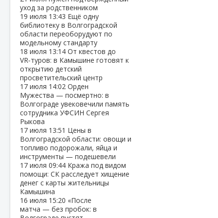
уход за родственником
19 июля
13:43
Ещё одну
библиотеку в Волгоградской
области переоборудуют по
модельному стандарту
18 июля
13:14
От квестов до
VR‑туров: в Камышине готовят к
открытию детский
просветительский центр
17 июля
14:02
Орден
Мужества — посмертно: в
Волгограде увековечили память
сотрудника УФСИН Сергея
Рыкова
17 июля
13:51
Цены в
Волгоградской области: овощи и
топливо подорожали, яйца и
инструменты — подешевели
17 июля
09:44
Кража под видом
помощи: СК расследует хищение
денег с карты жительницы
Камышина
16 июля
15:20
«После
матча — без пробок: в
Волгограде пустят