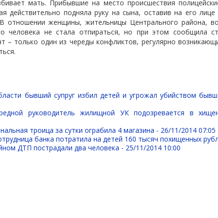
збивает мать. Прибывшие на место происшествия полицейские
я действительно подняла руку на сына, оставив на его лице
 В отношении женщины, жительницы Центрального района, в
о человека не стала отпираться, но при этом сообщила с
т – только один из череды конфликтов, регулярно возникающ
ться.
бласти бывший супруг избил детей и угрожал убийством быв
редной руководитель жилищной УК подозревается в хище
нальная троица за сутки ограбила 4 магазина -
26/11/2014 07:05
трудница банка потратила на детей 160 тысяч похищенных руб
йном ДТП пострадали два человека -
25/11/2014 10:00