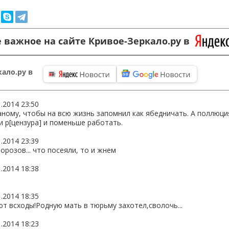
 важное на сайте Кривое-Зеркало.ру в
ало.ру в
1.2014 23:50
аному, чтобы на всю жизнь запомнил как ябедничать. А поллюция
и р[цензура] и поменьше работать.
1.2014 23:39
орозов... что посеяли, то и жнем
1.2014 18:38
1.2014 18:35
т всходы!Родную мать в тюрьму захотел,сволочь...
1.2014 18:23