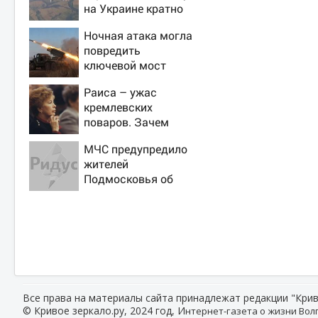
на Украине кратно
увеличилась
Ночная атака могла
точность попаданий
повредить
по объектам ВСУ
ключевой мост
через Днестр в
Раиса – ужас
Одесской области
кремлевских
поваров. Зачем
жена Горбачева
МЧС предупредило
требовала пять
жителей
видов каши каждое
Подмосковья об
утро?
угрозе атаки дронов
Все права на материалы сайта принадлежат редакции "Крив
© Кривое зеркало.ру, 2024 год, И
нтернет-газета о жизни Волг