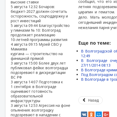
сообщил, что его и
высокие ставки
5 августа
12:32
Бочаров:
летняя подозреваема
бюджет‑2027 должен сочетать
царапин и гематом.
осторожность, соцподдержку и
дело. Мать молодог
рост инвестиций
сегодняшний инциден
5 августа
09:44
Благоустройство
нежелания парня учи
у гимназии № 10: Волгоград
продолжает реализацию
10‑летней программы развития
Еще по теме:
4 августа
09:15
Музей СВО у
Мамаева
В Волгоградской о
кургана — строительство на
12:49
финишной прямой
В Волгограде оче
3 августа
15:00
Более двух лет
27/11/2014 08:13
публиковал фейки: волгоградца
В Волгограде крими
подозревают в дискредитации
Под Волгоградом со
ВС РФ
В Волгограде в тро
3 августа
14:07
Подготовка к
1 сентября: в Волгограде
оценивают готовность
образовательной
Назад
инфраструктуры
3 августа
12:53
Агрессия на фоне
опьянения: волгоградку
подозревают в нападении с