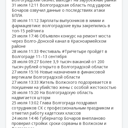
31 июля
12:11
Волгоградская область под ударом:
Бочаров озвучил данные о последствиях атаки
БПЛА
30 июля
11:12
Зарплаты выпускников в химии и
фармацевтике: волгоградские вузы закрепились в
топ‑15 рейтинга
29 июля
17:46
Объявлен конкурс на ремонт моста
через Волго‑Донской канал в Красноармейском
районе
28 июля
11:33
Фестиваль #ТриЧетыре пройдёт в
Волгограде 11–13 сентября
28 июля
09:27
Более 3,9 тысяч вакансий от 200
тысяч рублей открыто в Волгоградской области
27 июля
15:16
Новые назначения в финансовой
вертикали Волгоградской области
27 июля
13:33
Житель Волжского подозревается в
покушении на убийство жены с особой жестокостью
26 июля
15:20
На Волгоградскую область
надвигается шторм
25 июля
13:02
Глава Волгограда поздравил
сотрудников СК с профессиональным праздником и
отметил работу кадетских классов
24 июля
14:46
Губернатор Бочаров внепланово
проверил стройки: сроки сорваны в Волжском и