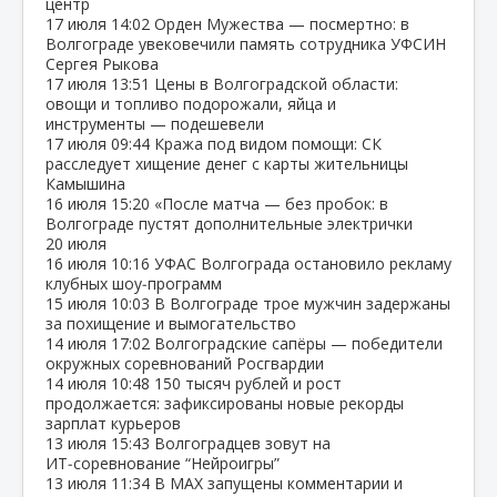
центр
17 июля
14:02
Орден Мужества — посмертно: в
Волгограде увековечили память сотрудника УФСИН
Сергея Рыкова
17 июля
13:51
Цены в Волгоградской области:
овощи и топливо подорожали, яйца и
инструменты — подешевели
17 июля
09:44
Кража под видом помощи: СК
расследует хищение денег с карты жительницы
Камышина
16 июля
15:20
«После матча — без пробок: в
Волгограде пустят дополнительные электрички
20 июля
16 июля
10:16
УФАС Волгограда остановило рекламу
клубных шоу‑программ
15 июля
10:03
В Волгограде трое мужчин задержаны
за похищение и вымогательство
14 июля
17:02
Волгоградские сапёры — победители
окружных соревнований Росгвардии
14 июля
10:48
150 тысяч рублей и рост
продолжается: зафиксированы новые рекорды
зарплат курьеров
13 июля
15:43
Волгоградцев зовут на
ИТ‑соревнование “Нейроигры”
13 июля
11:34
В МАХ запущены комментарии и