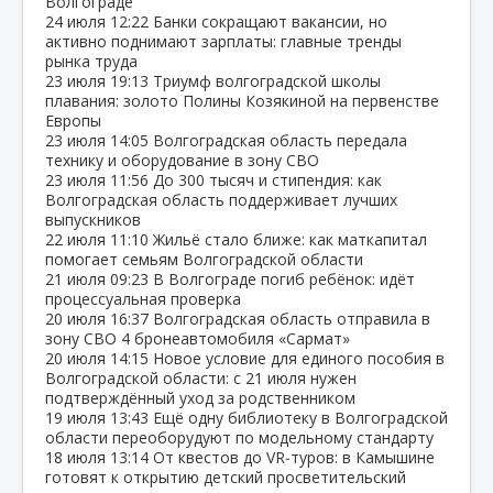
Волгограде
24 июля
12:22
Банки сокращают вакансии, но
активно поднимают зарплаты: главные тренды
рынка труда
23 июля
19:13
Триумф волгоградской школы
плавания: золото Полины Козякиной на первенстве
Европы
23 июля
14:05
Волгоградская область передала
технику и оборудование в зону СВО
23 июля
11:56
До 300 тысяч и стипендия: как
Волгоградская область поддерживает лучших
выпускников
22 июля
11:10
Жильё стало ближе: как маткапитал
помогает семьям Волгоградской области
21 июля
09:23
В Волгограде погиб ребёнок: идёт
процессуальная проверка
20 июля
16:37
Волгоградская область отправила в
зону СВО 4 бронеавтомобиля «Сармат»
20 июля
14:15
Новое условие для единого пособия в
Волгоградской области: с 21 июля нужен
подтверждённый уход за родственником
19 июля
13:43
Ещё одну библиотеку в Волгоградской
области переоборудуют по модельному стандарту
18 июля
13:14
От квестов до VR‑туров: в Камышине
готовят к открытию детский просветительский