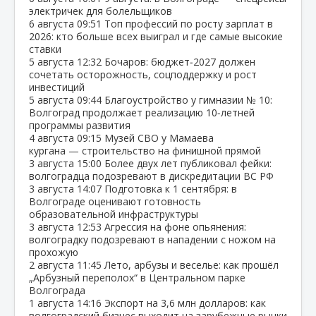
электричек для болельщиков
6 августа
09:51
Топ профессий по росту зарплат в
2026: кто больше всех выиграл и где самые высокие
ставки
5 августа
12:32
Бочаров: бюджет‑2027 должен
сочетать осторожность, соцподдержку и рост
инвестиций
5 августа
09:44
Благоустройство у гимназии № 10:
Волгоград продолжает реализацию 10‑летней
программы развития
4 августа
09:15
Музей СВО у Мамаева
кургана — строительство на финишной прямой
3 августа
15:00
Более двух лет публиковал фейки:
волгоградца подозревают в дискредитации ВС РФ
3 августа
14:07
Подготовка к 1 сентября: в
Волгограде оценивают готовность
образовательной инфраструктуры
3 августа
12:53
Агрессия на фоне опьянения:
волгоградку подозревают в нападении с ножом на
прохожую
2 августа
11:45
Лето, арбузы и веселье: как прошёл
„Арбузный переполох“ в Центральном парке
Волгограда
1 августа
14:16
Экспорт на 3,6 млн долларов: как
волгоградский бизнес выходит на зарубежные рынки