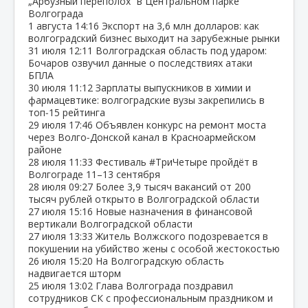
„Арбузный переполох“ в Центральном парке
Волгограда
1 августа
14:16
Экспорт на 3,6 млн долларов: как
волгоградский бизнес выходит на зарубежные рынки
31 июля
12:11
Волгоградская область под ударом:
Бочаров озвучил данные о последствиях атаки
БПЛА
30 июля
11:12
Зарплаты выпускников в химии и
фармацевтике: волгоградские вузы закрепились в
топ‑15 рейтинга
29 июля
17:46
Объявлен конкурс на ремонт моста
через Волго‑Донской канал в Красноармейском
районе
28 июля
11:33
Фестиваль #ТриЧетыре пройдёт в
Волгограде 11–13 сентября
28 июля
09:27
Более 3,9 тысяч вакансий от 200
тысяч рублей открыто в Волгоградской области
27 июля
15:16
Новые назначения в финансовой
вертикали Волгоградской области
27 июля
13:33
Житель Волжского подозревается в
покушении на убийство жены с особой жестокостью
26 июля
15:20
На Волгоградскую область
надвигается шторм
25 июля
13:02
Глава Волгограда поздравил
сотрудников СК с профессиональным праздником и