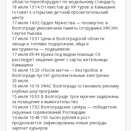
области переоборудуют по модельному стандарту
18 июля
13:14
От квестов до VR‑туров: в Камышине
готовят к открытию детский просветительский
центр
17 июля
14:02
Орден Мужества — посмертно: в
Волгограде увековечили память сотрудника УФСИН
Сергея Рыкова
17 июля
13:51
Цены в Волгоградской области:
овощи и топливо подорожали, яйца и
инструменты — подешевели
17 июля
09:44
Кража под видом помощи: СК
расследует хищение денег с карты жительницы
Камышина
16 июля
15:20
«После матча — без пробок: в
Волгограде пустят дополнительные электрички
20 июля
16 июля
10:16
УФАС Волгограда остановило рекламу
клубных шоу‑программ
15 июля
10:03
В Волгограде трое мужчин задержаны
за похищение и вымогательство
14 июля
17:02
Волгоградские сапёры — победители
окружных соревнований Росгвардии
14 июля
10:48
150 тысяч рублей и рост
продолжается: зафиксированы новые рекорды
зарплат курьеров