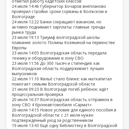
отметил работу кадетских классов
24 июля
14:46
Губернатор Бочаров внепланово
проверил стройки: сроки сорваны в Волжском и
Волгограде
24 июля
12:22
Банки сокращают вакансии, но
активно поднимают зарплаты: главные тренды
рынка труда
23 июля
19:13
Триумф волгоградской школы
плавания: золото Полины Козякиной на первенстве
Европы
23 июля
14:05
Волгоградская область передала
технику и оборудование в зону СВО
23 июля
11:56
До 300 тысяч и стипендия: как
Волгоградская область поддерживает лучших
выпускников
22 июля
11:10
Жильё стало ближе: как маткапитал
помогает семьям Волгоградской области
21 июля
09:23
В Волгограде погиб ребёнок: идёт
процессуальная проверка
20 июля
16:37
Волгоградская область отправила в
зону СВО 4 бронеавтомобиля «Сармат»
20 июля
14:15
Новое условие для единого пособия в
Волгоградской области: с 21 июля нужен
подтверждённый уход за родственником
19 июля
13:43
Ещё одну библиотеку в Волгоградской