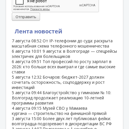
Отправить
Лента новостей
7 августа
08:52
От IP‑телефонии до суда: раскрыта
масштабная схема телефонного мошенничества
6 августа
10:01
9 августа: в Волгограде — спецрейсы
электричек для болельщиков
6 августа
09:51
Топ профессий по росту зарплат в
2026: кто больше всех выиграл и где самые высокие
ставки
5 августа
12:32
Бочаров: бюджет‑2027 должен
сочетать осторожность, соцподдержку и рост
инвестиций
5 августа
09:44
Благоустройство у гимназии № 10:
Волгоград продолжает реализацию 10‑летней
программы развития
4 августа
09:15
Музей СВО у Мамаева
кургана — строительство на финишной прямой
3 августа
15:00
Более двух лет публиковал фейки:
волгоградца подозревают в дискредитации ВС РФ
3 августа
14:07
Подготовка к 1 сентября: в