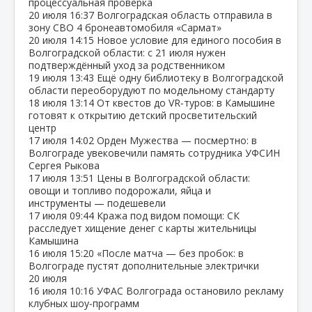
процессуальная проверка
20 июля
16:37
Волгоградская область отправила в
зону СВО 4 бронеавтомобиля «Сармат»
20 июля
14:15
Новое условие для единого пособия в
Волгоградской области: с 21 июля нужен
подтверждённый уход за родственником
19 июля
13:43
Ещё одну библиотеку в Волгоградской
области переоборудуют по модельному стандарту
18 июля
13:14
От квестов до VR‑туров: в Камышине
готовят к открытию детский просветительский
центр
17 июля
14:02
Орден Мужества — посмертно: в
Волгограде увековечили память сотрудника УФСИН
Сергея Рыкова
17 июля
13:51
Цены в Волгоградской области:
овощи и топливо подорожали, яйца и
инструменты — подешевели
17 июля
09:44
Кража под видом помощи: СК
расследует хищение денег с карты жительницы
Камышина
16 июля
15:20
«После матча — без пробок: в
Волгограде пустят дополнительные электрички
20 июля
16 июля
10:16
УФАС Волгограда остановило рекламу
клубных шоу‑программ