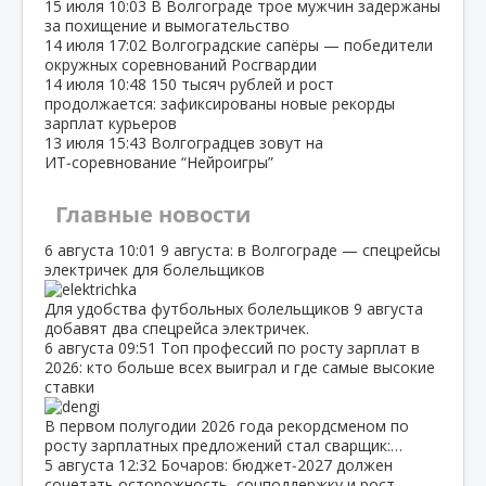
15 июля
10:03
В Волгограде трое мужчин задержаны
за похищение и вымогательство
14 июля
17:02
Волгоградские сапёры — победители
окружных соревнований Росгвардии
14 июля
10:48
150 тысяч рублей и рост
продолжается: зафиксированы новые рекорды
зарплат курьеров
13 июля
15:43
Волгоградцев зовут на
ИТ‑соревнование “Нейроигры”
Главные новости
6 августа
10:01
9 августа: в Волгограде — спецрейсы
электричек для болельщиков
Для удобства футбольных болельщиков 9 августа
добавят два спецрейса электричек.
6 августа
09:51
Топ профессий по росту зарплат в
2026: кто больше всех выиграл и где самые высокие
ставки
В первом полугодии 2026 года рекордсменом по
росту зарплатных предложений стал сварщик:…
5 августа
12:32
Бочаров: бюджет‑2027 должен
сочетать осторожность, соцподдержку и рост