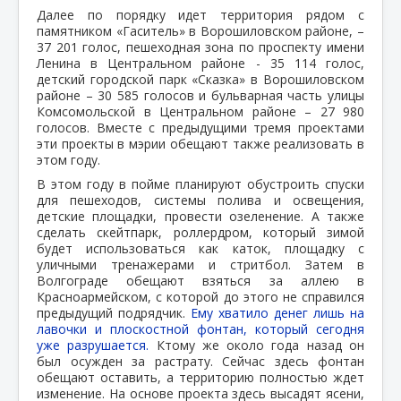
Далее по порядку идет территория рядом с
памятником «Гаситель» в Ворошиловском районе, –
37 201 голос, пешеходная зона по проспекту имени
Ленина в Центральном районе - 35 114 голос,
детский городской парк «Сказка» в Ворошиловском
районе – 30 585 голосов и бульварная часть улицы
Комсомольской в Центральном районе – 27 980
голосов. Вместе с предыдущими тремя проектами
эти проекты в мэрии обещают также реализовать в
этом году.
В этом году в пойме планируют обустроить спуски
для пешеходов, системы полива и освещения,
детские площадки, провести озеленение. А также
сделать скейтпарк, роллердром, который зимой
будет использоваться как каток, площадку с
уличными тренажерами и стритбол. Затем в
Волгограде обещают взяться за аллею в
Красноармейском, с которой до этого не справился
предыдущий подрядчик.
Ему хватило денег лишь на
лавочки и плоскостной фонтан, который сегодня
уже разрушается.
Ктому же около года назад он
был осужден за растрату. Сейчас здесь фонтан
обещают оставить, а территорию полностью ждет
изменение. На основе проекта здесь высадят ясени,