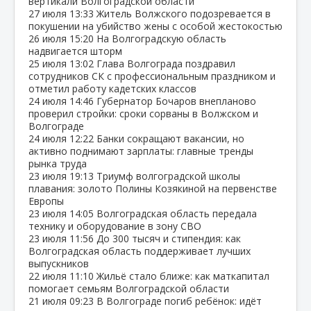
вертикали Волгоградской области
27 июля
13:33
Житель Волжского подозревается в
покушении на убийство жены с особой жестокостью
26 июля
15:20
На Волгоградскую область
надвигается шторм
25 июля
13:02
Глава Волгограда поздравил
сотрудников СК с профессиональным праздником и
отметил работу кадетских классов
24 июля
14:46
Губернатор Бочаров внепланово
проверил стройки: сроки сорваны в Волжском и
Волгограде
24 июля
12:22
Банки сокращают вакансии, но
активно поднимают зарплаты: главные тренды
рынка труда
23 июля
19:13
Триумф волгоградской школы
плавания: золото Полины Козякиной на первенстве
Европы
23 июля
14:05
Волгоградская область передала
технику и оборудование в зону СВО
23 июля
11:56
До 300 тысяч и стипендия: как
Волгоградская область поддерживает лучших
выпускников
22 июля
11:10
Жильё стало ближе: как маткапитал
помогает семьям Волгоградской области
21 июля
09:23
В Волгограде погиб ребёнок: идёт