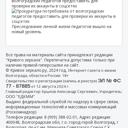
волгоградских педагогов предоставить для
проверки их аккаунты в соцсетях
Преследование личной жизни педагогов вышло на
новый уровень.
Все права на материалы сайта принадлежат редакции
"Кривого зеркала". Перепечатка допустима только при
наличии прямой гиперссылки на сайт.
© Кривое зеркало.ру, 2024 год, И
нтернет-газета о жизни
Волгограда, области и России. 18+
ЭЛ № ФС
Свидетельство о регистрации (запись в реестре)
77 - 87885
от 12 августа 2024 г.
:
Главный редактор: Крылов Александр Сергеевич, Учредитель
ООО "ЕДКММ"
Выдано федеральной службой по надзору в сфере связи,
информационных технологий и массовых коммуникаций
(Роскомнадзор)
Телефон редакции:
8 (909) 388-02-01
, Адрес редакции:
400048, Волгоградская обл, г.о. город-герой Волгоград, г
Волгоград, пр-кт им. Маршала Советского Союза Г.К.