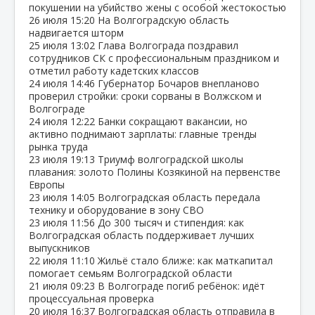
покушении на убийство жены с особой жестокостью
26 июля
15:20
На Волгоградскую область
надвигается шторм
25 июля
13:02
Глава Волгограда поздравил
сотрудников СК с профессиональным праздником и
отметил работу кадетских классов
24 июля
14:46
Губернатор Бочаров внепланово
проверил стройки: сроки сорваны в Волжском и
Волгограде
24 июля
12:22
Банки сокращают вакансии, но
активно поднимают зарплаты: главные тренды
рынка труда
23 июля
19:13
Триумф волгоградской школы
плавания: золото Полины Козякиной на первенстве
Европы
23 июля
14:05
Волгоградская область передала
технику и оборудование в зону СВО
23 июля
11:56
До 300 тысяч и стипендия: как
Волгоградская область поддерживает лучших
выпускников
22 июля
11:10
Жильё стало ближе: как маткапитал
помогает семьям Волгоградской области
21 июля
09:23
В Волгограде погиб ребёнок: идёт
процессуальная проверка
20 июля
16:37
Волгоградская область отправила в