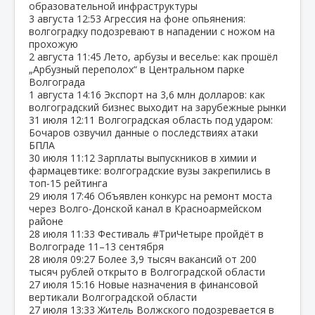
образовательной инфраструктуры
3 августа
12:53
Агрессия на фоне опьянения:
волгоградку подозревают в нападении с ножом на
прохожую
2 августа
11:45
Лето, арбузы и веселье: как прошёл
„Арбузный переполох“ в Центральном парке
Волгограда
1 августа
14:16
Экспорт на 3,6 млн долларов: как
волгоградский бизнес выходит на зарубежные рынки
31 июля
12:11
Волгоградская область под ударом:
Бочаров озвучил данные о последствиях атаки
БПЛА
30 июля
11:12
Зарплаты выпускников в химии и
фармацевтике: волгоградские вузы закрепились в
топ‑15 рейтинга
29 июля
17:46
Объявлен конкурс на ремонт моста
через Волго‑Донской канал в Красноармейском
районе
28 июля
11:33
Фестиваль #ТриЧетыре пройдёт в
Волгограде 11–13 сентября
28 июля
09:27
Более 3,9 тысяч вакансий от 200
тысяч рублей открыто в Волгоградской области
27 июля
15:16
Новые назначения в финансовой
вертикали Волгоградской области
27 июля
13:33
Житель Волжского подозревается в