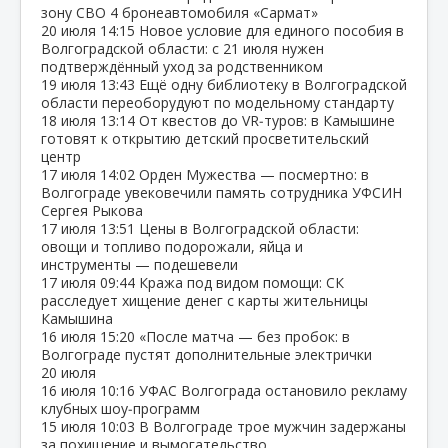
зону СВО 4 бронеавтомобиля «Сармат»
20 июля
14:15
Новое условие для единого пособия в
Волгоградской области: с 21 июля нужен
подтверждённый уход за родственником
19 июля
13:43
Ещё одну библиотеку в Волгоградской
области переоборудуют по модельному стандарту
18 июля
13:14
От квестов до VR‑туров: в Камышине
готовят к открытию детский просветительский
центр
17 июля
14:02
Орден Мужества — посмертно: в
Волгограде увековечили память сотрудника УФСИН
Сергея Рыкова
17 июля
13:51
Цены в Волгоградской области:
овощи и топливо подорожали, яйца и
инструменты — подешевели
17 июля
09:44
Кража под видом помощи: СК
расследует хищение денег с карты жительницы
Камышина
16 июля
15:20
«После матча — без пробок: в
Волгограде пустят дополнительные электрички
20 июля
16 июля
10:16
УФАС Волгограда остановило рекламу
клубных шоу‑программ
15 июля
10:03
В Волгограде трое мужчин задержаны
за похищение и вымогательство