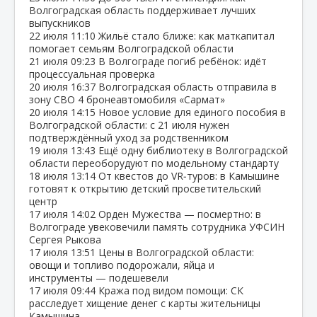
Волгоградская область поддерживает лучших
выпускников
22 июля
11:10
Жильё стало ближе: как маткапитал
помогает семьям Волгоградской области
21 июля
09:23
В Волгограде погиб ребёнок: идёт
процессуальная проверка
20 июля
16:37
Волгоградская область отправила в
зону СВО 4 бронеавтомобиля «Сармат»
20 июля
14:15
Новое условие для единого пособия в
Волгоградской области: с 21 июля нужен
подтверждённый уход за родственником
19 июля
13:43
Ещё одну библиотеку в Волгоградской
области переоборудуют по модельному стандарту
18 июля
13:14
От квестов до VR‑туров: в Камышине
готовят к открытию детский просветительский
центр
17 июля
14:02
Орден Мужества — посмертно: в
Волгограде увековечили память сотрудника УФСИН
Сергея Рыкова
17 июля
13:51
Цены в Волгоградской области:
овощи и топливо подорожали, яйца и
инструменты — подешевели
17 июля
09:44
Кража под видом помощи: СК
расследует хищение денег с карты жительницы
Камышина