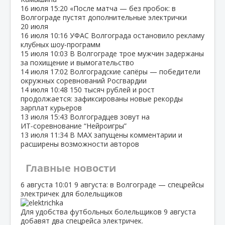
16 июля
15:20
«После матча — без пробок: в
Волгограде пустят дополнительные электрички
20 июля
16 июля
10:16
УФАС Волгограда остановило рекламу
клубных шоу‑программ
15 июля
10:03
В Волгограде трое мужчин задержаны
за похищение и вымогательство
14 июля
17:02
Волгоградские сапёры — победители
окружных соревнований Росгвардии
14 июля
10:48
150 тысяч рублей и рост
продолжается: зафиксированы новые рекорды
зарплат курьеров
13 июля
15:43
Волгоградцев зовут на
ИТ‑соревнование “Нейроигры”
13 июля
11:34
В МАХ запущены комментарии и
расширены возможности авторов
Главные новости
6 августа
10:01
9 августа: в Волгограде — спецрейсы
электричек для болельщиков
Для удобства футбольных болельщиков 9 августа
добавят два спецрейса электричек.