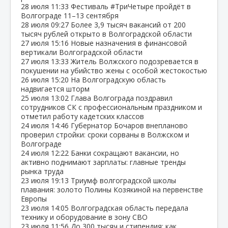
28 июля
11:33
Фестиваль #ТриЧетыре пройдёт в
Волгограде 11–13 сентября
28 июля
09:27
Более 3,9 тысяч вакансий от 200
тысяч рублей открыто в Волгоградской области
27 июля
15:16
Новые назначения в финансовой
вертикали Волгоградской области
27 июля
13:33
Житель Волжского подозревается в
покушении на убийство жены с особой жестокостью
26 июля
15:20
На Волгоградскую область
надвигается шторм
25 июля
13:02
Глава Волгограда поздравил
сотрудников СК с профессиональным праздником и
отметил работу кадетских классов
24 июля
14:46
Губернатор Бочаров внепланово
проверил стройки: сроки сорваны в Волжском и
Волгограде
24 июля
12:22
Банки сокращают вакансии, но
активно поднимают зарплаты: главные тренды
рынка труда
23 июля
19:13
Триумф волгоградской школы
плавания: золото Полины Козякиной на первенстве
Европы
23 июля
14:05
Волгоградская область передала
технику и оборудование в зону СВО
23 июля
11:56
До 300 тысяч и стипендия: как