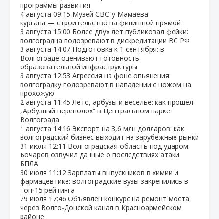
программы развития
4 августа
09:15
Музей СВО у Мамаева
кургана — строительство на финишной прямой
3 августа
15:00
Более двух лет публиковал фейки:
волгоградца подозревают в дискредитации ВС РФ
3 августа
14:07
Подготовка к 1 сентября: в
Волгограде оценивают готовность
образовательной инфраструктуры
3 августа
12:53
Агрессия на фоне опьянения:
волгоградку подозревают в нападении с ножом на
прохожую
2 августа
11:45
Лето, арбузы и веселье: как прошёл
„Арбузный переполох“ в Центральном парке
Волгограда
1 августа
14:16
Экспорт на 3,6 млн долларов: как
волгоградский бизнес выходит на зарубежные рынки
31 июля
12:11
Волгоградская область под ударом:
Бочаров озвучил данные о последствиях атаки
БПЛА
30 июля
11:12
Зарплаты выпускников в химии и
фармацевтике: волгоградские вузы закрепились в
топ‑15 рейтинга
29 июля
17:46
Объявлен конкурс на ремонт моста
через Волго‑Донской канал в Красноармейском
районе