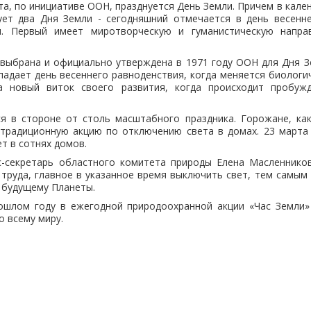
та, по инициативе ООН, празднуется День Земли. Причем в кал
ует два Дня Земли - сегодняшний отмечается в день весенне
я. Первый имеет миротворческую и гуманистическую направ
 выбрана и официально утверждена в 1971 году ООН для Дня З
падает день весеннего равноденствия, когда меняется биологи
а новый виток своего развития, когда происходит пробуж
ся в стороне от столь масштабного праздника. Горожане, как
традиционную акцию по отключению света в домах. 23 марта 
т в сотнях домов.
с-секретарь областного комитета природы Елена Масленников
 труда, главное в указанное время выключить свет, тем самы
 будущему Планеты.
ошлом году в ежегодной природоохранной акции «Час Земли» 
о всему миру.