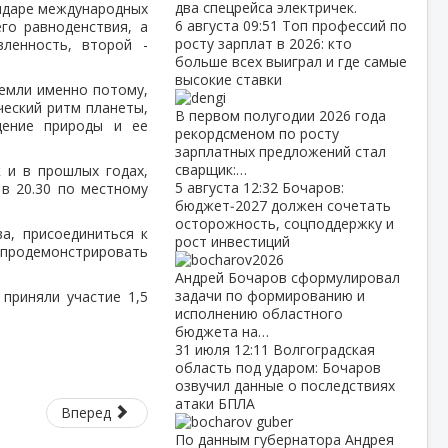
два спецрейса электричек.
ендаре международных
6 августа
09:51
Топ профессий по
го равноденствия, а
росту зарплат в 2026: кто
ленность, второй -
больше всех выиграл и где самые
высокие ставки
емли именно потому,
ческий ритм планеты,
В первом полугодии 2026 года
дение природы и ее
рекордсменом по росту
зарплатных предложений стал
сварщик:…
 и в прошлых годах,
5 августа
12:32
Бочаров:
в 20.30 по местному
бюджет‑2027 должен сочетать
осторожность, соцподдержку и
а, присоединиться к
рост инвестиций
м продемонстрировать
Андрей Бочаров сформулировал
задачи по формированию и
приняли участие 1,5
исполнению областного
бюджета на…
31 июля
12:11
Волгоградская
область под ударом: Бочаров
озвучил данные о последствиях
атаки БПЛА
Вперед
По данным губернатора Андрея