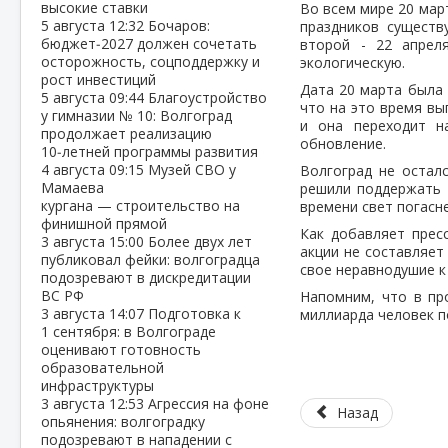
высокие ставки
Во всем мире 20 мар
5 августа
12:32
Бочаров:
праздников существ
бюджет‑2027 должен сочетать
второй - 22 апрел
осторожность, соцподдержку и
экологическую.
рост инвестиций
Дата 20 марта была
5 августа
09:44
Благоустройство
что на это время вы
у гимназии № 10: Волгоград
и она переходит н
продолжает реализацию
обновление.
10‑летней программы развития
4 августа
09:15
Музей СВО у
Волгоград не остал
Мамаева
решили поддержать 
кургана — строительство на
времени свет погасне
финишной прямой
Как добавляет прес
3 августа
15:00
Более двух лет
акции не составляет
публиковал фейки: волгоградца
свое неравнодушие к
подозревают в дискредитации
ВС РФ
Напомним, что в пр
3 августа
14:07
Подготовка к
миллиарда человек п
1 сентября: в Волгограде
оценивают готовность
образовательной
инфраструктуры
3 августа
12:53
Агрессия на фоне
Назад
опьянения: волгоградку
подозревают в нападении с