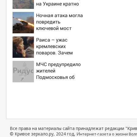
на Украине кратно
увеличилась
Ночная атака могла
точность попаданий
повредить
по объектам ВСУ
ключевой мост
через Днестр в
Раиса – ужас
Одесской области
кремлевских
поваров. Зачем
жена Горбачева
МЧС предупредило
требовала пять
жителей
видов каши каждое
Подмосковья об
утро?
угрозе атаки дронов
Все права на материалы сайта принадлежат редакции "Крив
© Кривое зеркало.ру, 2024 год, И
нтернет-газета о жизни Волг