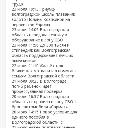
труда
23 июля
19:13
Триумф
волгоградской школы плавания:
золото Полины Козякиной на
первенстве Европы
23 июля
14:05
Волгоградская
область передала технику и
оборудование в зону СВО
23 июля
11:56
До 300 тысяч и
стипендия: как Волгоградская
область поддерживает лучших
выпускников
22 июля
11:10
Жильё стало
ближе: как маткапитал помогает
семьям Волгоградской области
21 июля
09:23
В Волгограде
погиб ребёнок: идёт
процессуальная проверка
20 июля
16:37
Волгоградская
область отправила в зону СВО 4
бронеавтомобиля «Сармат»
20 июля
14:15
Новое условие для
единого пособия в
Волгоградской области: с
21 июля нужен подтверждённый