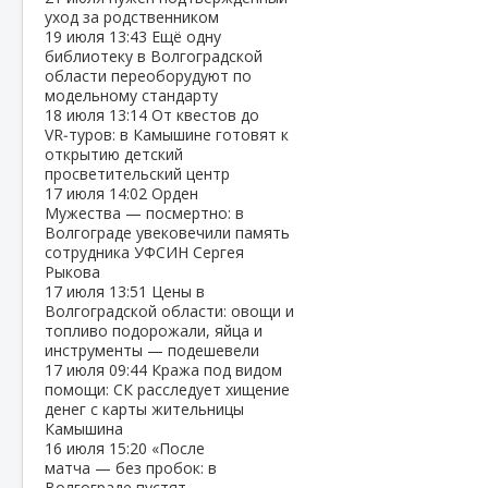
уход за родственником
19 июля
13:43
Ещё одну
библиотеку в Волгоградской
области переоборудуют по
модельному стандарту
18 июля
13:14
От квестов до
VR‑туров: в Камышине готовят к
открытию детский
просветительский центр
17 июля
14:02
Орден
Мужества — посмертно: в
Волгограде увековечили память
сотрудника УФСИН Сергея
Рыкова
17 июля
13:51
Цены в
Волгоградской области: овощи и
топливо подорожали, яйца и
инструменты — подешевели
17 июля
09:44
Кража под видом
помощи: СК расследует хищение
денег с карты жительницы
Камышина
16 июля
15:20
«После
матча — без пробок: в
Волгограде пустят