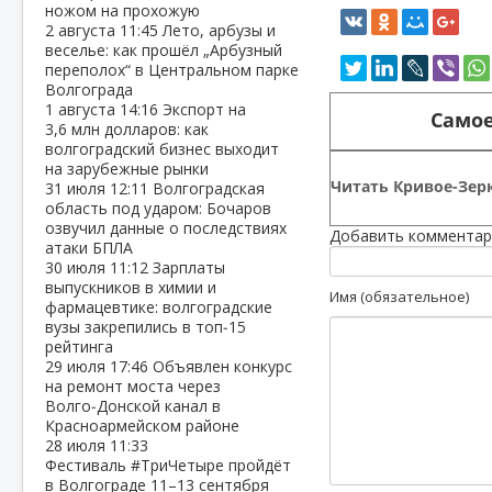
ножом на прохожую
2 августа
11:45
Лето, арбузы и
веселье: как прошёл „Арбузный
переполох“ в Центральном парке
Волгограда
1 августа
14:16
Экспорт на
Самое
3,6 млн долларов: как
волгоградский бизнес выходит
на зарубежные рынки
Читать Кривое-Зерк
31 июля
12:11
Волгоградская
область под ударом: Бочаров
озвучил данные о последствиях
Добавить комментар
атаки БПЛА
30 июля
11:12
Зарплаты
выпускников в химии и
Имя (обязательное)
фармацевтике: волгоградские
вузы закрепились в топ‑15
рейтинга
29 июля
17:46
Объявлен конкурс
на ремонт моста через
Волго‑Донской канал в
Красноармейском районе
28 июля
11:33
Фестиваль #ТриЧетыре пройдёт
в Волгограде 11–13 сентября