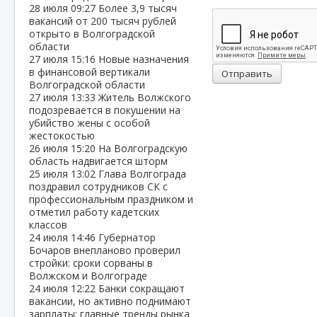
28 июля
09:27
Более 3,9 тысяч
вакансий от 200 тысяч рублей
открыто в Волгоградской
области
27 июля
15:16
Новые назначения
в финансовой вертикали
Отправить
Волгоградской области
27 июля
13:33
Житель Волжского
подозревается в покушении на
убийство жены с особой
жестокостью
26 июля
15:20
На Волгоградскую
область надвигается шторм
25 июля
13:02
Глава Волгограда
поздравил сотрудников СК с
профессиональным праздником и
отметил работу кадетских
классов
24 июля
14:46
Губернатор
Бочаров внепланово проверил
стройки: сроки сорваны в
Волжском и Волгограде
24 июля
12:22
Банки сокращают
вакансии, но активно поднимают
зарплаты: главные тренды рынка