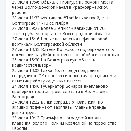
29 июля
17:46
Объявлен конкурс на ремонт моста
через Волго‑Донской канал в Красноармейском
районе
28 июля
11:33
Фестиваль #ТриЧетыре пройдёт в
Волгограде 11–13 сентября
28 июля
09:27
Более 3,9 тысяч вакансий от 200
тысяч рублей открыто в Волгоградской области
27 июля
15:16
Новые назначения в финансовой
вертикали Волгоградской области
27 июля
13:33
Житель Волжского подозревается в
покушении на убийство жены с особой жестокостью
26 июля
15:20
На Волгоградскую область
надвигается шторм
25 июля
13:02
Глава Волгограда поздравил
сотрудников СК с профессиональным праздником и
отметил работу кадетских классов
24 июля
14:46
Губернатор Бочаров внепланово
проверил стройки: сроки сорваны в Волжском и
Волгограде
24 июля
12:22
Банки сокращают вакансии, но
активно поднимают зарплаты: главные тренды
рынка труда
23 июля
19:13
Триумф волгоградской школы
плавания: золото Полины Козякиной на первенстве
Европы