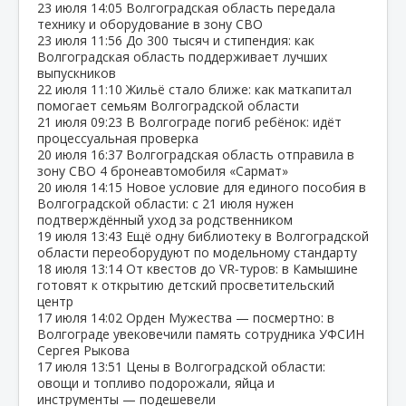
23 июля
14:05
Волгоградская область передала
технику и оборудование в зону СВО
23 июля
11:56
До 300 тысяч и стипендия: как
Волгоградская область поддерживает лучших
выпускников
22 июля
11:10
Жильё стало ближе: как маткапитал
помогает семьям Волгоградской области
21 июля
09:23
В Волгограде погиб ребёнок: идёт
процессуальная проверка
20 июля
16:37
Волгоградская область отправила в
зону СВО 4 бронеавтомобиля «Сармат»
20 июля
14:15
Новое условие для единого пособия в
Волгоградской области: с 21 июля нужен
подтверждённый уход за родственником
19 июля
13:43
Ещё одну библиотеку в Волгоградской
области переоборудуют по модельному стандарту
18 июля
13:14
От квестов до VR‑туров: в Камышине
готовят к открытию детский просветительский
центр
17 июля
14:02
Орден Мужества — посмертно: в
Волгограде увековечили память сотрудника УФСИН
Сергея Рыкова
17 июля
13:51
Цены в Волгоградской области:
овощи и топливо подорожали, яйца и
инструменты — подешевели