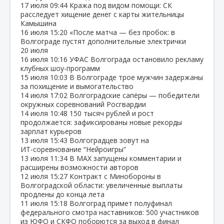
17 июля
09:44
Кража под видом помощи: СК
расследует хищение денег с карты жительницы
Камышина
16 июля
15:20
«После матча — без пробок: в
Волгограде пустят дополнительные электрички
20 июля
16 июля
10:16
УФАС Волгограда остановило рекламу
клубных шоу‑программ
15 июля
10:03
В Волгограде трое мужчин задержаны
за похищение и вымогательство
14 июля
17:02
Волгоградские сапёры — победители
окружных соревнований Росгвардии
14 июля
10:48
150 тысяч рублей и рост
продолжается: зафиксированы новые рекорды
зарплат курьеров
13 июля
15:43
Волгоградцев зовут на
ИТ‑соревнование “Нейроигры”
13 июля
11:34
В МАХ запущены комментарии и
расширены возможности авторов
12 июля
15:27
Контракт с Минобороны в
Волгоградской области: увеличенные выплаты
продлены до конца лета
11 июля
15:18
Волгоград примет полуфинал
федерального смотра наставников: 500 участников
из ЮФО и СКФО поборются за выход в финал