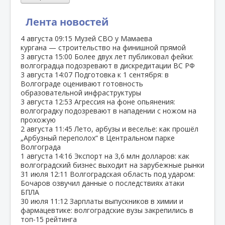
Лента новостей
4 августа
09:15
Музей СВО у Мамаева
кургана — строительство на финишной прямой
3 августа
15:00
Более двух лет публиковал фейки:
волгоградца подозревают в дискредитации ВС РФ
3 августа
14:07
Подготовка к 1 сентября: в
Волгограде оценивают готовность
образовательной инфраструктуры
3 августа
12:53
Агрессия на фоне опьянения:
волгоградку подозревают в нападении с ножом на
прохожую
2 августа
11:45
Лето, арбузы и веселье: как прошёл
„Арбузный переполох“ в Центральном парке
Волгограда
1 августа
14:16
Экспорт на 3,6 млн долларов: как
волгоградский бизнес выходит на зарубежные рынки
31 июля
12:11
Волгоградская область под ударом:
Бочаров озвучил данные о последствиях атаки
БПЛА
30 июля
11:12
Зарплаты выпускников в химии и
фармацевтике: волгоградские вузы закрепились в
топ‑15 рейтинга