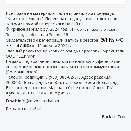
Все права на материалы сайта принадлежат редакции
"Кривого зеркала". Перепечатка допустима только при
наличии прямой гиперссылки на сайт.
© Кривое зеркало.ру, 2024 год, И
нтернет-газета о жизни
Волгограда, области и России. 18+
ЭЛ № ФС
Свидетельство о регистрации (запись в реестре)
77 - 87885
от 12 августа 2024 г.
:
Главный редактор: Крылов Александр Сергеевич, Учредитель
ООО "ЕДКММ"
Выдано федеральной службой по надзору в сфере связи,
информационных технологий и массовых коммуникаций
(Роскомнадзор)
Телефон редакции:
8 (909) 388-02-01
, Адрес редакции:
400048, Волгоградская обл, г.о. город-герой Волгоград, г
Волгоград, пр-кт им. Маршала Советского Союза Г.К.
Жукова, д. 100, этаж 18, офис 221
Email:
info@krivoe-zerkalo.ru
Реклама на сайте
Back to Top