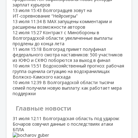
зарплат курьеров
13 июля
15:43
Волгоградцев зовут на
ИТ‑соревнование “Нейроигры”
13 июля
11:34
В МАХ запущены комментарии и
расширены возможности авторов
12 июля
15:27
Контракт с Минобороны в
Волгоградской области: увеличенные выплаты
продлены до конца лета
11 июля
15:18
Волгоград примет полуфинал
федерального смотра наставников: 500 участников
из ЮФО и СКФО поборются за выход в финал
10 июля
15:51
Водохозяйственный прогноз: рабочая
группа оценила ситуацию на водохранилищах
Волжско‑Камского каскада
10 июля
12:39
В Волгоградской области тысячи
семей получили новую выплату: как работает мера
поддержки
Главные новости
31 июля
12:11
Волгоградская область под ударом:
Бочаров озвучил данные о последствиях атаки
БПЛА