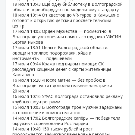
19 июля
13:43
Ещё одну библиотеку в Волгоградской
области переоборудуют по модельному стандарту
18 июля
13:14
От квестов до VR‑туров: в Камышине
готовят к открытию детский просветительский
центр
17 июля
14:02
Орден Мужества — посмертно: в
Волгограде увековечили память сотрудника УФСИН
Сергея Рыкова
17 июля
13:51
Цены в Волгоградской области:
овощи и топливо подорожали, яйца и
инструменты — подешевели
17 июля
09:44
Кража под видом помощи: СК
расследует хищение денег с карты жительницы
Камышина
16 июля
15:20
«После матча — без пробок: в
Волгограде пустят дополнительные электрички
20 июля
16 июля
10:16
УФАС Волгограда остановило рекламу
клубных шоу‑программ
15 июля
10:03
В Волгограде трое мужчин задержаны
за похищение и вымогательство
14 июля
17:02
Волгоградские сапёры — победители
окружных соревнований Росгвардии
14 июля
10:48
150 тысяч рублей и рост
продолжается: зафиксированы новые рекорды