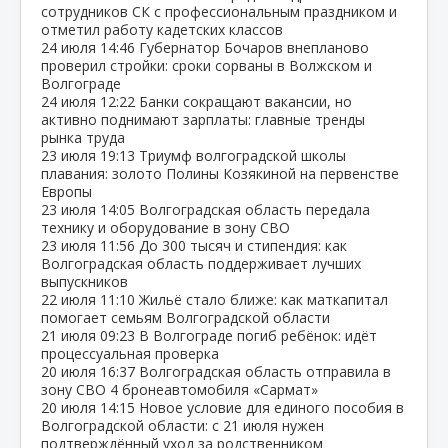
сотрудников СК с профессиональным праздником и
отметил работу кадетских классов
24 июля
14:46
Губернатор Бочаров внепланово
проверил стройки: сроки сорваны в Волжском и
Волгограде
24 июля
12:22
Банки сокращают вакансии, но
активно поднимают зарплаты: главные тренды
рынка труда
23 июля
19:13
Триумф волгоградской школы
плавания: золото Полины Козякиной на первенстве
Европы
23 июля
14:05
Волгоградская область передала
технику и оборудование в зону СВО
23 июля
11:56
До 300 тысяч и стипендия: как
Волгоградская область поддерживает лучших
выпускников
22 июля
11:10
Жильё стало ближе: как маткапитал
помогает семьям Волгоградской области
21 июля
09:23
В Волгограде погиб ребёнок: идёт
процессуальная проверка
20 июля
16:37
Волгоградская область отправила в
зону СВО 4 бронеавтомобиля «Сармат»
20 июля
14:15
Новое условие для единого пособия в
Волгоградской области: с 21 июля нужен
подтверждённый уход за родственником