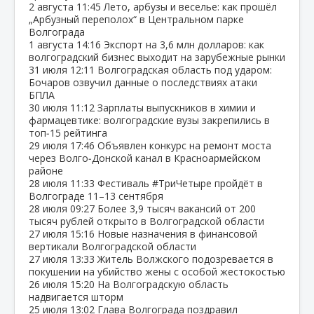
2 августа
11:45
Лето, арбузы и веселье: как прошёл
„Арбузный переполох“ в Центральном парке
Волгограда
1 августа
14:16
Экспорт на 3,6 млн долларов: как
волгоградский бизнес выходит на зарубежные рынки
31 июля
12:11
Волгоградская область под ударом:
Бочаров озвучил данные о последствиях атаки
БПЛА
30 июля
11:12
Зарплаты выпускников в химии и
фармацевтике: волгоградские вузы закрепились в
топ‑15 рейтинга
29 июля
17:46
Объявлен конкурс на ремонт моста
через Волго‑Донской канал в Красноармейском
районе
28 июля
11:33
Фестиваль #ТриЧетыре пройдёт в
Волгограде 11–13 сентября
28 июля
09:27
Более 3,9 тысяч вакансий от 200
тысяч рублей открыто в Волгоградской области
27 июля
15:16
Новые назначения в финансовой
вертикали Волгоградской области
27 июля
13:33
Житель Волжского подозревается в
покушении на убийство жены с особой жестокостью
26 июля
15:20
На Волгоградскую область
надвигается шторм
25 июля
13:02
Глава Волгограда поздравил