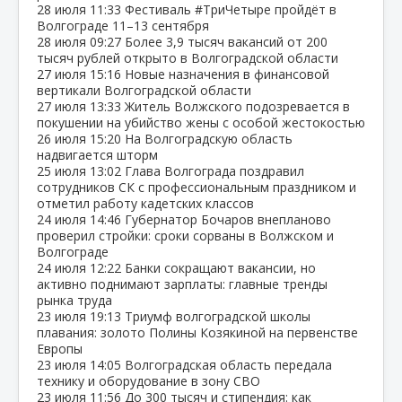
28 июля
11:33
Фестиваль #ТриЧетыре пройдёт в
Волгограде 11–13 сентября
28 июля
09:27
Более 3,9 тысяч вакансий от 200
тысяч рублей открыто в Волгоградской области
27 июля
15:16
Новые назначения в финансовой
вертикали Волгоградской области
27 июля
13:33
Житель Волжского подозревается в
покушении на убийство жены с особой жестокостью
26 июля
15:20
На Волгоградскую область
надвигается шторм
25 июля
13:02
Глава Волгограда поздравил
сотрудников СК с профессиональным праздником и
отметил работу кадетских классов
24 июля
14:46
Губернатор Бочаров внепланово
проверил стройки: сроки сорваны в Волжском и
Волгограде
24 июля
12:22
Банки сокращают вакансии, но
активно поднимают зарплаты: главные тренды
рынка труда
23 июля
19:13
Триумф волгоградской школы
плавания: золото Полины Козякиной на первенстве
Европы
23 июля
14:05
Волгоградская область передала
технику и оборудование в зону СВО
23 июля
11:56
До 300 тысяч и стипендия: как