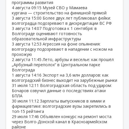
программы развития
4 августа
09:15
Музей СВО у Мамаева
кургана — строительство на финишной прямой
3 августа
15:00
Более двух лет публиковал фейки:
волгоградца подозревают в дискредитации ВС РФ
3 августа
14:07
Подготовка к 1 сентября: в
Волгограде оценивают готовность
образовательной инфраструктуры
3 августа
12:53
Агрессия на фоне опьянения:
волгоградку подозревают в нападении с ножом на
прохожую
2 августа
11:45
Лето, арбузы и веселье: как прошёл
„Арбузный переполох“ в Центральном парке
Волгограда
1 августа
14:16
Экспорт на 3,6 млн долларов: как
волгоградский бизнес выходит на зарубежные рынки
31 июля
12:11
Волгоградская область под ударом:
Бочаров озвучил данные о последствиях атаки
БПЛА
30 июля
11:12
Зарплаты выпускников в химии и
фармацевтике: волгоградские вузы закрепились в
топ‑15 рейтинга
29 июля
17:46
Объявлен конкурс на ремонт моста
через Волго‑Донской канал в Красноармейском
районе