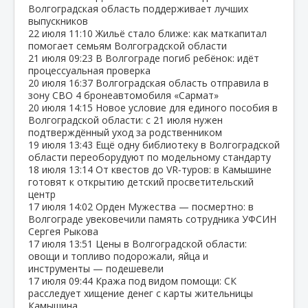
Волгоградская область поддерживает лучших
выпускников
22 июля
11:10
Жильё стало ближе: как маткапитал
помогает семьям Волгоградской области
21 июля
09:23
В Волгограде погиб ребёнок: идёт
процессуальная проверка
20 июля
16:37
Волгоградская область отправила в
зону СВО 4 бронеавтомобиля «Сармат»
20 июля
14:15
Новое условие для единого пособия в
Волгоградской области: с 21 июля нужен
подтверждённый уход за родственником
19 июля
13:43
Ещё одну библиотеку в Волгоградской
области переоборудуют по модельному стандарту
18 июля
13:14
От квестов до VR‑туров: в Камышине
готовят к открытию детский просветительский
центр
17 июля
14:02
Орден Мужества — посмертно: в
Волгограде увековечили память сотрудника УФСИН
Сергея Рыкова
17 июля
13:51
Цены в Волгоградской области:
овощи и топливо подорожали, яйца и
инструменты — подешевели
17 июля
09:44
Кража под видом помощи: СК
расследует хищение денег с карты жительницы
Камышина