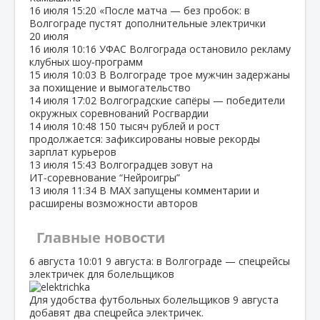
16 июля
15:20
«После матча — без пробок: в
Волгограде пустят дополнительные электрички
20 июля
16 июля
10:16
УФАС Волгограда остановило рекламу
клубных шоу‑программ
15 июля
10:03
В Волгограде трое мужчин задержаны
за похищение и вымогательство
14 июля
17:02
Волгоградские сапёры — победители
окружных соревнований Росгвардии
14 июля
10:48
150 тысяч рублей и рост
продолжается: зафиксированы новые рекорды
зарплат курьеров
13 июля
15:43
Волгоградцев зовут на
ИТ‑соревнование “Нейроигры”
13 июля
11:34
В МАХ запущены комментарии и
расширены возможности авторов
Главные новости
6 августа
10:01
9 августа: в Волгограде — спецрейсы
электричек для болельщиков
Для удобства футбольных болельщиков 9 августа
добавят два спецрейса электричек.