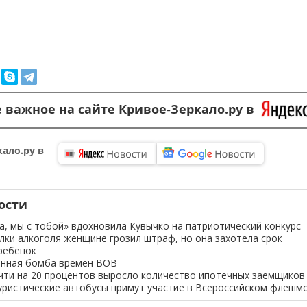
 важное на сайте Кривое-Зеркало.ру в
ало.ру в
ости
а, мы с тобой» вдохновила Кувычко на патриотический конкурс
лки алкоголя женщине грозил штраф, но она захотела срок
ребенок
онная бомба времен ВОВ
чти на 20 процентов выросло количество ипотечных заемщиков
уристические автобусы примут участие в Всероссийском флешм