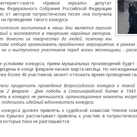
тернет-газете «Кривое зеркало» депутат
мы Федерального Собрания Российской Федерации
но от авторов патриотических песен она получила
 на проведение такого конкурса.
ического воспитания в наши дни является героизм
рый и воспевается в творениях народных авторов.
ет донести их творчество до людей, поэтому мы
гам отбора организовать праздничное мероприятие, в рамках
 но и выступление участников перед всеми желающими, - расск
м условиям конкурса, прием музыкальных произведений будет 
дведены в конце февраля-начале марта месяца. Но неожиданн
 уже более 40 участников, может отложить время проведения га
тели приурочить проведение Всероссийского конкурса к такой
как 2 февраля - Дню победы в Сталинградской битве в 1943 
ть в конкурсе не уменьшится, организационные моменты могу
 - поделилась идейный вдохновитель конкурса.
 конкурса должен привлечь к судейской комиссии Членов ком
на Кувычко рассчитывает привлечь к участию в патриотическ
а которых пока не разглашаются.