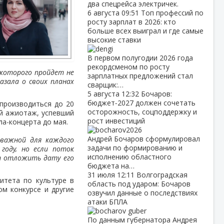
два спецрейса электричек.
6 августа
09:51
Топ профессий по
росту зарплат в 2026: кто
больше всех выиграл и где самые
высокие ставки
В первом полугодии 2026 года
рекордсменом по росту
 которого пройдет не
зарплатных предложений стал
азала о своих планах
сварщик:…
5 августа
12:32
Бочаров:
бюджет‑2027 должен сочетать
производиться до 20
осторожность, соцподдержку и
ый ажиотаж, успевший
рост инвестиций
ла-концерта до мая.
Андрей Бочаров сформулировал
 важной для каждого
задачи по формированию и
году, но если поток
исполнению областного
т отложить дату его
бюджета на…
31 июля
12:11
Волгоградская
итета по культуре в
область под ударом: Бочаров
ом конкурсе и другие
озвучил данные о последствиях
атаки БПЛА
По данным губернатора Андрея