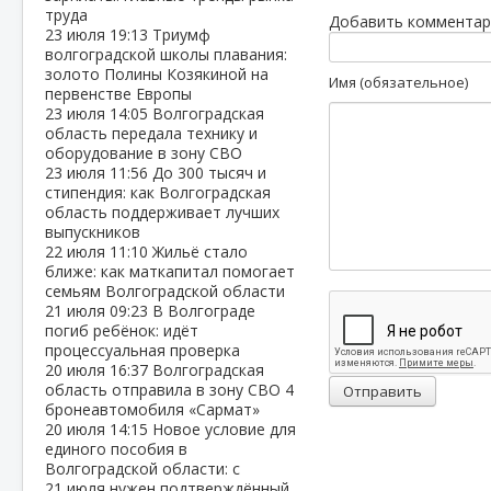
труда
Добавить комментар
23 июля
19:13
Триумф
волгоградской школы плавания:
золото Полины Козякиной на
Имя (обязательное)
первенстве Европы
23 июля
14:05
Волгоградская
область передала технику и
оборудование в зону СВО
23 июля
11:56
До 300 тысяч и
стипендия: как Волгоградская
область поддерживает лучших
выпускников
22 июля
11:10
Жильё стало
ближе: как маткапитал помогает
семьям Волгоградской области
21 июля
09:23
В Волгограде
погиб ребёнок: идёт
процессуальная проверка
20 июля
16:37
Волгоградская
область отправила в зону СВО 4
Отправить
бронеавтомобиля «Сармат»
20 июля
14:15
Новое условие для
единого пособия в
Волгоградской области: с
21 июля нужен подтверждённый