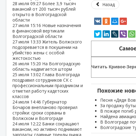
28 июля
09:27
Более 3,9 тысяч
Назад
вакансий от 200 тысяч рублей
открыто в Волгоградской
области
27 июля
15:16
Новые назначения
в финансовой вертикали
Волгоградской области
27 июля
13:33
Житель Волжского
подозревается в покушении на
Самое
убийство жены с особой
жестокостью
26 июля
15:20
На Волгоградскую
Читать Кривое-Зерк
область надвигается шторм
25 июля
13:02
Глава Волгограда
поздравил сотрудников СК с
профессиональным праздником и
Похожие нов
отметил работу кадетских
классов
Песня «Дядя Вов
24 июля
14:46
Губернатор
За продажу буты
Бочаров внепланово проверил
В пожаре погиб 
стройки: сроки сорваны в
Найдена авиаци
Волжском и Волгограде
В Волгограде по
24 июля
12:22
Банки сокращают
Волгоградские т
вакансии, но активно поднимают
зарплаты: главные тренды рынка