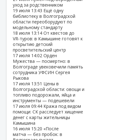
уход за родственником
19 июля
13:43
Ещё одну
библиотеку в Волгоградской
области переоборудуют по
модельному стандарту
18 июля
13:14
От квестов до
VR‑туров: в Камышине готовят к
открытию детский
просветительский центр
17 июля
14:02
Орден
Мужества — посмертно: в
Волгограде увековечили память
сотрудника УФСИН Сергея
Рыкова
17 июля
13:51
Цены в
Волгоградской области: овощи и
топливо подорожали, яйца и
инструменты — подешевели
17 июля
09:44
Кража под видом
помощи: СК расследует хищение
денег с карты жительницы
Камышина
16 июля
15:20
«После
матча — без пробок: в
Волгограде пустят