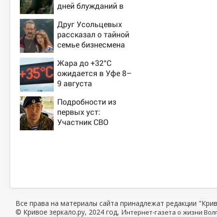
дней блужданий в
тайге
Друг Усольцевых
рассказал о тайной
семье бизнесмена
Жара до +32°C
ожидается в Уфе 8–
9 августа
Подробности из
первых уст:
Участник СВО
рассказал, что
спасло его в
схватке с медведем
Все права на материалы сайта принадлежат редакции "Крив
© Кривое зеркало.ру, 2024 год, И
нтернет-газета о жизни Волг