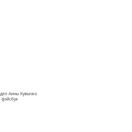
идео Анны Кувычко
, фэйсбук