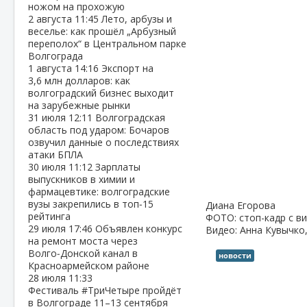
ножом на прохожую
2 августа
11:45
Лето, арбузы и
веселье: как прошёл „Арбузный
переполох“ в Центральном парке
Волгограда
1 августа
14:16
Экспорт на
3,6 млн долларов: как
волгоградский бизнес выходит
на зарубежные рынки
31 июля
12:11
Волгоградская
область под ударом: Бочаров
озвучил данные о последствиях
атаки БПЛА
30 июля
11:12
Зарплаты
выпускников в химии и
фармацевтике: волгоградские
вузы закрепились в топ‑15
Диана Егорова
рейтинга
ФОТО: стоп-кадр с в
29 июля
17:46
Объявлен конкурс
Видео: Анна Кувычко
на ремонт моста через
Волго‑Донской канал в
новости
Красноармейском районе
28 июля
11:33
Фестиваль #ТриЧетыре пройдёт
в Волгограде 11–13 сентября