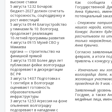
высокие ставки
Как сообщила ин
5 августа
12:32
Бочаров:
Государственной Ду
бюджет‑2027 должен сочетать
Анна Кувычко, имен
осторожность, соцподдержку и
потенциальный заказ
рост инвестиций
- Стержнем патриот
5 августа
09:44
Благоустройство
нашего народа, кото
у гимназии № 10: Волгоград
Конкурс должен буд
продолжает реализацию
рассчитываем по ито
10‑летней программы развития
только награждение,
4 августа
09:15
Музей СВО у
Анна Кувычко.
Мамаева
кургана — строительство на
Согласно заявленны
финишной прямой
февраля, а итоги по
3 августа
15:00
Более двух лет
привлечь к конкурсу
публиковал фейки: волгоградца
подозревают в дискредитации
- Изначально мы хо
ВС РФ
волгоградца дате, 
3 августа
14:07
Подготовка к
желающих участвова
1 сентября: в Волгограде
проведения до 9 мая,
оценивают готовность
Заявленный уровень
образовательной
Госдуме, а также Ан
инфраструктуры
медийные лица, имен
3 августа
12:53
Агрессия на фоне
опьянения: волгоградку
подозревают в нападении с