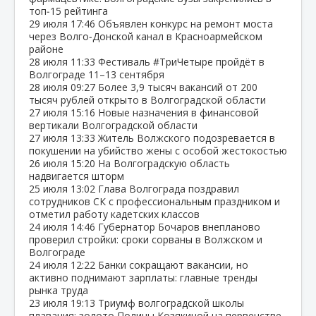
топ‑15 рейтинга
29 июля
17:46
Объявлен конкурс на ремонт моста
через Волго‑Донской канал в Красноармейском
районе
28 июля
11:33
Фестиваль #ТриЧетыре пройдёт в
Волгограде 11–13 сентября
28 июля
09:27
Более 3,9 тысяч вакансий от 200
тысяч рублей открыто в Волгоградской области
27 июля
15:16
Новые назначения в финансовой
вертикали Волгоградской области
27 июля
13:33
Житель Волжского подозревается в
покушении на убийство жены с особой жестокостью
26 июля
15:20
На Волгоградскую область
надвигается шторм
25 июля
13:02
Глава Волгограда поздравил
сотрудников СК с профессиональным праздником и
отметил работу кадетских классов
24 июля
14:46
Губернатор Бочаров внепланово
проверил стройки: сроки сорваны в Волжском и
Волгограде
24 июля
12:22
Банки сокращают вакансии, но
активно поднимают зарплаты: главные тренды
рынка труда
23 июля
19:13
Триумф волгоградской школы
плавания: золото Полины Козякиной на первенстве