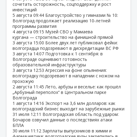
сочетать осторожность, соцподдержку и рост
инвестиций
5 августа
09:44
Благоустройство у гимназии № 10:
Волгоград продолжает реализацию 10‑летней
программы развития
4 августа
09:15
Музей СВО у Мамаева
кургана — строительство на финишной прямой
3 августа
15:00
Более двух лет публиковал фейки:
волгоградца подозревают в дискредитации ВС РФ
3 августа
14:07
Подготовка к 1 сентября: в
Волгограде оценивают готовность
образовательной инфраструктуры
3 августа
12:53
Агрессия на фоне опьянения:
волгоградку подозревают в нападении с ножом на
прохожую
2 августа
11:45
Лето, арбузы и веселье: как прошёл
„Арбузный переполох“ в Центральном парке
Волгограда
1 августа
14:16
Экспорт на 3,6 млн долларов: как
волгоградский бизнес выходит на зарубежные рынки
31 июля
12:11
Волгоградская область под ударом:
Бочаров озвучил данные о последствиях атаки
БПЛА
30 июля
11:12
Зарплаты выпускников в химии и
фармацевтике: волгоградские вузы закрепились в