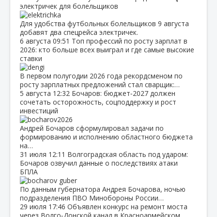
электричек для болельщиков
Для удобства футбольных болельщиков 9 августа
добавят два спецрейса электричек.
6 августа
09:51
Топ профессий по росту зарплат в
2026: кто больше всех выиграл и где самые высокие
ставки
В первом полугодии 2026 года рекордсменом по
росту зарплатных предложений стал сварщик:…
5 августа
12:32
Бочаров: бюджет‑2027 должен
сочетать осторожность, соцподдержку и рост
инвестиций
Андрей Бочаров сформулировал задачи по
формированию и исполнению областного бюджета
на…
31 июля
12:11
Волгоградская область под ударом:
Бочаров озвучил данные о последствиях атаки
БПЛА
По данным губернатора Андрея Бочарова, ночью
подразделения ПВО Минобороны России…
29 июля
17:46
Объявлен конкурс на ремонт моста
через Волго‑Донской канал в Красноармейском