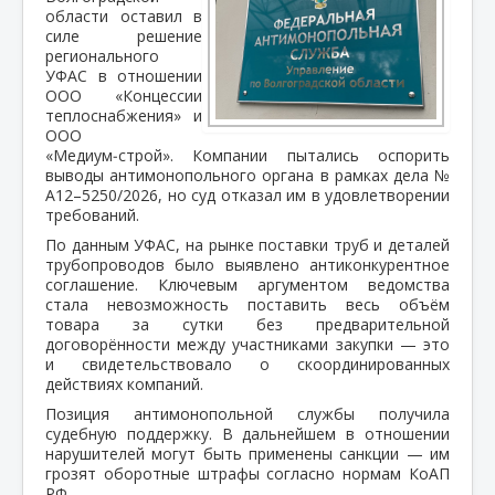
области оставил в
силе решение
регионального
УФАС в отношении
ООО «Концессии
теплоснабжения» и
ООО
«Медиум‑строй». Компании пытались оспорить
выводы антимонопольного органа в рамках дела №
А12–5250/2026, но суд отказал им в удовлетворении
требований.
По данным УФАС, на рынке поставки труб и деталей
трубопроводов было выявлено антиконкурентное
соглашение. Ключевым аргументом ведомства
стала невозможность поставить весь объём
товара за сутки без предварительной
договорённости между участниками закупки — это
и свидетельствовало о скоординированных
действиях компаний.
Позиция антимонопольной службы получила
судебную поддержку. В дальнейшем в отношении
нарушителей могут быть применены санкции — им
грозят оборотные штрафы согласно нормам КоАП
РФ.