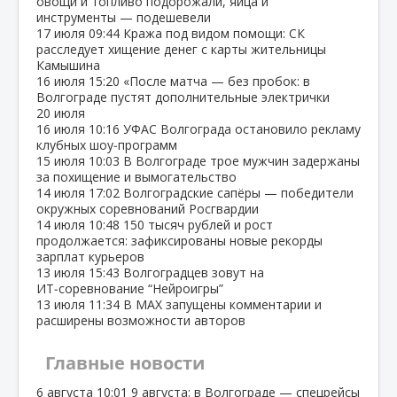
овощи и топливо подорожали, яйца и
инструменты — подешевели
17 июля
09:44
Кража под видом помощи: СК
расследует хищение денег с карты жительницы
Камышина
16 июля
15:20
«После матча — без пробок: в
Волгограде пустят дополнительные электрички
20 июля
16 июля
10:16
УФАС Волгограда остановило рекламу
клубных шоу‑программ
15 июля
10:03
В Волгограде трое мужчин задержаны
за похищение и вымогательство
14 июля
17:02
Волгоградские сапёры — победители
окружных соревнований Росгвардии
14 июля
10:48
150 тысяч рублей и рост
продолжается: зафиксированы новые рекорды
зарплат курьеров
13 июля
15:43
Волгоградцев зовут на
ИТ‑соревнование “Нейроигры”
13 июля
11:34
В МАХ запущены комментарии и
расширены возможности авторов
Главные новости
6 августа
10:01
9 августа: в Волгограде — спецрейсы