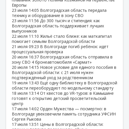
Европы
23 июля
14:05
Волгоградская область передала
технику и оборудование в зону СВО
23 июля
11:56
До 300 тысяч и стипендия: как
Волгоградская область поддерживает лучших
выпускников
22 июля
11:10
Жильё стало ближе: как маткапитал
помогает семьям Волгоградской области
21 июля
09:23
В Волгограде погиб ребёнок: идёт
процессуальная проверка
20 июля
16:37
Волгоградская область отправила в
зону СВО 4 бронеавтомобиля «Сармат»
20 июля
14:15
Новое условие для единого пособия в
Волгоградской области: с 21 июля нужен
подтверждённый уход за родственником
19 июля
13:43
Ещё одну библиотеку в Волгоградской
области переоборудуют по модельному стандарту
18 июля
13:14
От квестов до VR‑туров: в Камышине
готовят к открытию детский просветительский
центр
17 июля
14:02
Орден Мужества — посмертно: в
Волгограде увековечили память сотрудника УФСИН
Сергея Рыкова
17 июля
13:51
Цены в Волгоградской области: