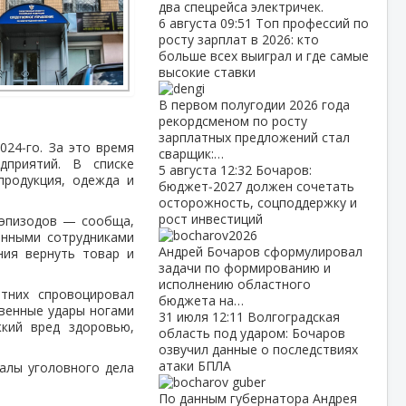
два спецрейса электричек.
6 августа
09:51
Топ профессий по
росту зарплат в 2026: кто
больше всех выиграл и где самые
высокие ставки
В первом полугодии 2026 года
рекордсменом по росту
зарплатных предложений стал
024‑го. За это время
сварщик:…
приятий. В списке
5 августа
12:32
Бочаров:
продукция, одежда и
бюджет‑2027 должен сочетать
осторожность, соцподдержку и
рост инвестиций
е эпизодов — сообща,
енными сотрудниками
Андрей Бочаров сформулировал
ния вернуть товар и
задачи по формированию и
исполнению областного
тних спровоцировал
бюджета на…
твенные удары ногами
31 июля
12:11
Волгоградская
кий вред здоровью,
область под ударом: Бочаров
озвучил данные о последствиях
атаки БПЛА
алы уголовного дела
По данным губернатора Андрея