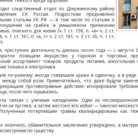
инение тяжкого вреда здоровью.
одил следственный отдел по Дзержинскому району
равления СК России. Подросткам предъявлено
льким статьям УК РФ — в том числе по статьям о
 покушении на грабёж и умышленном причинении
ью, опасного для жизни (ч. 1 ст. 158, п. «а» ч. 2 ст.
, ч. 1 ст. 161, п. «а, г» ч. 2 ст. 161, ч. 3 ст. 30, ч. 1 ст.
).
, преступная деятельность длилась около года — с августа 2
ократно похищали имущество у горожан и торговых пред
кий ассортимент товаров: продукты питания, алкогольная 
ая техника и электроника.
ли по‑разному: иногда совершали кражи в одиночку, а в ряд
я между собой роли. Примечательно, что даже будучи замеч
прекращали противоправные действия: игнорировали требова
щи, после чего скрывались.
ела связан с уличным нападением. Один из несовершенноле
 из‑за пустяка, а затем жестоко его избил — наносил множес
 Полученные потерпевшим травмы квалифицированы как тяж
ие окончено, обвинительное заключение утверждено, а матери
ассмотрения по существу.