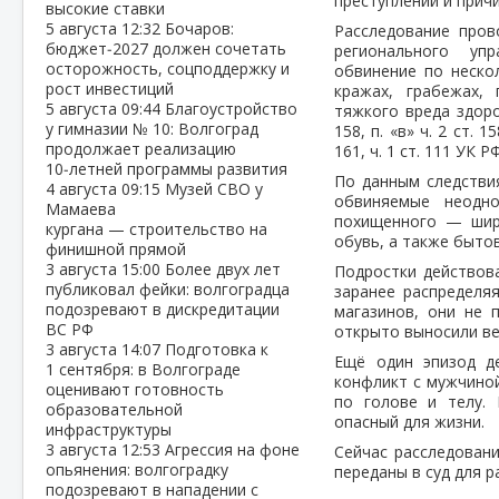
преступлений и прич
высокие ставки
5 августа
12:32
Бочаров:
Расследование пров
бюджет‑2027 должен сочетать
регионального уп
осторожность, соцподдержку и
обвинение по неско
рост инвестиций
кражах, грабежах,
5 августа
09:44
Благоустройство
тяжкого вреда здоров
у гимназии № 10: Волгоград
158, п. «в» ч. 2 ст. 158
продолжает реализацию
161, ч. 1 ст. 111 УК РФ
10‑летней программы развития
По данным следствия
4 августа
09:15
Музей СВО у
обвиняемые неодн
Мамаева
похищенного — широ
кургана — строительство на
обувь, а также бытов
финишной прямой
3 августа
15:00
Более двух лет
Подростки действова
публиковал фейки: волгоградца
заранее распределя
подозревают в дискредитации
магазинов, они не 
ВС РФ
открыто выносили ве
3 августа
14:07
Подготовка к
Ещё один эпизод д
1 сентября: в Волгограде
конфликт с мужчиной
оценивают готовность
по голове и телу.
образовательной
опасный для жизни.
инфраструктуры
3 августа
12:53
Агрессия на фоне
Сейчас расследован
опьянения: волгоградку
переданы в суд для р
подозревают в нападении с