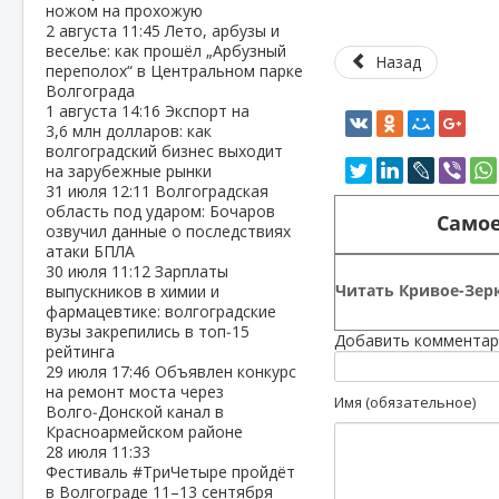
ножом на прохожую
2 августа
11:45
Лето, арбузы и
веселье: как прошёл „Арбузный
Назад
переполох“ в Центральном парке
Волгограда
1 августа
14:16
Экспорт на
3,6 млн долларов: как
волгоградский бизнес выходит
на зарубежные рынки
31 июля
12:11
Волгоградская
область под ударом: Бочаров
Самое
озвучил данные о последствиях
атаки БПЛА
30 июля
11:12
Зарплаты
Читать Кривое-Зерк
выпускников в химии и
фармацевтике: волгоградские
вузы закрепились в топ‑15
Добавить комментар
рейтинга
29 июля
17:46
Объявлен конкурс
на ремонт моста через
Имя (обязательное)
Волго‑Донской канал в
Красноармейском районе
28 июля
11:33
Фестиваль #ТриЧетыре пройдёт
в Волгограде 11–13 сентября