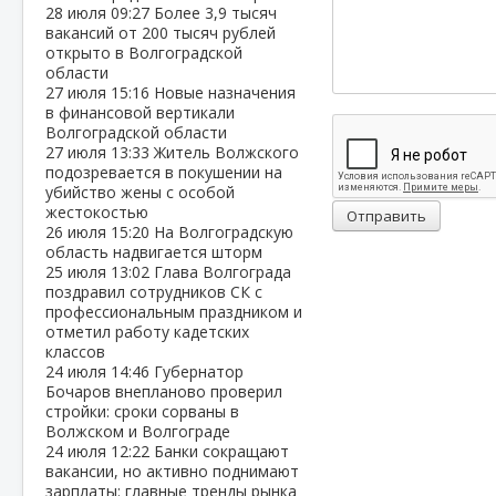
28 июля
09:27
Более 3,9 тысяч
вакансий от 200 тысяч рублей
открыто в Волгоградской
области
27 июля
15:16
Новые назначения
в финансовой вертикали
Волгоградской области
27 июля
13:33
Житель Волжского
подозревается в покушении на
убийство жены с особой
жестокостью
Отправить
26 июля
15:20
На Волгоградскую
область надвигается шторм
25 июля
13:02
Глава Волгограда
поздравил сотрудников СК с
профессиональным праздником и
отметил работу кадетских
классов
24 июля
14:46
Губернатор
Бочаров внепланово проверил
стройки: сроки сорваны в
Волжском и Волгограде
24 июля
12:22
Банки сокращают
вакансии, но активно поднимают
зарплаты: главные тренды рынка