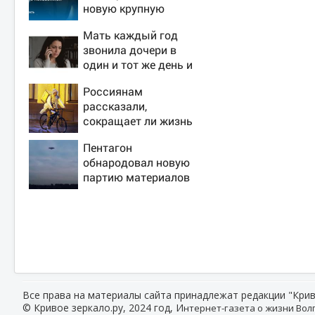
новую крупную
войну в Европе
Мать каждый год
неизбежной
звонила дочери в
один и тот же день и
молчала — причина
Россиянам
раскрылась
рассказали,
слишком поздно:
сокращает ли жизнь
история одной
ночная работа
семьи
Пентагон
обнародовал новую
партию материалов
об НЛО - Новости на
Вести.ru
Все права на материалы сайта принадлежат редакции "Крив
© Кривое зеркало.ру, 2024 год, И
нтернет-газета о жизни Волг