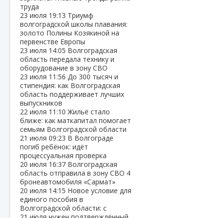
труда
23 июля
19:13
Триумф
волгоградской школы плавания:
золото Полины Козякиной на
первенстве Европы
23 июля
14:05
Волгоградская
область передала технику и
оборудование в зону СВО
23 июля
11:56
До 300 тысяч и
стипендия: как Волгоградская
область поддерживает лучших
выпускников
22 июля
11:10
Жильё стало
ближе: как маткапитал помогает
семьям Волгоградской области
21 июля
09:23
В Волгограде
погиб ребёнок: идёт
процессуальная проверка
20 июля
16:37
Волгоградская
область отправила в зону СВО 4
бронеавтомобиля «Сармат»
20 июля
14:15
Новое условие для
единого пособия в
Волгоградской области: с
21 июля нужен подтверждённый