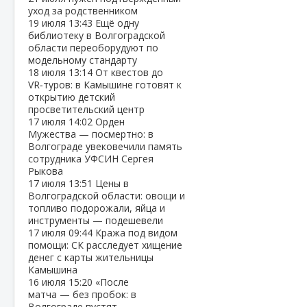
уход за родственником
19 июля
13:43
Ещё одну
библиотеку в Волгоградской
области переоборудуют по
модельному стандарту
18 июля
13:14
От квестов до
VR‑туров: в Камышине готовят к
открытию детский
просветительский центр
17 июля
14:02
Орден
Мужества — посмертно: в
Волгограде увековечили память
сотрудника УФСИН Сергея
Рыкова
17 июля
13:51
Цены в
Волгоградской области: овощи и
топливо подорожали, яйца и
инструменты — подешевели
17 июля
09:44
Кража под видом
помощи: СК расследует хищение
денег с карты жительницы
Камышина
16 июля
15:20
«После
матча — без пробок: в
Волгограде пустят