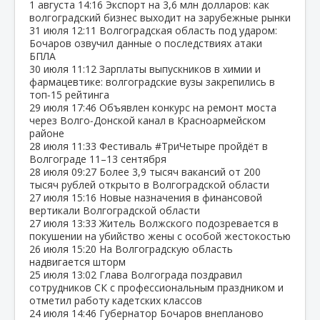
1 августа
14:16
Экспорт на 3,6 млн долларов: как
волгоградский бизнес выходит на зарубежные рынки
31 июля
12:11
Волгоградская область под ударом:
Бочаров озвучил данные о последствиях атаки
БПЛА
30 июля
11:12
Зарплаты выпускников в химии и
фармацевтике: волгоградские вузы закрепились в
топ‑15 рейтинга
29 июля
17:46
Объявлен конкурс на ремонт моста
через Волго‑Донской канал в Красноармейском
районе
28 июля
11:33
Фестиваль #ТриЧетыре пройдёт в
Волгограде 11–13 сентября
28 июля
09:27
Более 3,9 тысяч вакансий от 200
тысяч рублей открыто в Волгоградской области
27 июля
15:16
Новые назначения в финансовой
вертикали Волгоградской области
27 июля
13:33
Житель Волжского подозревается в
покушении на убийство жены с особой жестокостью
26 июля
15:20
На Волгоградскую область
надвигается шторм
25 июля
13:02
Глава Волгограда поздравил
сотрудников СК с профессиональным праздником и
отметил работу кадетских классов
24 июля
14:46
Губернатор Бочаров внепланово