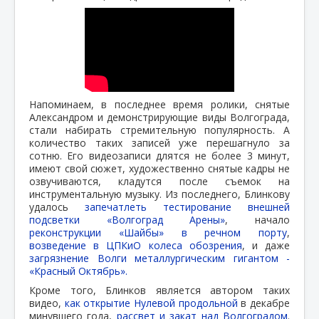
Напоминаем, в последнее время ролики, снятые
Александром и демонстрирующие виды Волгограда,
стали набирать стремительную популярность. А
количество таких записей уже перешагнуло за
сотню. Его видеозаписи длятся не более 3 минут,
имеют свой сюжет, художественно снятые кадры не
озвучиваются, кладутся после съемок на
инструментальную музыку. Из последнего, Блинкову
удалось
запечатлеть тестирование внешней
подсветки «Волгоград Арены»
, начало
реконструкции «Шайбы» в речном порту
,
возведение в ЦПКиО колеса обозрения
, и даже
загрязнение Волги металлургическим гигантом -
«Красный Октябрь».
Кроме того, Блинков является автором таких
видео,
как открытие Нулевой продольной
в декабре
минувшего года,
рассвет и закат над Волгоградом
.