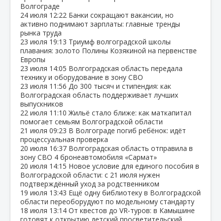
Волгограде
24 июля
12:22
Банки сокращают вакансии, но
активно поднимают зарплаты: главные тренды
рынка труда
23 июля
19:13
Триумф волгоградской школы
плавания: золото Полины Козякиной на первенстве
Европы
23 июля
14:05
Волгоградская область передала
технику и оборудование в зону СВО
23 июля
11:56
До 300 тысяч и стипендия: как
Волгоградская область поддерживает лучших
выпускников
22 июля
11:10
Жильё стало ближе: как маткапитал
помогает семьям Волгоградской области
21 июля
09:23
В Волгограде погиб ребёнок: идёт
процессуальная проверка
20 июля
16:37
Волгоградская область отправила в
зону СВО 4 бронеавтомобиля «Сармат»
20 июля
14:15
Новое условие для единого пособия в
Волгоградской области: с 21 июля нужен
подтверждённый уход за родственником
19 июля
13:43
Ещё одну библиотеку в Волгоградской
области переоборудуют по модельному стандарту
18 июля
13:14
От квестов до VR‑туров: в Камышине
готовят к открытию детский просветительский