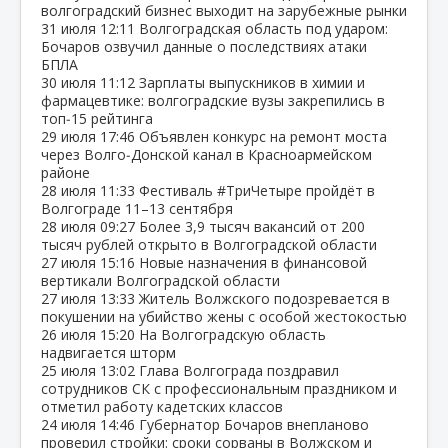
волгоградский бизнес выходит на зарубежные рынки
31 июля
12:11
Волгоградская область под ударом:
Бочаров озвучил данные о последствиях атаки
БПЛА
30 июля
11:12
Зарплаты выпускников в химии и
фармацевтике: волгоградские вузы закрепились в
топ‑15 рейтинга
29 июля
17:46
Объявлен конкурс на ремонт моста
через Волго‑Донской канал в Красноармейском
районе
28 июля
11:33
Фестиваль #ТриЧетыре пройдёт в
Волгограде 11–13 сентября
28 июля
09:27
Более 3,9 тысяч вакансий от 200
тысяч рублей открыто в Волгоградской области
27 июля
15:16
Новые назначения в финансовой
вертикали Волгоградской области
27 июля
13:33
Житель Волжского подозревается в
покушении на убийство жены с особой жестокостью
26 июля
15:20
На Волгоградскую область
надвигается шторм
25 июля
13:02
Глава Волгограда поздравил
сотрудников СК с профессиональным праздником и
отметил работу кадетских классов
24 июля
14:46
Губернатор Бочаров внепланово
проверил стройки: сроки сорваны в Волжском и