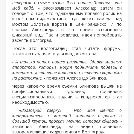
переросло в смысл жизни. Я его нашел. Полеты - это
мой кайф, -
рассказывает Александр затем он
говорит о том, что однажды ему попался ролик на
известном видеохостинге, где летит камера над
мостом Золотые ворота в Сан-Франциско. И по
словам Александра, в это время открывался
шикарный вид. Так и родилась идея попробовать
заснять Волгоград.
После это волгоградец стал читать форумы,
заказывать запчасти для квадрокоптера.
- И только потом пошло развитие. Сборка мощных
аппаратов, которые могут поднимать подвесы с
камерами, увеличение дальности, передача картинки
на расстояние,
- поясняет Александр Блинков.
Через какое-то время съемки Блинкова вышли на
профессиональный уровень, появились
специализированные задачи, а квадрокоптер стал
необходимостью.
- «Волгоград сверху» - это моя мечта о
квадрокоптере с камерой, которая выросла в
большой крутой, проект. Мечта, которая сбылась, -
заключил Александр, на видео появились
завораживающие кадры ночного Волгограда.