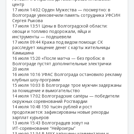
центр
17 июля
14:02
Орден Мужества — посмертно: в
Волгограде увековечили память сотрудника УФСИН
Сергея Рыкова
17 июля
13:51
Цены в Волгоградской области:
овощи и топливо подорожали, яйца и
инструменты — подешевели
17 июля
09:44
Кража под видом помощи: СК
расследует хищение денег с карты жительницы
Камышина
16 июля
15:20
«После матча — без пробок: в
Волгограде пустят дополнительные электрички
20 июля
16 июля
10:16
УФАС Волгограда остановило рекламу
клубных шоу‑программ
15 июля
10:03
В Волгограде трое мужчин задержаны
за похищение и вымогательство
14 июля
17:02
Волгоградские сапёры — победители
окружных соревнований Росгвардии
14 июля
10:48
150 тысяч рублей и рост
продолжается: зафиксированы новые рекорды
зарплат курьеров
13 июля
15:43
Волгоградцев зовут на
ИТ‑соревнование “Нейроигры”
13 июля
11:34
В МАХ запущены комментарии и