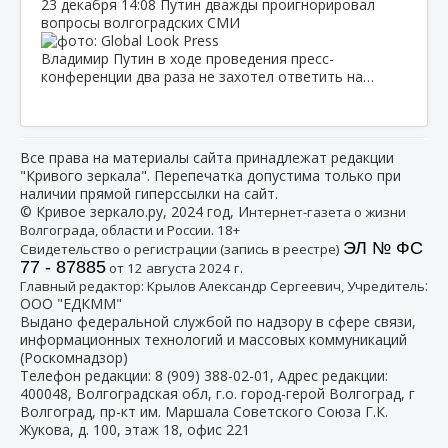
23 декабря
14:08
Путин дважды проигнорировал
вопросы волгоградских СМИ
Владимир Путин в ходе проведения пресс-
конференции два раза не захотел ответить на…
Все права на материалы сайта принадлежат редакции
"Кривого зеркала". Перепечатка допустима только при
наличии прямой гиперссылки на сайт.
© Кривое зеркало.ру, 2024 год, И
нтернет-газета о жизни
Волгограда, области и России. 18+
ЭЛ № ФС
Свидетельство о регистрации (запись в реестре)
77 - 87885
от 12 августа 2024 г.
:
Главный редактор: Крылов Александр Сергеевич, Учредитель
ООО "ЕДКММ"
Выдано федеральной службой по надзору в сфере связи,
информационных технологий и массовых коммуникаций
(Роскомнадзор)
Телефон редакции:
8 (909) 388-02-01
, Адрес редакции:
400048, Волгоградская обл, г.о. город-герой Волгоград, г
Волгоград, пр-кт им. Маршала Советского Союза Г.К.
Жукова, д. 100, этаж 18, офис 221