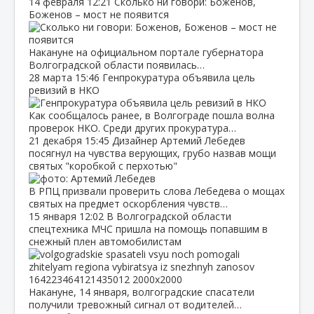
14 февраля
12:21
Сколько ни говори: Боженов,
Боженов – мост не появится
Накануне на официальном портале губернатора
Волгоградской области появилась…
28 марта
15:46
Генпрокуратура объявила цель
ревизий в НКО
Как сообщалось ранее, в Волгограде пошла волна
проверок НКО. Среди других прокуратура…
21 декабря
15:45
Дизайнер Артемий Лебедев
посягнул на чувства верующих, грубо назвав мощи
святых "коробкой с перхотью"
В РПЦ призвали проверить слова Лебедева о мощах
святых на предмет оскорбления чувств…
15 января
12:02
В Волгоградской области
спецтехника МЧС пришла на помощь попавшим в
снежный плен автомобилистам
Накануне, 14 января, волгоградские спасатели
получили тревожный сигнал от водителей…