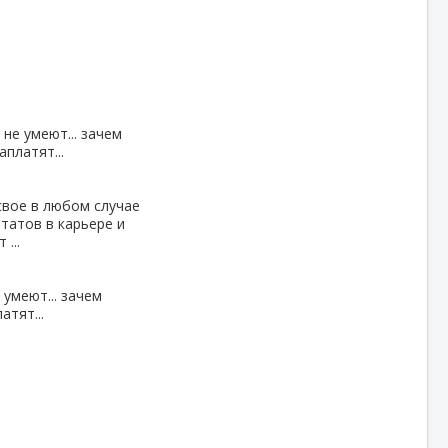
не умеют... зачем
аплатят...
 свое в любом случае
ьтатов в карьере и
...
 умеют... зачем
атят...