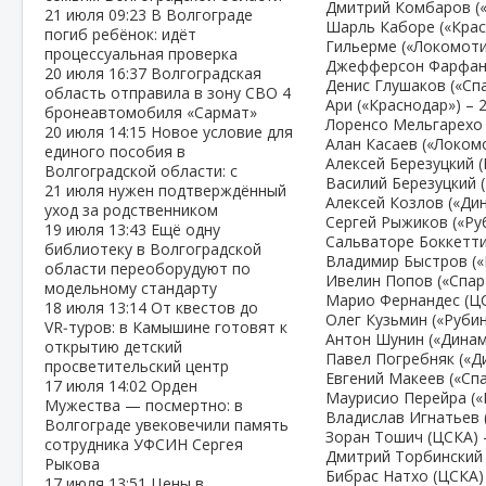
Дмитрий Комбаров («С
21 июля
09:23
В Волгограде
Шарль Каборе («Красн
погиб ребёнок: идёт
Гильерме («Локомотив
процессуальная проверка
Джефферсон Фарфан (
20 июля
16:37
Волгоградская
Денис Глушаков («Спа
область отправила в зону СВО 4
Ари («Краснодар») – 2
бронеавтомобиля «Сармат»
Лоренсо Мельгарехо (
20 июля
14:15
Новое условие для
Алан Касаев («Локомо
единого пособия в
Алексей Березуцкий (
Волгоградской области: с
Василий Березуцкий (
21 июля нужен подтверждённый
Алексей Козлов («Дин
уход за родственником
Сергей Рыжиков («Руб
19 июля
13:43
Ещё одну
Сальваторе Боккетти 
библиотеку в Волгоградской
Владимир Быстров («К
области переоборудуют по
Ивелин Попов («Спарт
модельному стандарту
Марио Фернандес (ЦСК
18 июля
13:14
От квестов до
Олег Кузьмин («Рубин»
VR‑туров: в Камышине готовят к
Антон Шунин («Динамо
открытию детский
Павел Погребняк («Ди
просветительский центр
Евгений Макеев («Спар
17 июля
14:02
Орден
Маурисио Перейра («К
Мужества — посмертно: в
Владислав Игнатьев (
Волгограде увековечили память
Зоран Тошич (ЦСКА) –
сотрудника УФСИН Сергея
Дмитрий Торбинский (
Рыкова
Бибрас Натхо (ЦСКА) 
17 июля
13:51
Цены в