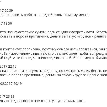
?
17 20:39
адо отправить работать подсобником. Там ему место.
17 19:50
и кто назначает такие суммы, ведь стыдно смотреть матч, бегать 
абивать в ворота противника, деньги за такую игру все к равно з
 в контрактах прописаны, поэтому смысла нет напрягаться, они
... За исключением лишь тех, кто реально хочет добиться резул
й клуб. А те кто сидят в России, чисто за бабло номер отбывают 
.2017 22:13
то назначает такие суммы, ведь стыдно смотреть матч, бегать не
вать в ворота противника, деньги за такую игру все к равно запл
.02.2017 20:19
017 23:33
льно надо их всех к нам в шахту, пусть вкалывают.