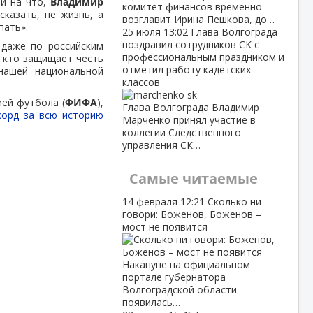
ни на что,
Владимир
комитет финансов временно
 сказать, не жизнь, а
возглавит Ирина Пешкова, до…
пать».
25 июля
13:02
Глава Волгограда
поздравил сотрудников СК с
 даже по российским
профессиональным праздником и
, кто защищает честь
отметил работу кадетских
 нашей национальной
классов
ей футбола (
ФИФА
),
Глава Волгограда Владимир
корд за всю историю
Марченко принял участие в
коллегии Следственного
управления СК…
Самые читаемые
14 февраля
12:21
Сколько ни
говори: Боженов, Боженов –
мост не появится
Накануне на официальном
портале губернатора
Волгоградской области
появилась…