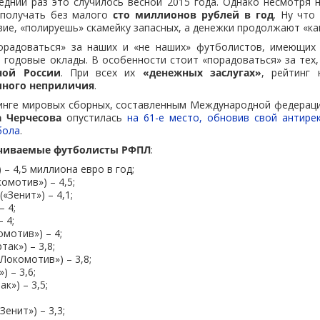
едний раз это случилось весной 2015 года. Однако несмотря 
получать без малого
сто миллионов рублей в год
. Ну что
ие, «полируешь» скамейку запасных, а денежки продолжают «ка
орадоваться» за наших и «не наших» футболистов, имеющих
годовые оклады. В особенности стоит «порадоваться» за тех
ной России
. При всех их
«денежных заслугах»
, рейтинг
лного неприличия
.
инге мировых сборных, составленным Международной федераци
а Черчесова
опустилась
на 61-е место, обновив свой антире
бола
.
чиваемые футболисты РФПЛ
:
 – 4,5 миллиона евро в год;
омотив») – 4,5;
«Зенит») – 4,1;
– 4;
 4;
мотив») – 4;
ак») – 3,8;
Локомотив») – 3,8;
) – 3,6;
к») – 3,5;
;
енит») – 3,3;