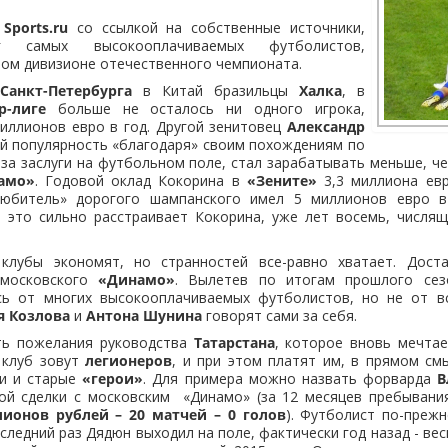
л
Sports.ru
со ссылкой на собственные источники,
нг самых высокооплачиваемых футболистов,
ом дивизионе отечественного чемпионата.
з
Санкт-Петербурга
в Китай бразильцы
Халка
, в
р-лиге
больше не осталось ни одного игрока,
иллионов евро в год. Другой зенитовец
Александр
ий популярность «благодаря» своим похождениям по
 за заслуги на футбольном поле, стал зарабатывать меньше, ч
амо»
. Годовой оклад Кокорина в
«Зените»
3,3 миллиона евр
любитель» дорогого шампанского имел 5 миллионов евро в
и это сильно расстраивает Кокорина, уже лет восемь, числя
клубы экономят, но странностей все-равно хватает. Дост
 московского
«Динамо»
. Вылетев по итогам прошлого се
ь от многих высокооплачиваемых футболистов, но не от в
я Козлова
и
Антона Шунина
говорят сами за себя.
ть пожелания руководства
Татарстана
, которое вновь мечта
в клуб зовут
легионеров
, и при этом платят им, в прямом см
ни и старые
«герои»
. Для примера можно назвать форварда
В
ной сделки с московским «Динамо» (за 12 месяцев пребывани
ионов рублей – 20 матчей – 0 голов
). Футболист по-преж
оследний раз Дядюн выходил на поле, фактически год назад - вес