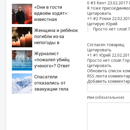
0
#3
Кент
23.02.2017 
«Они в гости
Я тоже присоединяюс
вдвоем ходят»:
Цитировать
+1
#2
Рокки
22.02.201
известная
Цитирую Юрий:
журналистка
Просто нет слов! Г
Женщина и ребёнок
подтвердила роман
погибли из-за
Бондарчука и
непогоды в
Исаковой
Согласен товарищ
Смоленске
Цитировать
Журналист
+1
#1
Юрий
22.02.201
«пожалел убийц
Просто нет слов! Горе
ученого»? Ответ
Цитировать
Обновить список ко
Владимира
RSS лента комментар
Спасатели
Ворсобина на
Добавить комментар
отказались от
отклики читателей
эвакуации тела
Натальи
Имя (обязательное)
Наговицыной с
семитысячника