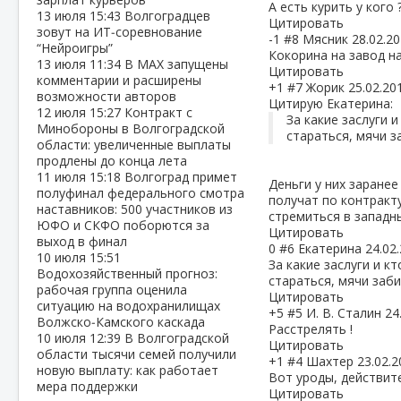
А есть курить у кого 
13 июля
15:43
Волгоградцев
Цитировать
зовут на ИТ‑соревнование
-1
#8
Мясник
28.02.20
“Нейроигры”
Кокорина на завод н
13 июля
11:34
В МАХ запущены
Цитировать
комментарии и расширены
+1
#7
Жорик
25.02.20
возможности авторов
Цитирую Екатерина:
12 июля
15:27
Контракт с
За какие заслуги 
Минобороны в Волгоградской
стараться, мячи з
области: увеличенные выплаты
продлены до конца лета
11 июля
15:18
Волгоград примет
Деньги у них заранее
полуфинал федерального смотра
получат по контракту
наставников: 500 участников из
стремиться в западны
ЮФО и СКФО поборются за
Цитировать
выход в финал
0
#6
Екатерина
24.02
10 июля
15:51
За какие заслуги и к
Водохозяйственный прогноз:
стараться, мячи заби
рабочая группа оценила
Цитировать
ситуацию на водохранилищах
+5
#5
И. В. Сталин
24
Волжско‑Камского каскада
Расстрелять !
10 июля
12:39
В Волгоградской
Цитировать
области тысячи семей получили
+1
#4
Шахтер
23.02.2
новую выплату: как работает
Вот уроды, действите
мера поддержки
Цитировать