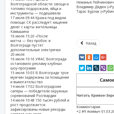
Неманья Пейчинович 
Волгоградской области: овощи и
Владимир Дядюн («Руб
топливо подорожали, яйца и
Тарас Бурлак («Рубин»
инструменты — подешевели
17 июля
09:44
Кража под видом
помощи: СК расследует хищение
денег с карты жительницы
Камышина
16 июля
15:20
«После
матча — без пробок: в
Назад
Волгограде пустят
дополнительные электрички
20 июля
16 июля
10:16
УФАС Волгограда
остановило рекламу клубных
шоу‑программ
15 июля
10:03
В Волгограде трое
мужчин задержаны за похищение
Самое
и вымогательство
14 июля
17:02
Волгоградские
сапёры — победители окружных
Читать Кривое-Зерк
соревнований Росгвардии
14 июля
10:48
150 тысяч рублей и
рост продолжается:
Комментарии
зафиксированы новые рекорды
+2
#9
Акимыч
01.03.2
зарплат курьеров