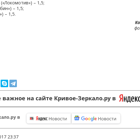
(«Локомотив») – 1,5;
ин») – 1,5;
) – 1,5.
К
фо
 важное на сайте Кривое-Зеркало.ру в
ало.ру в
017 23:37