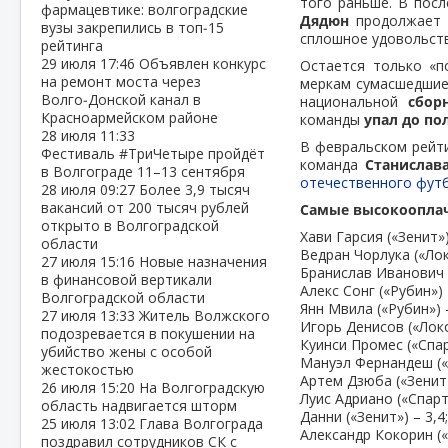
того раньше. В посл
фармацевтике: волгоградские
Дядюн
продолжает 
вузы закрепились в топ‑15
сплошное удовольств
рейтинга
29 июля
17:46
Объявлен конкурс
Остается только «п
на ремонт моста через
меркам сумасшедшие 
Волго‑Донской канал в
национальной
сбор
Красноармейском районе
команды
упал до по
28 июля
11:33
В февральском рейт
Фестиваль #ТриЧетыре пройдёт
команда
Станислав
в Волгограде 11–13 сентября
отечественного фут
28 июля
09:27
Более 3,9 тысяч
вакансий от 200 тысяч рублей
Самые высокоопла
открыто в Волгоградской
Хави Гарсия («Зенит»)
области
Ведран Чорлука («Лок
27 июля
15:16
Новые назначения
Бранислав Иванович (
в финансовой вертикали
Алекс Сонг («Рубин») 
Волгоградской области
Янн Мвила («Рубин») –
27 июля
13:33
Житель Волжского
Игорь Денисов («Локо
подозревается в покушении на
Куинси Промес («Спарт
убийство жены с особой
Мануэл Фернандеш («
жестокостью
Артем Дзюба («Зенит»
26 июля
15:20
На Волгоградскую
Луис Адриано («Спарта
область надвигается шторм
Данни («Зенит») – 3,4
25 июля
13:02
Глава Волгограда
Александр Кокорин («З
поздравил сотрудников СК с