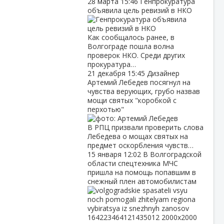
28 марта
15:46
Генпрокуратура
объявила цель ревизий в НКО
Как сообщалось ранее, в
Волгограде пошла волна
проверок НКО. Среди других
прокуратура…
21 декабря
15:45
Дизайнер
Артемий Лебедев посягнул на
чувства верующих, грубо назвав
мощи святых "коробкой с
перхотью"
В РПЦ призвали проверить слова
Лебедева о мощах святых на
предмет оскорбления чувств…
15 января
12:02
В Волгоградской
области спецтехника МЧС
пришла на помощь попавшим в
снежный плен автомобилистам