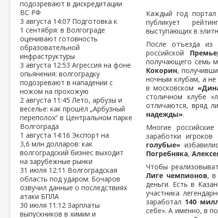
подозревают в дискредитации
ВС РФ
Каждый год порта
3 августа
14:07
Подготовка к
публикует рейти
1 сентября: в Волгограде
выступающих в элитн
оценивают готовность
После отъезда и
образовательной
российской
Премье
инфраструктуры
получающего семь м
3 августа
12:53
Агрессия на фоне
Кокорин
, получивш
опьянения: волгоградку
ночным клубам, а не
подозревают в нападении с
в московском
«Дин
ножом на прохожую
столичном клубе «
2 августа
11:45
Лето, арбузы и
отличаются, вряд л
веселье: как прошёл „Арбузный
надежды»
.
переполох“ в Центральном парке
Волгограда
Многие российские 
1 августа
14:16
Экспорт на
заработки игроков
3,6 млн долларов: как
голубые»
избавилис
волгоградский бизнес выходит
Погребняка
,
Алексе
на зарубежные рынки
Чтобы реализовыва
31 июля
12:11
Волгоградская
Лиге чемпионов
, 
область под ударом: Бочаров
деньги. Есть в Каза
озвучил данные о последствиях
участника легендар
атаки БПЛА
заработал
140 милл
30 июля
11:12
Зарплаты
себе». А именно, в п
выпускников в химии и