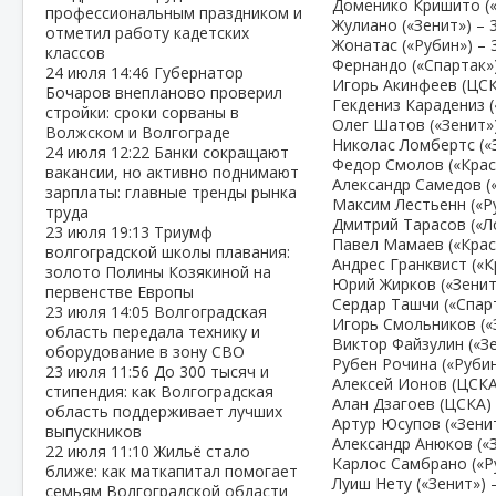
Доменико Кришито («З
профессиональным праздником и
Жулиано («Зенит») – 3
отметил работу кадетских
Жонатас («Рубин») – 3
классов
Фернандо («Спартак») 
24 июля
14:46
Губернатор
Игорь Акинфеев (ЦСКА
Бочаров внепланово проверил
Гекдениз Карадениз («
стройки: сроки сорваны в
Олег Шатов («Зенит») 
Волжском и Волгограде
Николас Ломбертс («З
24 июля
12:22
Банки сокращают
Федор Смолов («Красн
вакансии, но активно поднимают
Александр Самедов («
зарплаты: главные тренды рынка
Максим Лестьенн («Ру
труда
Дмитрий Тарасов («Ло
23 июля
19:13
Триумф
Павел Мамаев («Красн
волгоградской школы плавания:
Андрес Гранквист («К
золото Полины Козякиной на
Юрий Жирков («Зенит»
первенстве Европы
Сердар Ташчи («Спарт
23 июля
14:05
Волгоградская
Игорь Смольников («З
область передала технику и
Виктор Файзулин («Зен
оборудование в зону СВО
Рубен Рочина («Рубин»
23 июля
11:56
До 300 тысяч и
Алексей Ионов (ЦСКА)
стипендия: как Волгоградская
Алан Дзагоев (ЦСКА) –
область поддерживает лучших
Артур Юсупов («Зенит
выпускников
Александр Анюков («З
22 июля
11:10
Жильё стало
Карлос Самбрано («Ру
ближе: как маткапитал помогает
Луиш Нету («Зенит») –
семьям Волгоградской области