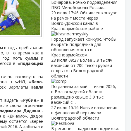
Бочарова, ночью подразделения
ПВО Минобороны России…
29 июля
17:46
Объявлен конкурс
на ремонт моста через
Волго‑Донской канал в
Красноармейском районе
Город запускает конкурс, чтобы
выбрать подрядчика для
ем в годы пребывания
обновления моста в
о, в то время как в
Красноармейском…
 год. Хоть суммы и
28 июля
09:27
Более 3,9 тысяч
щегося в
«подающих
вакансий от 200 тысяч рублей
открыто в Волгоградской
области
аточно взглянуть на
зона в
ФНЛ
,
«бело-
По данным за май — июнь 2026,
сех. Зарплаты
Павла
в Волгоградской области
размещено свыше 3,9 тыс.
ет видеть
«Рубин»
в
вакансий с…
ысле слова огромные
27 июля
15:16
Новые назначения
ладимира Дядюна
-
в финансовой вертикали
я в «Динамо», Дядюн
Волгоградской области
нему остается «верен
ной 2016. А забивал и
В регионе — кадровые подвижки: