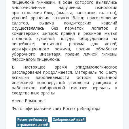
пищеблоке гимназии, в ходе которого выявились
многочисленные нарушения: технологии
приготовления блюд (омлета, запеканки, салатов);
условий хранения готовых блюд; приготовление
салатов, выдача кондитерских изделий
осуществлялась без перчаток, лопаток и
кондитерских щипцов; правил и режимов мытья
столовой, кухонной посуды, оборудования на
пищеблоке; питьевого режима для детей;
дезинфекционного режима, правил обработки
уборочного инвентаря; правил личной гигиены
персоналом пищеблока.
В настоящее время эпидемиологическое
расследование продолжается. Материалы по факту
вспышки заболеваемости острой кишечной
инфекцией норовирусной этиологии учащихся и
работников хабаровской гимназии переданы в
следственные органы.
Алена Романова
Фото: официальный сайт Роспотребнадзора
Роспотребнадзор
Хабаровский край
отравление детей