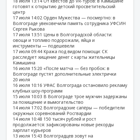
18 июля
13:14
От квестов до VR‑туров: в Камышине
готовят к открытию детский просветительский
центр
17 июля
14:02
Орден Мужества — посмертно: в
Волгограде увековечили память сотрудника УФСИН
Сергея Рыкова
17 июля
13:51
Цены в Волгоградской области:
овощи и топливо подорожали, яйца и
инструменты — подешевели
17 июля
09:44
Кража под видом помощи: СК
расследует хищение денег с карты жительницы
Камышина
16 июля
15:20
«После матча — без пробок: в
Волгограде пустят дополнительные электрички
20 июля
16 июля
10:16
УФАС Волгограда остановило рекламу
клубных шоу‑программ
15 июля
10:03
В Волгограде трое мужчин задержаны
за похищение и вымогательство
14 июля
17:02
Волгоградские сапёры — победители
окружных соревнований Росгвардии
14 июля
10:48
150 тысяч рублей и рост
продолжается: зафиксированы новые рекорды
зарплат курьеров
13 июля
15:43
Волгоградцев зовут на