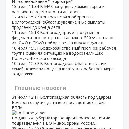
ИТ‑соревнование “Нейроигры”
13 июля
11:34
В МАХ запущены комментарии и
расширены возможности авторов
12 июля
15:27
Контракт с Минобороны в
Волгоградской области: увеличенные выплаты
продлены до конца лета
11 июля
15:18
Волгоград примет полуфинал
федерального смотра наставников: 500 участников
из ЮФО и СКФО поборются за выход в финал
10 июля
15:51
Водохозяйственный прогноз: рабочая
группа оценила ситуацию на водохранилищах
Волжско‑Камского каскада
10 июля
12:39
В Волгоградской области тысячи
семей получили новую выплату: как работает мера
поддержки
Главные новости
31 июля
12:11
Волгоградская область под ударом:
Бочаров озвучил данные о последствиях атаки
БПЛА
По данным губернатора Андрея Бочарова, ночью
подразделения ПВО Минобороны России…
29 июля
17:46
Объявлен конкурс на ремонт моста