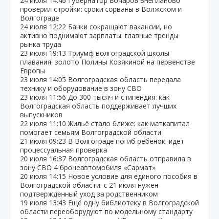
24 июля
14:46
Губернатор Бочаров внепланово
проверил стройки: сроки сорваны в Волжском и
Волгограде
24 июля
12:22
Банки сокращают вакансии, но
активно поднимают зарплаты: главные тренды
рынка труда
23 июля
19:13
Триумф волгоградской школы
плавания: золото Полины Козякиной на первенстве
Европы
23 июля
14:05
Волгоградская область передала
технику и оборудование в зону СВО
23 июля
11:56
До 300 тысяч и стипендия: как
Волгоградская область поддерживает лучших
выпускников
22 июля
11:10
Жильё стало ближе: как маткапитал
помогает семьям Волгоградской области
21 июля
09:23
В Волгограде погиб ребёнок: идёт
процессуальная проверка
20 июля
16:37
Волгоградская область отправила в
зону СВО 4 бронеавтомобиля «Сармат»
20 июля
14:15
Новое условие для единого пособия в
Волгоградской области: с 21 июля нужен
подтверждённый уход за родственником
19 июля
13:43
Ещё одну библиотеку в Волгоградской
области переоборудуют по модельному стандарту