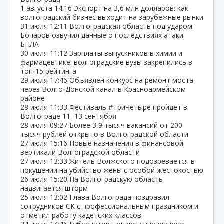
1 августа
14:16
Экспорт на 3,6 млн долларов: как
волгоградский бизнес выходит на зарубежные рынки
31 июля
12:11
Волгоградская область под ударом:
Бочаров озвучил данные о последствиях атаки
БПЛА
30 июля
11:12
Зарплаты выпускников в химии и
фармацевтике: волгоградские вузы закрепились в
топ‑15 рейтинга
29 июля
17:46
Объявлен конкурс на ремонт моста
через Волго‑Донской канал в Красноармейском
районе
28 июля
11:33
Фестиваль #ТриЧетыре пройдёт в
Волгограде 11–13 сентября
28 июля
09:27
Более 3,9 тысяч вакансий от 200
тысяч рублей открыто в Волгоградской области
27 июля
15:16
Новые назначения в финансовой
вертикали Волгоградской области
27 июля
13:33
Житель Волжского подозревается в
покушении на убийство жены с особой жестокостью
26 июля
15:20
На Волгоградскую область
надвигается шторм
25 июля
13:02
Глава Волгограда поздравил
сотрудников СК с профессиональным праздником и
отметил работу кадетских классов