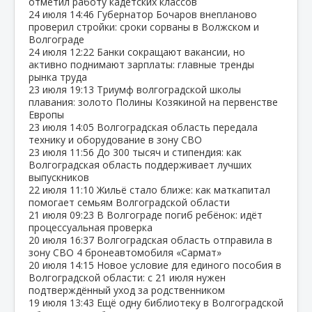
отметил работу кадетских классов
24 июля
14:46
Губернатор Бочаров внепланово
проверил стройки: сроки сорваны в Волжском и
Волгограде
24 июля
12:22
Банки сокращают вакансии, но
активно поднимают зарплаты: главные тренды
рынка труда
23 июля
19:13
Триумф волгоградской школы
плавания: золото Полины Козякиной на первенстве
Европы
23 июля
14:05
Волгоградская область передала
технику и оборудование в зону СВО
23 июля
11:56
До 300 тысяч и стипендия: как
Волгоградская область поддерживает лучших
выпускников
22 июля
11:10
Жильё стало ближе: как маткапитал
помогает семьям Волгоградской области
21 июля
09:23
В Волгограде погиб ребёнок: идёт
процессуальная проверка
20 июля
16:37
Волгоградская область отправила в
зону СВО 4 бронеавтомобиля «Сармат»
20 июля
14:15
Новое условие для единого пособия в
Волгоградской области: с 21 июля нужен
подтверждённый уход за родственником
19 июля
13:43
Ещё одну библиотеку в Волгоградской