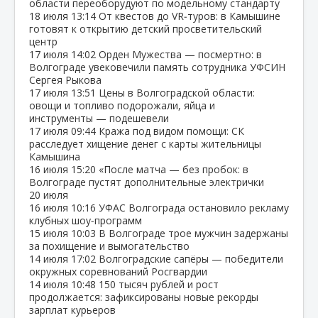
области переоборудуют по модельному стандарту
18 июля
13:14
От квестов до VR‑туров: в Камышине
готовят к открытию детский просветительский
центр
17 июля
14:02
Орден Мужества — посмертно: в
Волгограде увековечили память сотрудника УФСИН
Сергея Рыкова
17 июля
13:51
Цены в Волгоградской области:
овощи и топливо подорожали, яйца и
инструменты — подешевели
17 июля
09:44
Кража под видом помощи: СК
расследует хищение денег с карты жительницы
Камышина
16 июля
15:20
«После матча — без пробок: в
Волгограде пустят дополнительные электрички
20 июля
16 июля
10:16
УФАС Волгограда остановило рекламу
клубных шоу‑программ
15 июля
10:03
В Волгограде трое мужчин задержаны
за похищение и вымогательство
14 июля
17:02
Волгоградские сапёры — победители
окружных соревнований Росгвардии
14 июля
10:48
150 тысяч рублей и рост
продолжается: зафиксированы новые рекорды
зарплат курьеров