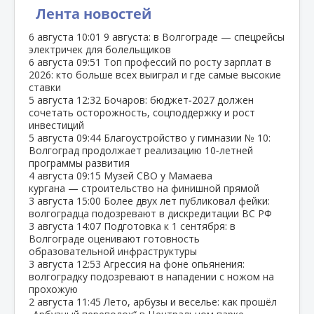
Лента новостей
6 августа
10:01
9 августа: в Волгограде — спецрейсы
электричек для болельщиков
6 августа
09:51
Топ профессий по росту зарплат в
2026: кто больше всех выиграл и где самые высокие
ставки
5 августа
12:32
Бочаров: бюджет‑2027 должен
сочетать осторожность, соцподдержку и рост
инвестиций
5 августа
09:44
Благоустройство у гимназии № 10:
Волгоград продолжает реализацию 10‑летней
программы развития
4 августа
09:15
Музей СВО у Мамаева
кургана — строительство на финишной прямой
3 августа
15:00
Более двух лет публиковал фейки:
волгоградца подозревают в дискредитации ВС РФ
3 августа
14:07
Подготовка к 1 сентября: в
Волгограде оценивают готовность
образовательной инфраструктуры
3 августа
12:53
Агрессия на фоне опьянения:
волгоградку подозревают в нападении с ножом на
прохожую
2 августа
11:45
Лето, арбузы и веселье: как прошёл