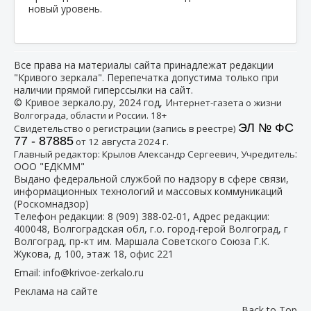
новый уровень.
Все права на материалы сайта принадлежат редакции
"Кривого зеркала". Перепечатка допустима только при
наличии прямой гиперссылки на сайт.
© Кривое зеркало.ру, 2024 год, И
нтернет-газета о жизни
Волгограда, области и России. 18+
ЭЛ № ФС
Свидетельство о регистрации (запись в реестре)
77 - 87885
от 12 августа 2024 г.
:
Главный редактор: Крылов Александр Сергеевич, Учредитель
ООО "ЕДКММ"
Выдано федеральной службой по надзору в сфере связи,
информационных технологий и массовых коммуникаций
(Роскомнадзор)
Телефон редакции:
8 (909) 388-02-01
, Адрес редакции:
400048, Волгоградская обл, г.о. город-герой Волгоград, г
Волгоград, пр-кт им. Маршала Советского Союза Г.К.
Жукова, д. 100, этаж 18, офис 221
Email:
info@krivoe-zerkalo.ru
Реклама на сайте
Back to Top