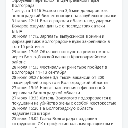
„Арбузный переполох“ в Центральном парке
Волгограда
1 августа
14:16
Экспорт на 3,6 млн долларов: как
волгоградский бизнес выходит на зарубежные рынки
31 июля
12:11
Волгоградская область под ударом:
Бочаров озвучил данные о последствиях атаки
БПЛА
30 июля
11:12
Зарплаты выпускников в химии и
фармацевтике: волгоградские вузы закрепились в
топ‑15 рейтинга
29 июля
17:46
Объявлен конкурс на ремонт моста
через Волго‑Донской канал в Красноармейском
районе
28 июля
11:33
Фестиваль #ТриЧетыре пройдёт в
Волгограде 11–13 сентября
28 июля
09:27
Более 3,9 тысяч вакансий от 200
тысяч рублей открыто в Волгоградской области
27 июля
15:16
Новые назначения в финансовой
вертикали Волгоградской области
27 июля
13:33
Житель Волжского подозревается в
покушении на убийство жены с особой жестокостью
26 июля
15:20
На Волгоградскую область
надвигается шторм
25 июля
13:02
Глава Волгограда поздравил
сотрудников СК с профессиональным праздником и