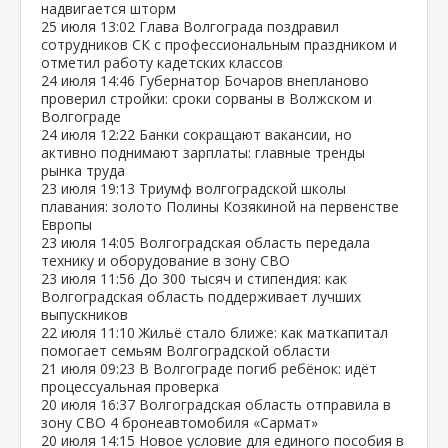
надвигается шторм
25 июля
13:02
Глава Волгограда поздравил
сотрудников СК с профессиональным праздником и
отметил работу кадетских классов
24 июля
14:46
Губернатор Бочаров внепланово
проверил стройки: сроки сорваны в Волжском и
Волгограде
24 июля
12:22
Банки сокращают вакансии, но
активно поднимают зарплаты: главные тренды
рынка труда
23 июля
19:13
Триумф волгоградской школы
плавания: золото Полины Козякиной на первенстве
Европы
23 июля
14:05
Волгоградская область передала
технику и оборудование в зону СВО
23 июля
11:56
До 300 тысяч и стипендия: как
Волгоградская область поддерживает лучших
выпускников
22 июля
11:10
Жильё стало ближе: как маткапитал
помогает семьям Волгоградской области
21 июля
09:23
В Волгограде погиб ребёнок: идёт
процессуальная проверка
20 июля
16:37
Волгоградская область отправила в
зону СВО 4 бронеавтомобиля «Сармат»
20 июля
14:15
Новое условие для единого пособия в