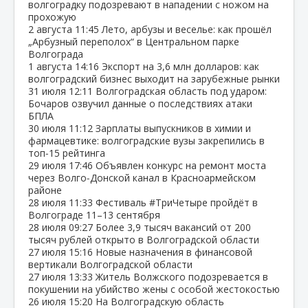
волгоградку подозревают в нападении с ножом на
прохожую
2 августа
11:45
Лето, арбузы и веселье: как прошёл
„Арбузный переполох“ в Центральном парке
Волгограда
1 августа
14:16
Экспорт на 3,6 млн долларов: как
волгоградский бизнес выходит на зарубежные рынки
31 июля
12:11
Волгоградская область под ударом:
Бочаров озвучил данные о последствиях атаки
БПЛА
30 июля
11:12
Зарплаты выпускников в химии и
фармацевтике: волгоградские вузы закрепились в
топ‑15 рейтинга
29 июля
17:46
Объявлен конкурс на ремонт моста
через Волго‑Донской канал в Красноармейском
районе
28 июля
11:33
Фестиваль #ТриЧетыре пройдёт в
Волгограде 11–13 сентября
28 июля
09:27
Более 3,9 тысяч вакансий от 200
тысяч рублей открыто в Волгоградской области
27 июля
15:16
Новые назначения в финансовой
вертикали Волгоградской области
27 июля
13:33
Житель Волжского подозревается в
покушении на убийство жены с особой жестокостью
26 июля
15:20
На Волгоградскую область