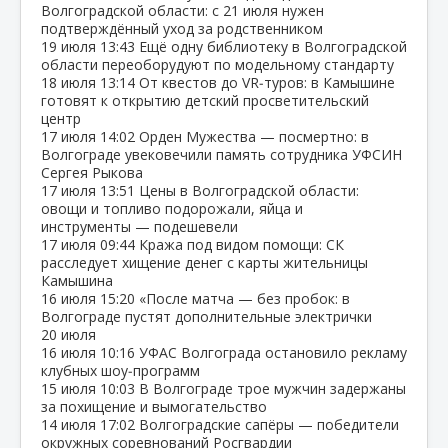
Волгоградской области: с 21 июля нужен
подтверждённый уход за родственником
19 июля
13:43
Ещё одну библиотеку в Волгоградской
области переоборудуют по модельному стандарту
18 июля
13:14
От квестов до VR‑туров: в Камышине
готовят к открытию детский просветительский
центр
17 июля
14:02
Орден Мужества — посмертно: в
Волгограде увековечили память сотрудника УФСИН
Сергея Рыкова
17 июля
13:51
Цены в Волгоградской области:
овощи и топливо подорожали, яйца и
инструменты — подешевели
17 июля
09:44
Кража под видом помощи: СК
расследует хищение денег с карты жительницы
Камышина
16 июля
15:20
«После матча — без пробок: в
Волгограде пустят дополнительные электрички
20 июля
16 июля
10:16
УФАС Волгограда остановило рекламу
клубных шоу‑программ
15 июля
10:03
В Волгограде трое мужчин задержаны
за похищение и вымогательство
14 июля
17:02
Волгоградские сапёры — победители
окружных соревнований Росгвардии