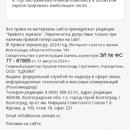
В торгово-развлекательном комплексе в Волжском
зарегистрировано наибольшее число…
Все права на материалы сайта принадлежат редакции
"Кривого зеркала". Перепечатка допустима только при
наличии прямой гиперссылки на сайт.
© Кривое зеркало.ру, 2024 год, И
нтернет-газета о жизни
Волгограда, области и России. 18+
ЭЛ № ФС
Свидетельство о регистрации (запись в реестре)
77 - 87885
от 12 августа 2024 г.
:
Главный редактор: Крылов Александр Сергеевич, Учредитель
ООО "ЕДКММ"
Выдано федеральной службой по надзору в сфере связи,
информационных технологий и массовых коммуникаций
(Роскомнадзор)
Телефон редакции:
8 (909) 388-02-01
, Адрес редакции:
400048, Волгоградская обл, г.о. город-герой Волгоград, г
Волгоград, пр-кт им. Маршала Советского Союза Г.К.
Жукова, д. 100, этаж 18, офис 221
Email:
info@krivoe-zerkalo.ru
Реклама на сайте