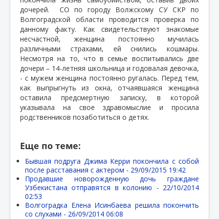
дочерей.
СО по городу Волжскому СУ СКР по
Волгоградской области проводится проверка по
данному факту. Как свидетельствуют знакомые
несчастной, женщина постоянно мучилась
различными страхами, ей снились кошмары.
Несмотря на то, что в семье воспитывались две
дочери – 14-летняя школьница и годовалая девочка,
- с мужем женщина постоянно ругалась. Перед тем,
как выпрыгнуть из окна, отчаявшаяся женщина
оставила предсмертную записку, в которой
указывала на свое здравомыслие и просила
родственников позаботиться о детях.
Еще по теме:
Бывшая подруга Джима Керри покончила с собой
после расставания с актером -
29/09/2015 19:42
Продавшие новорожденную дочь граждане
Узбекистана отправятся в колонию -
22/10/2014
02:53
Волгоградка Елена Исинбаева решила покончить
со слухами -
26/09/2014 06:08