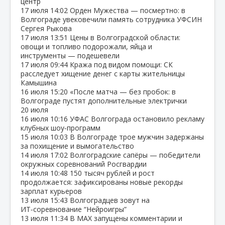
центр
17 июля
14:02
Орден Мужества — посмертно: в
Волгограде увековечили память сотрудника УФСИН
Сергея Рыкова
17 июля
13:51
Цены в Волгоградской области:
овощи и топливо подорожали, яйца и
инструменты — подешевели
17 июля
09:44
Кража под видом помощи: СК
расследует хищение денег с карты жительницы
Камышина
16 июля
15:20
«После матча — без пробок: в
Волгограде пустят дополнительные электрички
20 июля
16 июля
10:16
УФАС Волгограда остановило рекламу
клубных шоу‑программ
15 июля
10:03
В Волгограде трое мужчин задержаны
за похищение и вымогательство
14 июля
17:02
Волгоградские сапёры — победители
окружных соревнований Росгвардии
14 июля
10:48
150 тысяч рублей и рост
продолжается: зафиксированы новые рекорды
зарплат курьеров
13 июля
15:43
Волгоградцев зовут на
ИТ‑соревнование “Нейроигры”
13 июля
11:34
В МАХ запущены комментарии и