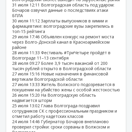
31 июля
12:11
Волгоградская область под ударом:
Бочаров озвучил данные о последствиях атаки
БПЛА
30 июля
11:12
Зарплаты выпускников в химии и
фармацевтике: волгоградские вузы закрепились в
топ‑15 рейтинга
29 июля
17:46
Объявлен конкурс на ремонт моста
через Волго‑Донской канал в Красноармейском
районе
28 июля
11:33
Фестиваль #ТриЧетыре пройдёт в
Волгограде 11–13 сентября
28 июля
09:27
Более 3,9 тысяч вакансий от 200
тысяч рублей открыто в Волгоградской области
27 июля
15:16
Новые назначения в финансовой
вертикали Волгоградской области
27 июля
13:33
Житель Волжского подозревается в
покушении на убийство жены с особой жестокостью
26 июля
15:20
На Волгоградскую область
надвигается шторм
25 июля
13:02
Глава Волгограда поздравил
сотрудников СК с профессиональным праздником и
отметил работу кадетских классов
24 июля
14:46
Губернатор Бочаров внепланово
проверил стройки: сроки сорваны в Волжском и