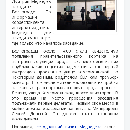
Дмитрий Медведев
находится в
Волгограде. По
информации
корреспондента
интернет-издания,
Медведев уже
находится в шатре,
где только что началось заседание.
Волгоградцы около 14:00 стали свидетелями
появления правительственного кортежа на
центральных улицах города. Так, некоторые из них
опубликовалив соцсетях видеозапись, как черный
«Мерседес» проехал по улице Комсомольской. По
некоторым данным, водителем был сам премьер-
министр. В том числе жители жаловались на пробки
на главных транспортных артериях города: проспект
Ленина, улица Комсомольская, шоссе Авиаторов. В
это время на место проведения заседания
подъезжали первые делегаты. Первым свое место в
мобильном зале заседаний занял глава Минприроды
Сергей Донской. Он должен стать основным
докладчиком.
Напомним,
сегодняшний визит Медведева
станет