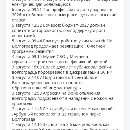
электричек для болельщиков
6 августа
09:51
Топ профессий по росту зарплат в
2026: кто больше всех выиграл и где самые высокие
ставки
5 августа
12:32
Бочаров: бюджет‑2027 должен
сочетать осторожность, соцподдержку и рост
инвестиций
5 августа
09:44
Благоустройство у гимназии № 10:
Волгоград продолжает реализацию 10‑летней
программы развития
4 августа
09:15
Музей СВО у Мамаева
кургана — строительство на финишной прямой
3 августа
15:00
Более двух лет публиковал фейки:
волгоградца подозревают в дискредитации ВС РФ
3 августа
14:07
Подготовка к 1 сентября: в
Волгограде оценивают готовность
образовательной инфраструктуры
3 августа
12:53
Агрессия на фоне опьянения:
волгоградку подозревают в нападении с ножом на
прохожую
2 августа
11:45
Лето, арбузы и веселье: как прошёл
„Арбузный переполох“ в Центральном парке
Волгограда
1 августа
14:16
Экспорт на 3,6 млн долларов: как
волгоградский бизнес выходит на зарубежные рынки