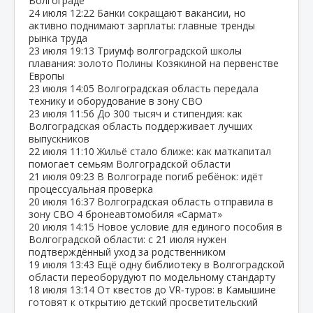
Волгограде
24 июля
12:22
Банки сокращают вакансии, но
активно поднимают зарплаты: главные тренды
рынка труда
23 июля
19:13
Триумф волгоградской школы
плавания: золото Полины Козякиной на первенстве
Европы
23 июля
14:05
Волгоградская область передала
технику и оборудование в зону СВО
23 июля
11:56
До 300 тысяч и стипендия: как
Волгоградская область поддерживает лучших
выпускников
22 июля
11:10
Жильё стало ближе: как маткапитал
помогает семьям Волгоградской области
21 июля
09:23
В Волгограде погиб ребёнок: идёт
процессуальная проверка
20 июля
16:37
Волгоградская область отправила в
зону СВО 4 бронеавтомобиля «Сармат»
20 июля
14:15
Новое условие для единого пособия в
Волгоградской области: с 21 июля нужен
подтверждённый уход за родственником
19 июля
13:43
Ещё одну библиотеку в Волгоградской
области переоборудуют по модельному стандарту
18 июля
13:14
От квестов до VR‑туров: в Камышине
готовят к открытию детский просветительский