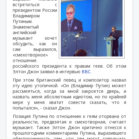
встретиться с
президентом России
Владимиром
Путиным.
Знаменитый
английский
музыкант хочет
обсудить, как он
сам выразился,
«смехотворное»
отношение
российского президента к правам геев. Об этом
Элтон Джон заявил в интервью
BBC
.
При этом британский певец и композитор назвал
эту идею утопичной. «Он (Владимир Путин) может
рассмеяться, когда за мной закроется дверь, и
назвать меня абсолютным идиотом, но по крайней
мере у меня хватит совести сказать, что я
попытался», - сказал Джон.
Позиция Путина по отношению к геям оторвана от
реальности, предвзятая и смехотворная, считает
музыкант. Также Элтон Джон критично отнесся к
прошлогодним комментариям Путина, выразившего
обеспокоенность тем, что геи могут совращать