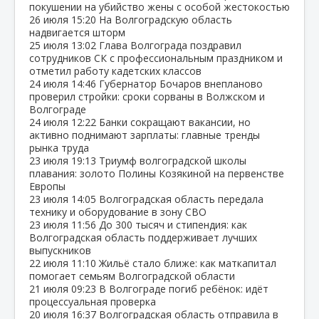
покушении на убийство жены с особой жестокостью
26 июля
15:20
На Волгоградскую область
надвигается шторм
25 июля
13:02
Глава Волгограда поздравил
сотрудников СК с профессиональным праздником и
отметил работу кадетских классов
24 июля
14:46
Губернатор Бочаров внепланово
проверил стройки: сроки сорваны в Волжском и
Волгограде
24 июля
12:22
Банки сокращают вакансии, но
активно поднимают зарплаты: главные тренды
рынка труда
23 июля
19:13
Триумф волгоградской школы
плавания: золото Полины Козякиной на первенстве
Европы
23 июля
14:05
Волгоградская область передала
технику и оборудование в зону СВО
23 июля
11:56
До 300 тысяч и стипендия: как
Волгоградская область поддерживает лучших
выпускников
22 июля
11:10
Жильё стало ближе: как маткапитал
помогает семьям Волгоградской области
21 июля
09:23
В Волгограде погиб ребёнок: идёт
процессуальная проверка
20 июля
16:37
Волгоградская область отправила в