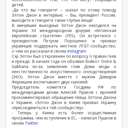
детей.
-Да что вы говорите! – сказал по этому поводу
Элтон Джон в интервью. – Вы, президент России,
выходите и говорите такие глупые вещи!
В минувшие выходные Элтон Джон находился на
Украине XII международном форуме «Ялтинская
европейская стратегия» (YES). Он встретился с
президентом Петром Порошенко и призвал
украинцев поддержать местное ЛГБТ-сообщество,
о чем он рассказал в своем
Instagram
.
Сэр Элтон был откровенен по вопросу о правах геев
и прежде. В начале года он объявил бойкот Dolce &
Gabbana из-за заявления глав Дома моды о
неестественности искусственного оплодотворения
(ЭКО). Элтон Джон вместе с мужем Дэвидом
Фернишем воспитывают двух сыновей.
Председатель комитета Госдумы РФ по
международным делам Алексей Пушков с иронией
прокомментировал обращение певца Элтона Джона
к Украине. «Элтон Джон в Киеве призвал Украину
«присоединиться к гей-сообществу».
- Теперь у Киева есть более осуществимая
программа, чем вступление в ЕС, - написал Пушков в
своем
Twitter
.