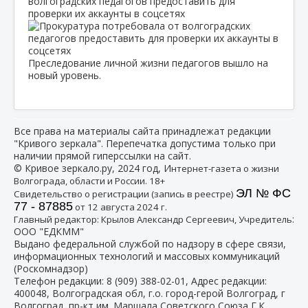
волгоградских педагогов предоставить для
проверки их аккаунты в соцсетях
Преследование личной жизни педагогов вышло на
новый уровень.
Все права на материалы сайта принадлежат редакции
"Кривого зеркала". Перепечатка допустима только при
наличии прямой гиперссылки на сайт.
© Кривое зеркало.ру, 2024 год, И
нтернет-газета о жизни
Волгограда, области и России. 18+
ЭЛ № ФС
Свидетельство о регистрации (запись в реестре)
77 - 87885
от 12 августа 2024 г.
:
Главный редактор: Крылов Александр Сергеевич, Учредитель
ООО "ЕДКММ"
Выдано федеральной службой по надзору в сфере связи,
информационных технологий и массовых коммуникаций
(Роскомнадзор)
Телефон редакции:
8 (909) 388-02-01
, Адрес редакции:
400048, Волгоградская обл, г.о. город-герой Волгоград, г
Волгоград, пр-кт им. Маршала Советского Союза Г.К.