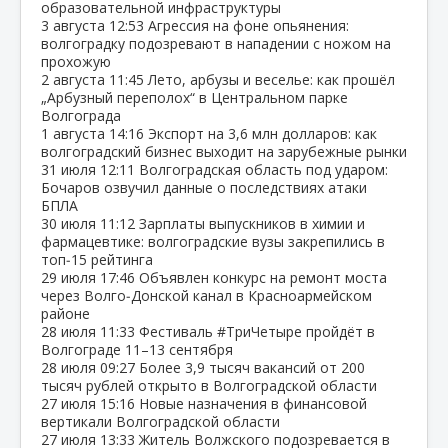
образовательной инфраструктуры
3 августа
12:53
Агрессия на фоне опьянения:
волгоградку подозревают в нападении с ножом на
прохожую
2 августа
11:45
Лето, арбузы и веселье: как прошёл
„Арбузный переполох“ в Центральном парке
Волгограда
1 августа
14:16
Экспорт на 3,6 млн долларов: как
волгоградский бизнес выходит на зарубежные рынки
31 июля
12:11
Волгоградская область под ударом:
Бочаров озвучил данные о последствиях атаки
БПЛА
30 июля
11:12
Зарплаты выпускников в химии и
фармацевтике: волгоградские вузы закрепились в
топ‑15 рейтинга
29 июля
17:46
Объявлен конкурс на ремонт моста
через Волго‑Донской канал в Красноармейском
районе
28 июля
11:33
Фестиваль #ТриЧетыре пройдёт в
Волгограде 11–13 сентября
28 июля
09:27
Более 3,9 тысяч вакансий от 200
тысяч рублей открыто в Волгоградской области
27 июля
15:16
Новые назначения в финансовой
вертикали Волгоградской области
27 июля
13:33
Житель Волжского подозревается в