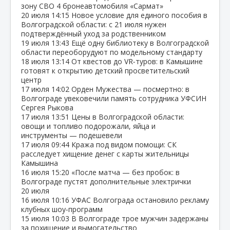
зону СВО 4 бронеавтомобиля «Сармат»
20 июля
14:15
Новое условие для единого пособия в
Волгоградской области: с 21 июля нужен
подтверждённый уход за родственником
19 июля
13:43
Ещё одну библиотеку в Волгоградской
области переоборудуют по модельному стандарту
18 июля
13:14
От квестов до VR‑туров: в Камышине
готовят к открытию детский просветительский
центр
17 июля
14:02
Орден Мужества — посмертно: в
Волгограде увековечили память сотрудника УФСИН
Сергея Рыкова
17 июля
13:51
Цены в Волгоградской области:
овощи и топливо подорожали, яйца и
инструменты — подешевели
17 июля
09:44
Кража под видом помощи: СК
расследует хищение денег с карты жительницы
Камышина
16 июля
15:20
«После матча — без пробок: в
Волгограде пустят дополнительные электрички
20 июля
16 июля
10:16
УФАС Волгограда остановило рекламу
клубных шоу‑программ
15 июля
10:03
В Волгограде трое мужчин задержаны
за похищение и вымогательство