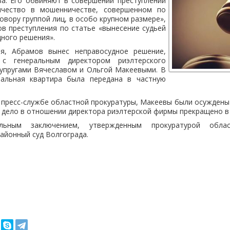
ва. Его обвиняют в совершении преступлений
ичество в мошенничестве, совершенном по
овору группой лиц, в особо крупном размере»,
ов преступления по статье «вынесение судьей
ного решения».
ия, Абрамов вынес неправосудное решение,
 с генеральным директором риэлтерского
супругами Вячеславом и Ольгой Макеевыми. В
пальная квартира была передана в частную
 пресс-службе областной прокуратуры, Макеевы были осуждены 
е дело в отношении директора риэлтерской фирмы прекращено в 
ьным заключением, утвержденным прокуратурой обла
айонный суд Волгограда.