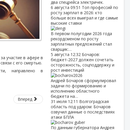
два спецрейса электричек.
6 августа
09:51
Топ профессий по
росту зарплат в 2026: кто
больше всех выиграл и где самые
высокие ставки
В первом полугодии 2026 года
рекордсменом по росту
зарплатных предложений стал
сварщик:…
5 августа
12:32
Бочаров:
за участие в афере в
бюджет‑2027 должен сочетать
связи с его смертью.
осторожность, соцподдержку и
рост инвестиций
сти, направлено в
Андрей Бочаров сформулировал
задачи по формированию и
исполнению областного
бюджета на…
Вперед
31 июля
12:11
Волгоградская
область под ударом: Бочаров
озвучил данные о последствиях
атаки БПЛА
По данным губернатора Андрея