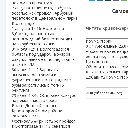
ножом на прохожую
2 августа
11:45
Лето, арбузы и
Самое
веселье: как прошёл „Арбузный
переполох“ в Центральном парке
Волгограда
Читать Кривое-Зерк
1 августа
14:16
Экспорт на
3,6 млн долларов: как
волгоградский бизнес выходит
Комментарии
на зарубежные рынки
0
#1
Анонимный
23.0
31 июля
12:11
Волгоградская
Абрамов вынес непра
область под ударом: Бочаров
реальным, а не с усл
озвучил данные о последствиях
Цитировать
атаки БПЛА
Обновить список ко
30 июля
11:12
Зарплаты
RSS лента комментар
выпускников в химии и
Добавить комментар
фармацевтике: волгоградские
вузы закрепились в топ‑15
рейтинга
Имя (обязательное)
29 июля
17:46
Объявлен конкурс
на ремонт моста через
Волго‑Донской канал в
Красноармейском районе
28 июля
11:33
Фестиваль #ТриЧетыре пройдёт
в Волгограде 11–13 сентября