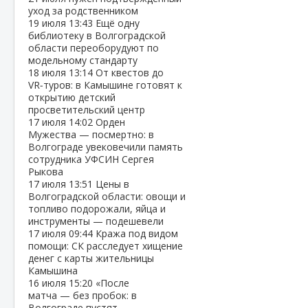
уход за родственником
19 июля
13:43
Ещё одну
библиотеку в Волгоградской
области переоборудуют по
модельному стандарту
18 июля
13:14
От квестов до
VR‑туров: в Камышине готовят к
открытию детский
просветительский центр
17 июля
14:02
Орден
Мужества — посмертно: в
Волгограде увековечили память
сотрудника УФСИН Сергея
Рыкова
17 июля
13:51
Цены в
Волгоградской области: овощи и
топливо подорожали, яйца и
инструменты — подешевели
17 июля
09:44
Кража под видом
помощи: СК расследует хищение
денег с карты жительницы
Камышина
16 июля
15:20
«После
матча — без пробок: в
Волгограде пустят