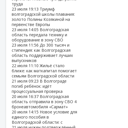
труда
23 июля
19:13
Триумф
волгоградской школы плавания:
золото Полины Козякиной на
первенстве Европы
23 июля
14:05
Волгоградская
область передала технику и
оборудование в зону СВО
23 июля
11:56
До 300 тысяч и
стипендия: как Волгоградская
область поддерживает лучших
выпускников
22 июля
11:10
Жильё стало
ближе: как маткапитал помогает
семьям Волгоградской области
21 июля
09:23
В Волгограде
погиб ребёнок: идёт
процессуальная проверка
20 июля
16:37
Волгоградская
область отправила в зону СВО 4
бронеавтомобиля «Сармат»
20 июля
14:15
Новое условие для
единого пособия в
Волгоградской области: с
21 июля нужен подтверждённый