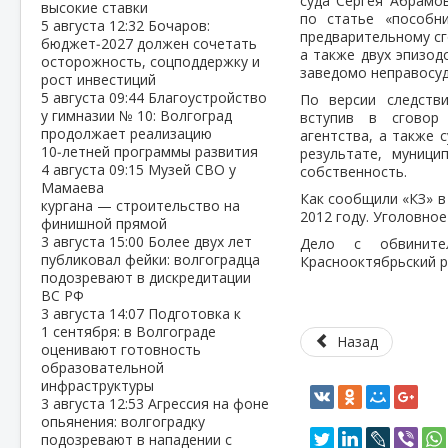
суда Сергея Абрамо
высокие ставки
по статье «пособн
5 августа
12:32
Бочаров:
предварительному сг
бюджет‑2027 должен сочетать
а также двух эпизод
осторожность, соцподдержку и
заведомо неправосуд
рост инвестиций
5 августа
09:44
Благоустройство
По версии следств
у гимназии № 10: Волгоград
вступив в сговор
продолжает реализацию
агентства, а также 
10‑летней программы развития
результате, муници
4 августа
09:15
Музей СВО у
собственность.
Мамаева
Как сообщили «КЗ» в
кургана — строительство на
2012 году. Уголовно
финишной прямой
3 августа
15:00
Более двух лет
Дело с обвинител
публиковал фейки: волгоградца
Краснооктябрьский р
подозревают в дискредитации
ВС РФ
3 августа
14:07
Подготовка к
1 сентября: в Волгограде
Назад
оценивают готовность
образовательной
инфраструктуры
3 августа
12:53
Агрессия на фоне
опьянения: волгоградку
подозревают в нападении с