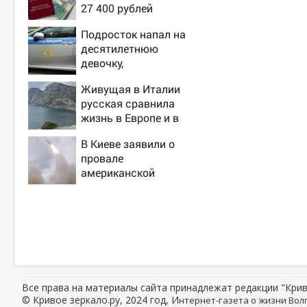
27 400 рублей
вручат пенсионерам
Подросток напал на
в сентябре -
десятилетнюю
PrimaMedia.ru
девочку,
ворвавшись в
Живущая в Италии
квартиру
русская сравнила
жизнь в Европе и в
Крыму
В Киеве заявили о
провале
американской
операции «Убей
лучника» против
России
Все права на материалы сайта принадлежат редакции "Крив
© Кривое зеркало.ру, 2024 год, И
нтернет-газета о жизни Волг