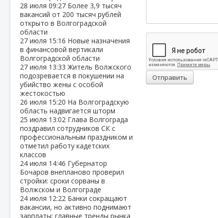
28 июля
09:27
Более 3,9 тысяч
вакансий от 200 тысяч рублей
открыто в Волгоградской
области
27 июля
15:16
Новые назначения
в финансовой вертикали
Волгоградской области
27 июля
13:33
Житель Волжского
подозревается в покушении на
Отправить
убийство жены с особой
жестокостью
26 июля
15:20
На Волгоградскую
область надвигается шторм
25 июля
13:02
Глава Волгограда
поздравил сотрудников СК с
профессиональным праздником и
отметил работу кадетских
классов
24 июля
14:46
Губернатор
Бочаров внепланово проверил
стройки: сроки сорваны в
Волжском и Волгограде
24 июля
12:22
Банки сокращают
вакансии, но активно поднимают
зарплаты: главные тренды рынка