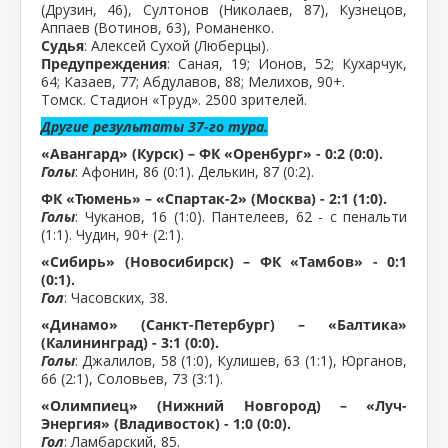
(Друзин, 46), Султонов (Николаев, 87), Кузнецов,
Аппаев (Вотинов, 63), Романенко.
Судья
: Алексей Сухой (Люберцы).
Предупреждения
: Саная, 19; Ионов, 52; Кухарчук,
64; Казаев, 77; Абдулавов, 88; Мелихов, 90+.
Томск. Стадион «Труд». 2500 зрителей.
Другие результаты 37-го тура.
«Авангард» (Курск) – ФК «Оренбург» - 0:2 (0:0).
Голы
: Афонин, 86 (0:1). Делькин, 87 (0:2).
ФК «Тюмень» – «Спартак-2» (Москва) - 2:1 (1:0).
Голы
: Чуканов, 16 (1:0). Пантелеев, 62 - с пенальти
(1:1). Чудин, 90+ (2:1).
«Сибирь» (Новосибирск) – ФК «Тамбов» - 0:1
(0:1).
Гол
: Часовских, 38.
«Динамо» (Санкт-Петербург) – «Балтика»
(Калининград) - 3:1 (0:0).
Голы
: Джалилов, 58 (1:0), Кулишев, 63 (1:1), Юрганов,
66 (2:1), Соловьев, 73 (3:1).
«Олимпиец» (Нижний Новгород) – «Луч-
Энергия» (Владивосток) - 1:0 (0:0).
Гол
: Ламбарский, 85.