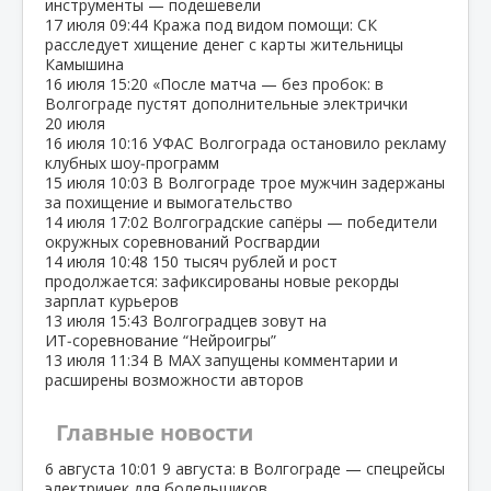
инструменты — подешевели
17 июля
09:44
Кража под видом помощи: СК
расследует хищение денег с карты жительницы
Камышина
16 июля
15:20
«После матча — без пробок: в
Волгограде пустят дополнительные электрички
20 июля
16 июля
10:16
УФАС Волгограда остановило рекламу
клубных шоу‑программ
15 июля
10:03
В Волгограде трое мужчин задержаны
за похищение и вымогательство
14 июля
17:02
Волгоградские сапёры — победители
окружных соревнований Росгвардии
14 июля
10:48
150 тысяч рублей и рост
продолжается: зафиксированы новые рекорды
зарплат курьеров
13 июля
15:43
Волгоградцев зовут на
ИТ‑соревнование “Нейроигры”
13 июля
11:34
В МАХ запущены комментарии и
расширены возможности авторов
Главные новости
6 августа
10:01
9 августа: в Волгограде — спецрейсы
электричек для болельщиков