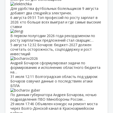
Для удобства футбольных болельщиков 9 августа
добавят два спецрейса электричек.
6 августа
09:51
Топ профессий по росту зарплат в
2026: кто больше всех выиграл и где самые высокие
ставки
В первом полугодии 2026 года рекордсменом по
росту зарплатных предложений стал сварщик:…
5 августа
12:32
Бочаров: бюджет‑2027 должен
сочетать осторожность, соцподдержку и рост
инвестиций
Андрей Бочаров сформулировал задачи по
формированию и исполнению областного бюджета
на…
31 июля
12:11
Волгоградская область под ударом:
Бочаров озвучил данные о последствиях атаки
БПЛА
По данным губернатора Андрея Бочарова, ночью
подразделения ПВО Минобороны России…
29 июля
17:46
Объявлен конкурс на ремонт моста
через Волго‑Донской канал в Красноармейском
районе