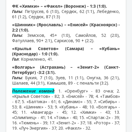
ФК «Химки» – «Факел» (Воронеж) - 1:3 (1:0).
Голы
: Петрусев, 6 (1:0), Сердюк, 62 (1:1), Лебеденко,
61 (1:2), Сердюк, 87 (1:3)
«Шинник» (Ярославль) – «Енисей» (Красноярск) -
2:2 (1:0).
Голы
: Земсков, 45+ (1:0), Самойлов, 52 (2:0),
Фатуллаев, 90+ 2:1), Саркисов, 90 + (2:2).
«Крылья Советов» (Самара) – «Кубань»
(Краснодар) - 1:0 (1:0).
Гол
: Корниленко, 41.
«Волгарь» (Астрахань) – «Зенит-2» (Санкт-
Петербург) -3:2 (3:1).
Голы
: Букия, 7 (1:0), Зуев, 11 (1:1), Онугха, 36 (2:1),
Шалаев, 44 (3:1), Камышев, 89 - с пенальти (3:2).
Положение команд
: 1. «Оренбург» - 83 очка; 2.
«Крылья Советов» - 82; 3. «Енисей» - 78; 4. «Тамбов»
- 67; 5. «Балтика» - 61; 6. «Динамо» - 55; 7. «Сибирь» -
53; 8. «Шинник» - 53; 9. «Кубань» - 48; 10. «Волгарь» -
45; 11. «Авангард» - 45; 12. «Химки» - 43; 13.
«Олимпиец» - 41; 14. «Томь» - 40; 15. «Спартак-2» - 39;
16. «Тюмень» - 39; 17. «Зенит-2» - 37; 18. «Ротор» - 37;
19. «Луч-Энергия» - 37; 20. «Факел» - 32.