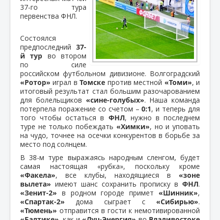
37-го тура
первенства ФНЛ.
Состоялся
предпоследний
37-
й тур
во втором
по силе
российском футбольном дивизионе. Волгоградский
«Ротор»
играл в
Томске
против местной
«Томи»
, и
итоговый результат стал большим разочарованием
для болельщиков
«сине-голубых»
. Наша команда
потерпела поражение со счетом –
0:1
, и теперь для
того чтобы остаться в
ФНЛ
, нужно в последнем
туре не только побеждать
«Химки»
, но и уповать
на чудо, точнее на осечки конкурентов в борьбе за
место под солнцем.
В 38-м туре выражаясь народным сленгом, будет
самая настоящая «рубка», поскольку кроме
«Факела»
, все клубы, находящиеся в
«зоне
вылета»
имеют шанс сохранить прописку в
ФНЛ
.
«Зенит-2»
в родном городе примет
«Шинник»
,
«Спартак-2»
дома сыграет с
«Сибирью»
.
«Тюмень»
отправится в гости к немотивированной
«Балтике»
, как и
«Луч-Энергия»
во
Владивостоке