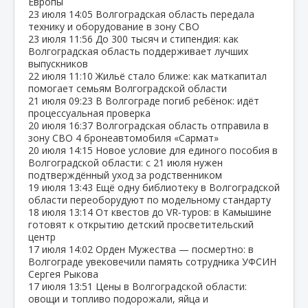
Европы
23 июля
14:05
Волгоградская область передала
технику и оборудование в зону СВО
23 июля
11:56
До 300 тысяч и стипендия: как
Волгоградская область поддерживает лучших
выпускников
22 июля
11:10
Жильё стало ближе: как маткапитал
помогает семьям Волгоградской области
21 июля
09:23
В Волгограде погиб ребёнок: идёт
процессуальная проверка
20 июля
16:37
Волгоградская область отправила в
зону СВО 4 бронеавтомобиля «Сармат»
20 июля
14:15
Новое условие для единого пособия в
Волгоградской области: с 21 июля нужен
подтверждённый уход за родственником
19 июля
13:43
Ещё одну библиотеку в Волгоградской
области переоборудуют по модельному стандарту
18 июля
13:14
От квестов до VR‑туров: в Камышине
готовят к открытию детский просветительский
центр
17 июля
14:02
Орден Мужества — посмертно: в
Волгограде увековечили память сотрудника УФСИН
Сергея Рыкова
17 июля
13:51
Цены в Волгоградской области:
овощи и топливо подорожали, яйца и