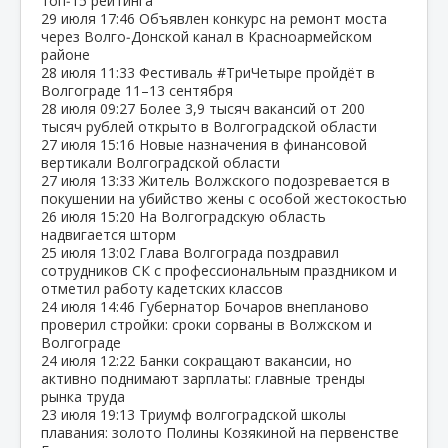
топ‑15 рейтинга
29 июля
17:46
Объявлен конкурс на ремонт моста
через Волго‑Донской канал в Красноармейском
районе
28 июля
11:33
Фестиваль #ТриЧетыре пройдёт в
Волгограде 11–13 сентября
28 июля
09:27
Более 3,9 тысяч вакансий от 200
тысяч рублей открыто в Волгоградской области
27 июля
15:16
Новые назначения в финансовой
вертикали Волгоградской области
27 июля
13:33
Житель Волжского подозревается в
покушении на убийство жены с особой жестокостью
26 июля
15:20
На Волгоградскую область
надвигается шторм
25 июля
13:02
Глава Волгограда поздравил
сотрудников СК с профессиональным праздником и
отметил работу кадетских классов
24 июля
14:46
Губернатор Бочаров внепланово
проверил стройки: сроки сорваны в Волжском и
Волгограде
24 июля
12:22
Банки сокращают вакансии, но
активно поднимают зарплаты: главные тренды
рынка труда
23 июля
19:13
Триумф волгоградской школы
плавания: золото Полины Козякиной на первенстве