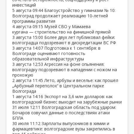
инвестиций
5 августа
09:44
Благоустройство у гимназии № 10:
Волгоград продолжает реализацию 10‑летней
программы развития
4 августа
09:15
Музей СВО у Мамаева
кургана — строительство на финишной прямой
3 августа
15:00
Более двух лет публиковал фейки:
волгоградца подозревают в дискредитации ВС РФ
3 августа
14:07
Подготовка к 1 сентября: в
Волгограде оценивают готовность
образовательной инфраструктуры
3 августа
12:53
Агрессия на фоне опьянения:
волгоградку подозревают в нападении с ножом на
прохожую
2 августа
11:45
Лето, арбузы и веселье: как прошёл
„Арбузный переполох“ в Центральном парке
Волгограда
1 августа
14:16
Экспорт на 3,6 млн долларов: как
волгоградский бизнес выходит на зарубежные рынки
31 июля
12:11
Волгоградская область под ударом:
Бочаров озвучил данные о последствиях атаки
БПЛА
30 июля
11:12
Зарплаты выпускников в химии и
фармацевтике: волгоградские вузы закрепились в