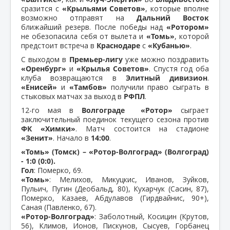
сразится с
«Крыльями Советов»
, которые вполне
возможно отправят на
Дальний Восток
ближайший резерв. После победы над
«Ротором»
не обезопасила себя от вылета и
«Томь»
, которой
предстоит встреча в
Краснодаре
с
«Кубанью»
.
С выходом в
Премьер-лигу
уже можно поздравить
«Оренбург»
и
«Крылья Советов»
. Спустя год оба
клуба возвращаются в
Элитный дивизион
.
«Енисей»
и
«Тамбов»
получили право сыграть в
стыковых матчах за выход в
РФПЛ
.
12-го мая в
Волгограде
«Ротор»
сыграет
заключительный поединок текущего сезона против
ФК «Химки»
. Матч состоится на стадионе
«Зенит»
. Начало в
14:00
.
«Томь» (Томск) – «Ротор-Волгоград» (Волгоград)
- 1:0 (0:0).
Гол
: Померко, 69.
«Томь»
: Мелихов, Микуцкис, Иванов, Зуйков,
Пульич, Пугин (Деобальд, 80), Кухарчук (Сасин, 87),
Померко, Казаев, Абдулавов (Гирдвайнис, 90+),
Саная (Павленко, 67).
«Ротор-Волгоград»
: Заболотный, Косицин (Крутов,
56), Климов, Ионов, Пискунов, Сысуев, Горбанец