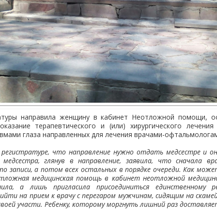
ратуры направила женщину в кабинет Неотложной помощи, о
оказание терапевтического и (или) хирургического лечени
вмами глаза направленных для лечения врачами-офтальмологам
в регистратуре, что направление нужно отдать медсестре и он
 медсестра, глянув в направление, заявила, что сначала в
о записи, а потом всех остальных в порядке очереди. Как може
тложная медицинская помощь в кабинет неотложной медицинс
нила, а лишь пригласила присоединиться единственному р
ийти на прием к врачу с перегаром мужчинам, сидящим на скаме
воей участи. Ребенку, которому моргнуть лишний раз доставляет