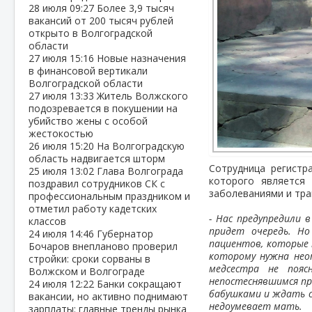
28 июля
09:27
Более 3,9 тысяч
вакансий от 200 тысяч рублей
открыто в Волгоградской
области
27 июля
15:16
Новые назначения
в финансовой вертикали
Волгоградской области
27 июля
13:33
Житель Волжского
подозревается в покушении на
убийство жены с особой
жестокостью
26 июля
15:20
На Волгоградскую
область надвигается шторм
Сотрудница регист
25 июля
13:02
Глава Волгограда
которого является 
поздравил сотрудников СК с
заболеваниями и тра
профессиональным праздником и
отметил работу кадетских
- Нас предупредили 
классов
придет очередь. Но
24 июля
14:46
Губернатор
пациентов, которые п
Бочаров внепланово проверил
которому нужна нео
стройки: сроки сорваны в
медсестра не пояс
Волжском и Волгограде
непостеснявшимся пр
24 июля
12:22
Банки сокращают
бабушками и ждать с
вакансии, но активно поднимают
недоумевает мать.
зарплаты: главные тренды рынка