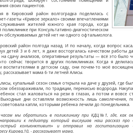
Волгограда, шокирует состоянием помещений и
ния своих пациентов.
ая в Кировский район волгоградка поделилась с
ет-газеты «Кривое зеркало» своими впечатлениями
бслуживания жителей южного края города, когда
ой поликлинике при Консультативно-диагностическом
яч обслуживаемых детей нет ни одного офтальмолога.
ровский район полгода назад. И по началу, когда вопрос кас
ух детей 3 и 6 лет, я даже восторгалась качеством работы 
 на сдачу анализов, оперативные результаты — всё это было
что сейчас творится в других поликлиниках. Когда я делила
и воспитателями в детском саду, они почем-то моё восхищен
, рассказывает мама 6-ти летней Алисы.
лисы, купальный сезон семья открыла на даче у друзей, где б
ором обеззараживали, по традиции, перекисью водорода. Накуп
ебенок стал жаловаться на рези в глазах, а потом и вовсе с
 Выходные дни оставляли возможность лишь самолечения, 
советовала капли, которыми ребенка лечили до понедельника.
9 часам мы обратились в поликлинику при КДЦ№1, где, как ок
направили к педиатру, который выслушав наш рассказ про «
 «острый конъюнктивит» и отправил на госпитализацию 
есу Кирова,10, - рассказывает мама.