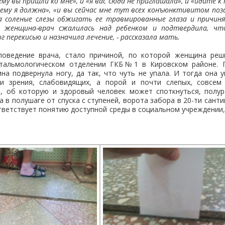
му вы пришли ко мне», и «я вас сюда не приглашала», и «идите к 
чему я должна», «и вы сейчас мне тут всех конъюнктивитом поз
а соленые слезы обжигать ее травмированные глаза и причин
а женщина-врач сжалилась над ребенком и подтвердила, чт
 перекисью и назначила лечение, - рассказала мать.
оведение врача, стало причиной, по которой женщина реш
тальмологическом отделении ГКБ№1 в Кировском районе. 
на подвернула ногу, да так, что чуть не упала. И тогда она 
и зрения, слабовидящих, а порой и почти слепых, совсем
, об которую и здоровый человек может споткнуться, полур
а в полушаге от спуска с ступеней, ворота забора в 20-ти сант
ответствует понятию доступной среды в социальном учреждении,