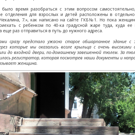
 было время разобраться с этим вопросом самостоятельно,
е отделения для взрослых и детей расположены в отдельн
 Чекалина, 7.», как написано на сайте ГКБ№1. Но пока женщин
риехать с ребенком по 40-ка градусной жаре туда, куда ее 
а еще раз отправиться в путь до нужного адреса.
ами сразу предстало ужасно старое обшарпанное здание с
ерез которые мы оказались возле крыльца с очень высокими 
шли до входной двери, по-домашнему завешенной тюлем. За тю
илась регистратор, которая посмотрев наши документы и напра
сказывает женщина.