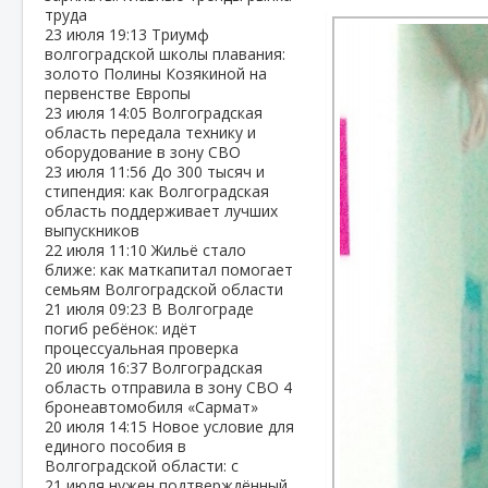
труда
23 июля
19:13
Триумф
волгоградской школы плавания:
золото Полины Козякиной на
первенстве Европы
23 июля
14:05
Волгоградская
область передала технику и
оборудование в зону СВО
23 июля
11:56
До 300 тысяч и
стипендия: как Волгоградская
область поддерживает лучших
выпускников
22 июля
11:10
Жильё стало
ближе: как маткапитал помогает
семьям Волгоградской области
21 июля
09:23
В Волгограде
погиб ребёнок: идёт
процессуальная проверка
20 июля
16:37
Волгоградская
область отправила в зону СВО 4
бронеавтомобиля «Сармат»
20 июля
14:15
Новое условие для
единого пособия в
Волгоградской области: с
21 июля нужен подтверждённый