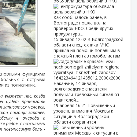
объявила цель ревизий в НКО
Как сообщалось ранее, в
Волгограде пошла волна
проверок НКО. Среди других
прокуратура…
15 января
12:02
В Волгоградской
области спецтехника МЧС
пришла на помощь попавшим в
снежный плен автомобилистам
сновными функциями
я больных с острыми
Накануне, 14 января,
и из поликлиник.
волгоградские спасатели
получили тревожный сигнал от
а вызовет нас, когда
водителей…
рач будет принимать
19 апреля
16:21
Повышенный
т записаться человек,
уровень внимания Москвы к
кой помощи заранее,
ситуации в Волгоградской
ебенку в очереди к
области сохранится
йке рядом с пожилыми
 невыносимую боль, -