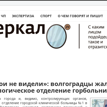
 ЧП
ЭКСПЕРТИЗА
СПОРТ
О ЧЕМ ГОВОРЯТ И ПИШУТ
мои не видели»: волгоградцы жа
огическое отделение горбольн
 города и, видимо, контролирующих органов,
 отделение городской клинической больницы №1 в