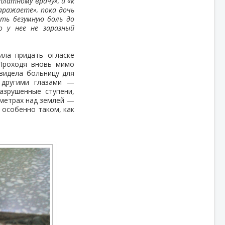
платному врачу», и «к
аражаете», пока дочь
ять безумную боль до
о у нее не заразный
ила придать огласке
Проходя вновь мимо
увидела больницу для
 другими глазами —
азрушенные ступени,
иметрах над землей —
 особенно таком, как