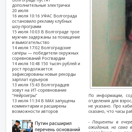
дополнительные электрички
20 июля
16 июля
10:16
УФАС Волгограда
остановило рекламу клубных
шоу‑программ
15 июля
10:03
В Волгограде трое
мужчин задержаны за похищение
и вымогательство
14 июля
17:02
Волгоградские
сапёры — победители окружных
соревнований Росгвардии
14 июля
10:48
150 тысяч рублей и
рост продолжается:
зафиксированы новые рекорды
зарплат курьеров
13 июля
15:43
Волгоградцев
зовут на ИТ‑соревнование
“Нейроигры”
По информации, со
13 июля
11:34
В МАХ запущены
отделения для взрос
комментарии и расширены
не указано. Про ка
возможности авторов
сказано, что часы ра
- Пациенты в очере
Путин расширил
ожидания, но сама 
перечень оснований