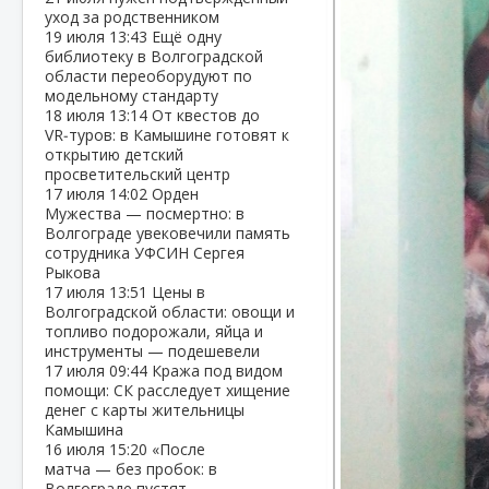
уход за родственником
19 июля
13:43
Ещё одну
библиотеку в Волгоградской
области переоборудуют по
модельному стандарту
18 июля
13:14
От квестов до
VR‑туров: в Камышине готовят к
открытию детский
просветительский центр
17 июля
14:02
Орден
Мужества — посмертно: в
Волгограде увековечили память
сотрудника УФСИН Сергея
Рыкова
17 июля
13:51
Цены в
Волгоградской области: овощи и
топливо подорожали, яйца и
инструменты — подешевели
17 июля
09:44
Кража под видом
помощи: СК расследует хищение
денег с карты жительницы
Камышина
16 июля
15:20
«После
матча — без пробок: в
Волгограде пустят