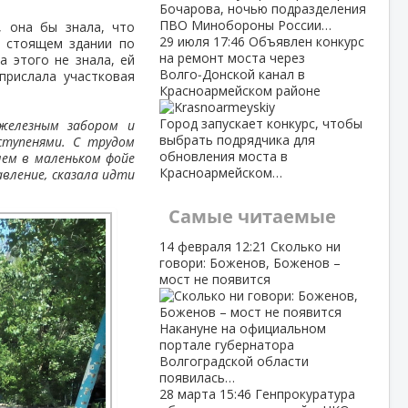
Бочарова, ночью подразделения
ПВО Минобороны России…
 она бы знала, что
29 июля
17:46
Объявлен конкурс
о стоящем здании по
на ремонт моста через
а этого не знала, ей
Волго‑Донской канал в
прислала участковая
Красноармейском районе
Город запускает конкурс, чтобы
 железным забором и
выбрать подрядчика для
ступенями. С трудом
обновления моста в
лем в маленьком фойе
Красноармейском…
вление, сказала идти
Самые читаемые
14 февраля
12:21
Сколько ни
говори: Боженов, Боженов –
мост не появится
Накануне на официальном
портале губернатора
Волгоградской области
появилась…
28 марта
15:46
Генпрокуратура