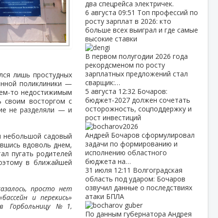
два спецрейса электричек.
6 августа
09:51
Топ профессий по
росту зарплат в 2026: кто
больше всех выиграл и где самые
высокие ставки
В первом полугодии 2026 года
рекордсменом по росту
зарплатных предложений стал
ался лишь простудных
сварщик:…
данной поликлиники —
5 августа
12:32
Бочаров:
 чем-то недостижимым
бюджет‑2027 должен сочетать
сь своим восторгом с
осторожность, соцподдержку и
ие не разделяли — и
рост инвестиций
Андрей Бочаров сформулировал
ыл небольшой садовый
задачи по формированию и
авшись вдоволь днем,
исполнению областного
тал пугать родителей
бюджета на…
поэтому в ближайшей
31 июля
12:11
Волгоградская
область под ударом: Бочаров
озвучил данные о последствиях
азалось, просто нет
атаки БПЛА
бассейн и перекись»
в Горбольницу №1,
По данным губернатора Андрея