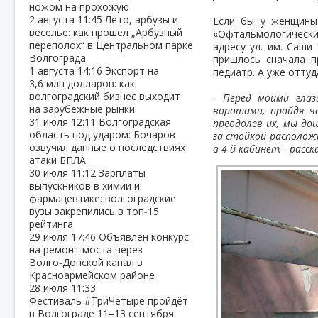
ножом на прохожую
2 августа
11:45
Лето, арбузы и
Если бы у женщины
веселье: как прошёл „Арбузный
«Офтальмологически
переполох“ в Центральном парке
адресу ул. им. Саши
Волгограда
пришлось сначала п
1 августа
14:16
Экспорт на
педиатр. А уже оттуд
3,6 млн долларов: как
волгоградский бизнес выходит
- Перед моими глаз
на зарубежные рынки
воротами, пройдя ч
31 июля
12:11
Волгоградская
преодолев их, мы до
область под ударом: Бочаров
за стойкой располож
озвучил данные о последствиях
в 4-й кабинет, - рас
атаки БПЛА
30 июля
11:12
Зарплаты
выпускников в химии и
фармацевтике: волгоградские
вузы закрепились в топ‑15
рейтинга
29 июля
17:46
Объявлен конкурс
на ремонт моста через
Волго‑Донской канал в
Красноармейском районе
28 июля
11:33
Фестиваль #ТриЧетыре пройдёт
в Волгограде 11–13 сентября