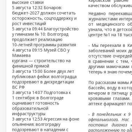
Кировском районе 
высокие ставки
качеством обслужива
5 августа
12:32
Бочаров:
бюджет‑2027 должен сочетать
Недавно переехавш
осторожность, соцподдержку и
журналистами интерн
рост инвестиций
от медицинского о
5 августа
09:44
Благоустройство
узнала, что в детск
у гимназии № 10: Волгоград
центре №1 на 18 тыс
продолжает реализацию
10‑летней программы развития
- Мы переехали в Ки
4 августа
09:15
Музей СВО у
заболеваний моих дв
Мамаева
отсутствие очередей
кургана — строительство на
в сравнении с тем, 
финишной прямой
другими мамочками 
3 августа
15:00
Более двух лет
теперь я знаю почему
публиковал фейки: волгоградца
подозревают в дискредитации
По рассказам мамы А
ВС РФ
бассейн, воду в кот
3 августа
14:07
Подготовка к
вечером в пятницу р
1 сентября: в Волгограде
кровавыми глазами.
оценивают готовность
аптеке фармацевт по
образовательной
инфраструктуры
- В понедельник к 
3 августа
12:53
Агрессия на фоне
офтальмолога. Нас 
опьянения: волгоградку
поставил диагноз
подозревают в нападении с
расположенную по адр