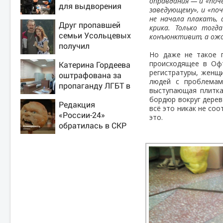
оправдания — и «поче
для выдворения
заведующему», и «по
мигрантов
не начала плакать, 
Друг пропавшей
крика. Только тогд
семьи Усольцевых
конъюнктивит, а ожог
получил
Но даже не такое п
аудиосообщение от
происходящее в Оф
Катерина Гордеева
них
регистратуры, женщи
оштрафована за
людей с проблемам
пропаганду ЛГБТ в
выступающая плитка
интернете - Новости
бордюр вокруг дерев
Редакция
на Вести.ru
всё это никак не со
«России-24»
это.
обратилась в СКР
из-за травли
съемочной группы
«Колобка»