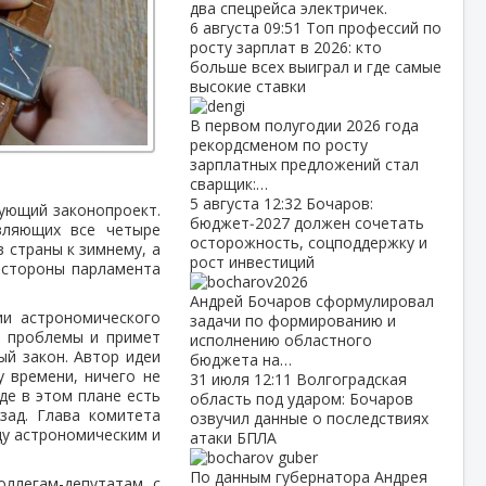
два спецрейса электричек.
6 августа
09:51
Топ профессий по
росту зарплат в 2026: кто
больше всех выиграл и где самые
высокие ставки
В первом полугодии 2026 года
рекордсменом по росту
зарплатных предложений стал
сварщик:…
5 августа
12:32
Бочаров:
вующий законопроект.
бюджет‑2027 должен сочетать
вляющих все четыре
осторожность, соцподдержку и
 страны к зимнему, а
рост инвестиций
о стороны парламента
Андрей Бочаров сформулировал
ии астрономического
задачи по формированию и
е проблемы и примет
исполнению областного
ый закон. Автор идеи
бюджета на…
у времени, ничего не
31 июля
12:11
Волгоградская
де в этом плане есть
область под ударом: Бочаров
зад. Глава комитета
озвучил данные о последствиях
ду астрономическим и
атаки БПЛА
По данным губернатора Андрея
оллегам-депутатам, с