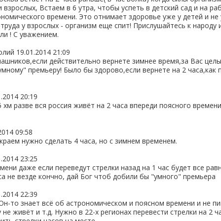
 взрослых, Встаем в 6 утра, чтобы успеть в детский сад и на ра
рономического времени. Это отнимает здоровье уже у детей и не
труда у взрослых - организм еще спит! Прислушайтесь к народу 
ли ! С уважением.
олий
19.01.2014 21:09
лашников,если действительно вернете зимнее время,за Вас целы
"умному" премьеру! Было бы здорово,если вернете на 2 часа,как
1.2014 20:19
25 хм разве вся россия живёт на 2 часа впереди поясного времен
2014 09:58
краем нужно сделать 4 часа, но с зимнем временем.
1.2014 23:25
мени даже если переведут стрелки назад на 1 час будет все равн
са не везде кончно, дай Бог чтоб добили бы "умного" премьера
1.2014 22:39
Он-то знает всё об астрономическом и поясном времени и не пи
не живёт и т.д. Нужно в 22-х регионах перевести стрелки на 2 ча
авить стрелки часов на месте