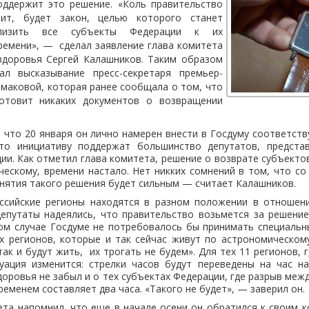
оддержит это решение. «Коль правительство
чит, будет закон, целью которого станет
близить все субъекты Федерации к их
ремени», —
сделал заявление глава комитета
здоровья Сергей Калашников. Таким образом
ал высказывание пресс-секретаря премьер-
маковой, которая ранее сообщала о том, что
готовит никаких документов о возвращении
 что 20 января он лично намерен внести в Госдуму соответст
что инициативу поддержат большинство депутатов, предста
ии. Как отметил глава комитета, решение о возврате субъектов
ческому, времени настало. Нет никких сомнений в том, что с
инятия такого решения будет сильным — считает Калашников.
ссийские регионы находятся в разном положении в отношен
депутаты надеялись, что правительство возьмется за решени
ом случае Госдуме не потребовалось бы принимать специальн
х регионов, которые и так сейчас живут по астрономическом
ак и будут жить, их трогать не будем». Для тех 11 регионов, г
туация изменится: стрелки часов будут переведены на час на
доровья не забыл и о тех субъектах Федерации, где разрыв меж
еменем составляет два часа. «Такого не будет», — заверил он.
та напомнил, что еще в начале осени он обратился к своим к