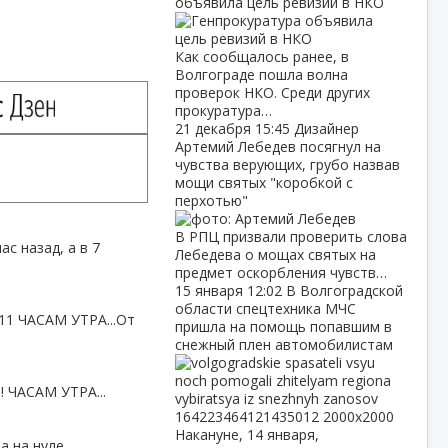
объявила цель ревизий в НКО
Как сообщалось ранее, в
Волгограде пошла волна
проверок НКО. Среди других
прокуратура…
21 декабря
15:45
Дизайнер
Артемий Лебедев посягнул на
чувства верующих, грубо назвав
мощи святых "коробкой с
перхотью"
В РПЦ призвали проверить слова
ас назад, а в 7
Лебедева о мощах святых на
предмет оскорбления чувств…
15 января
12:02
В Волгоградской
области спецтехника МЧС
1 ЧАСАМ УТРА...От
пришла на помощь попавшим в
снежный плен автомобилистам
 ЧАСАМ УТРА...
Накануне, 14 января,
а на нуле,