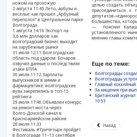
ножом на прохожую
целью создать объе
2 августа
11:45
Лето, арбузы и
присоединиться к 
веселье: как прошёл „Арбузный
депутатов-«единор
переполох“ в Центральном парке
большинства, котор
Волгограда
— пояснил Калашни
1 августа
14:16
Экспорт на
установленного ныне
3,6 млн долларов: как
мнению главы комите
волгоградский бизнес выходит
на зарубежные рынки
31 июля
12:11
Волгоградская
область под ударом: Бочаров
Еще по теме:
озвучил данные о последствиях
атаки БПЛА
Волгоградцы созда
30 июля
11:12
Зарплаты
Волгоградцы устроя
выпускников в химии и
Главный хоккейный
фармацевтике: волгоградские
За хищения при вып
вузы закрепились в топ‑15
Британский журнал 
рейтинга
10:53
29 июля
17:46
Объявлен конкурс
на ремонт моста через
Волго‑Донской канал в
Красноармейском районе
28 июля
11:33
Назад
Фестиваль #ТриЧетыре пройдёт
в Волгограде 11–13 сентября