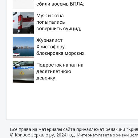
сбили восемь БПЛА:
эвакуированы 800
Муж и жена
сотрудников
попытались
Wildberries
совершить суицид,
предупредив
Журналист
оперативные
Христофору:
службы
блокировка морских
портов —
Подросток напал на
катастрофа для
десятилетнюю
Украины
девочку,
ворвавшись в
квартиру
Все права на материалы сайта принадлежат редакции "Крив
© Кривое зеркало.ру, 2024 год, И
нтернет-газета о жизни Волг