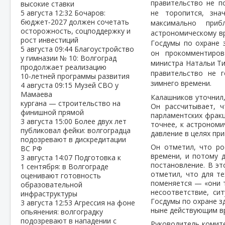
правительство не п
высокие ставки
5 августа
12:32
Бочаров:
не торопится, зна
бюджет‑2027 должен сочетать
максимально при
осторожность, соцподдержку и
астрономическому в
рост инвестиций
Госдумы по охране 
5 августа
09:44
Благоустройство
он прокомментиров
у гимназии № 10: Волгоград
министра Натальи Ти
продолжает реализацию
правительство не 
10‑летней программы развития
зимнего времени.
4 августа
09:15
Музей СВО у
Мамаева
Калашников уточнил,
кургана — строительство на
Он рассчитывает, 
финишной прямой
парламентских фракц
3 августа
15:00
Более двух лет
точнее, к астрономи
публиковал фейки: волгоградца
давление в целях пр
подозревают в дискредитации
Он отметил, что ро
ВС РФ
времени, и потому 
3 августа
14:07
Подготовка к
постановление. В эт
1 сентября: в Волгограде
отметил, что для те
оценивают готовность
поменяется — «они т
образовательной
несоответствие, си
инфраструктуры
Госдумы по охране з
3 августа
12:53
Агрессия на фоне
ныне действующим вр
опьянения: волгоградку
подозревают в нападении с
Руководитель комите