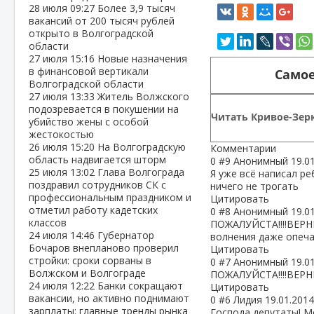
28 июля
09:27
Более 3,9 тысяч
вакансий от 200 тысяч рублей
открыто в Волгоградской
области
27 июля
15:16
Новые назначения
в финансовой вертикали
Самое
Волгоградской области
27 июля
13:33
Житель Волжского
подозревается в покушении на
Читать Кривое-Зерк
убийство жены с особой
жестокостью
26 июля
15:20
На Волгоградскую
Комментарии
область надвигается шторм
0
#9
Анонимный
19.0
25 июля
13:02
Глава Волгограда
Я уже всё написал реб
поздравил сотрудников СК с
ничего не трогать
профессиональным праздником и
Цитировать
отметил работу кадетских
0
#8
Анонимный
19.0
классов
ПОЖАЛУЙСТА!!!!ВЕРН
24 июля
14:46
Губернатор
волнения даже опеча
Бочаров внепланово проверил
Цитировать
стройки: сроки сорваны в
0
#7
Анонимный
19.0
Волжском и Волгограде
ПОЖАЛУЙСТА!!!!ВЕРН
24 июля
12:22
Банки сокращают
Цитировать
вакансии, но активно поднимают
0
#6
Лидия
19.01.2014
зарплаты: главные тренды рынка
Господа депутаты! Мо