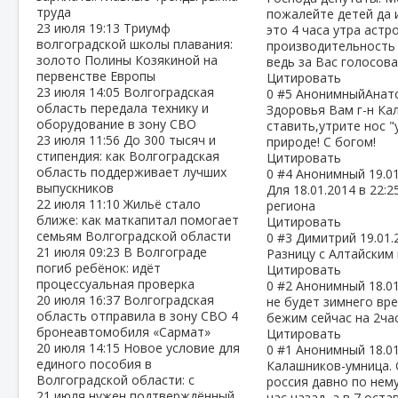
труда
пожалейте детей да и
23 июля
19:13
Триумф
это 4 часа утра аст
волгоградской школы плавания:
производительность 
золото Полины Козякиной на
ведь за Вас голосова
первенстве Европы
Цитировать
23 июля
14:05
Волгоградская
0
#5
АнонимныйАнат
область передала технику и
Здоровья Вам г-н Ка
оборудование в зону СВО
ставить,утрите нос 
23 июля
11:56
До 300 тысяч и
природе! С богом!
стипендия: как Волгоградская
Цитировать
область поддерживает лучших
0
#4
Анонимный
19.0
выпускников
Для 18.01.2014 в 22:
22 июля
11:10
Жильё стало
региона
ближе: как маткапитал помогает
Цитировать
семьям Волгоградской области
0
#3
Димитрий
19.01.
21 июля
09:23
В Волгограде
Разницу с Алтайским 
погиб ребёнок: идёт
Цитировать
процессуальная проверка
0
#2
Анонимный
18.0
20 июля
16:37
Волгоградская
не будет зимнего вре
область отправила в зону СВО 4
бежим сейчас на 2ча
бронеавтомобиля «Сармат»
Цитировать
20 июля
14:15
Новое условие для
0
#1
Анонимный
18.0
единого пособия в
Калашников-умница. 
Волгоградской области: с
россия давно по нему 
21 июля нужен подтверждённый
час назад, а в 7 ост