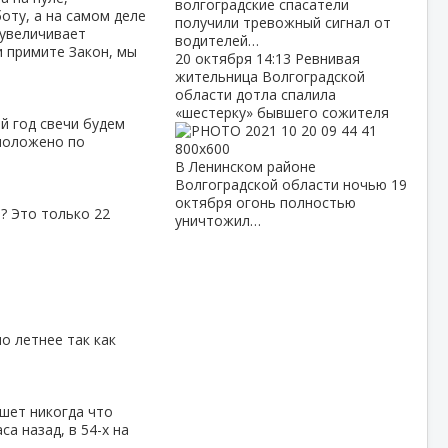
волгоградские спасатели
боту, а на самом деле
получили тревожный сигнал от
 увеличивает
водителей…
и примите Закон, мы
20 октября
14:13
Ревнивая
жительница Волгоградской
области дотла спалила
«шестерку» бывшего сожителя
й год свечи будем
 положено по
В Ленинском районе
Волгоградской области ночью 19
октября огонь полностью
и? Это только 22
уничтожил…
о летнее так как
шет никогда что
са назад, в 54-х на