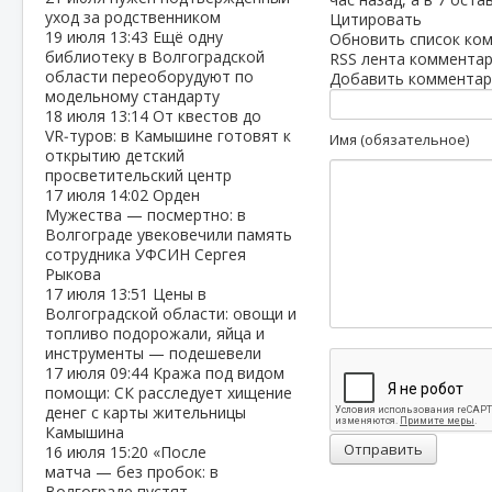
уход за родственником
Цитировать
19 июля
13:43
Ещё одну
Обновить список ко
библиотеку в Волгоградской
RSS лента комментар
области переоборудуют по
Добавить комментар
модельному стандарту
18 июля
13:14
От квестов до
VR‑туров: в Камышине готовят к
Имя (обязательное)
открытию детский
просветительский центр
17 июля
14:02
Орден
Мужества — посмертно: в
Волгограде увековечили память
сотрудника УФСИН Сергея
Рыкова
17 июля
13:51
Цены в
Волгоградской области: овощи и
топливо подорожали, яйца и
инструменты — подешевели
17 июля
09:44
Кража под видом
помощи: СК расследует хищение
денег с карты жительницы
Камышина
Отправить
16 июля
15:20
«После
матча — без пробок: в
Волгограде пустят