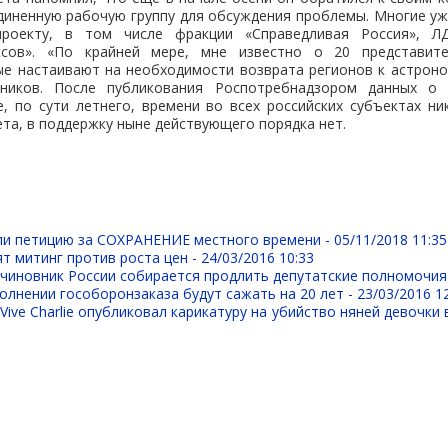
диненную рабочую группу для обсуждения проблемы. Многие уж
проекту, в том числе фракции «Справедливая Россия», 
оссов». «По крайней мере, мне известно о 20 представите
ые настаивают на необходимости возврата регионов к астроно
ков. После публикования Роспотребнадзором данных о 
, по сути летнего, времени во всех российских субъектах ни
та, в поддержку ныне действующего порядка нет.
ли петицию за СОХРАНЕНИЕ местного времени -
05/11/2018 11:35
т митинг против роста цен -
24/03/2016 10:33
 чиновник России собирается продлить депутатские полномочия
олнении гособоронзаказа будут сажать на 20 лет -
23/03/2016 1
Vive Charlie опубликовал карикатуру на убийство няней девочки