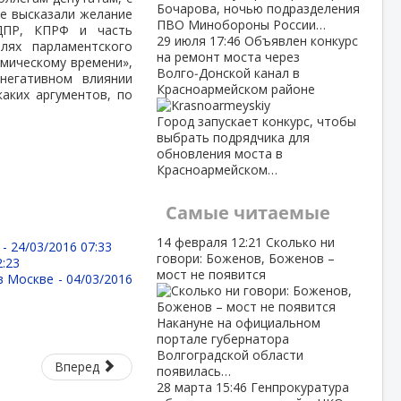
Бочарова, ночью подразделения
е высказали желание
ПВО Минобороны России…
ЛДПР, КПРФ и часть
29 июля
17:46
Объявлен конкурс
лях парламентского
на ремонт моста через
мическому времени»,
Волго‑Донской канал в
негативном влиянии
Красноармейском районе
каких аргументов, по
Город запускает конкурс, чтобы
выбрать подрядчика для
обновления моста в
Красноармейском…
Самые читаемые
14 февраля
12:21
Сколько ни
 -
24/03/2016 07:33
говори: Боженов, Боженов –
2:23
мост не появится
 в Москве -
04/03/2016
Накануне на официальном
портале губернатора
Волгоградской области
Вперед
появилась…
28 марта
15:46
Генпрокуратура